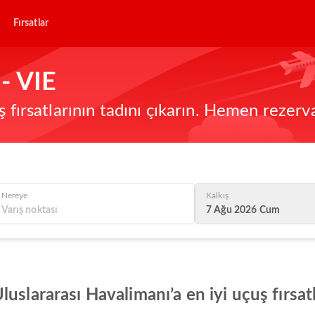
Fırsatlar
- VIE
ş fırsatlarının tadını çıkarın. Hemen rezerv
Nereye
Kalkış
7 Ağu 2026 Cum
uslararası Havalimanı’a en iyi uçuş fırsat