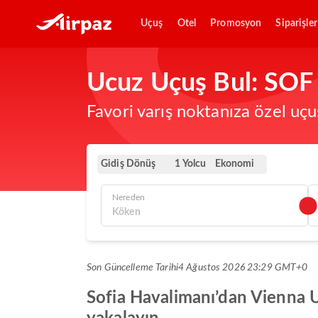
Uçuş
Otel
Promosyon
Siparişler
Ucuz Uçuş Bul: SOF 
Favori varış noktanıza özel uçu
Gidiş Dönüş
Ekonomi
1 Yolcu
Nereden
Son Güncelleme Tarihi
4 Ağustos 2026 23:29 GMT+0
Sofia Havalimanı’dan Vienna Ul