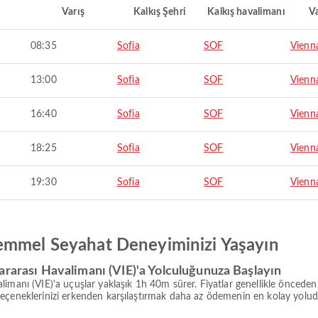
Varış
Kalkış Şehri
Kalkış havalimanı
Va
08:35
Sofia
SOF
Vienn
13:00
Sofia
SOF
Vienn
16:40
Sofia
SOF
Vienn
18:25
Sofia
SOF
Vienn
19:30
Sofia
SOF
Vienn
emmel Seyahat Deneyiminizi Yaşayın
ararası Havalimanı (VIE)'a Yolculuğunuza Başlayın
imanı (VIE)'a uçuşlar yaklaşık 1h 40m sürer. Fiyatlar genellikle önceden
eçeneklerinizi erkenden karşılaştırmak daha az ödemenin en kolay yolud