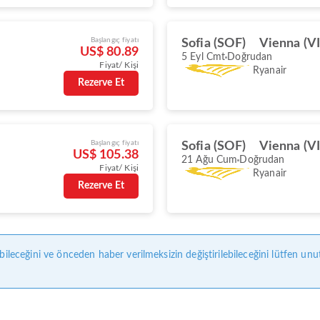
Başlangıç fiyatı
Sofia (SOF)
Vienna (VI
US$ 80.89
5 Eyl Cmt
Doğrudan
Fiyat/ Kişi
Ryanair
Rezerve Et
Başlangıç fiyatı
Sofia (SOF)
Vienna (VI
US$ 105.38
21 Ağu Cum
Doğrudan
Fiyat/ Kişi
Ryanair
Rezerve Et
bileceğini ve önceden haber verilmeksizin değiştirilebileceğini lütfen unu