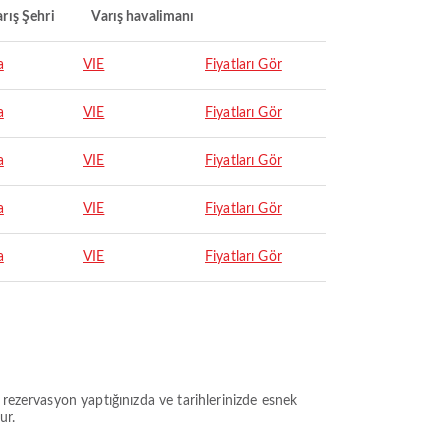
rış Şehri
Varış havalimanı
a
VIE
Fiyatları Gör
a
VIE
Fiyatları Gör
a
VIE
Fiyatları Gör
a
VIE
Fiyatları Gör
a
VIE
Fiyatları Gör
 rezervasyon yaptığınızda ve tarihlerinizde esnek
ur.