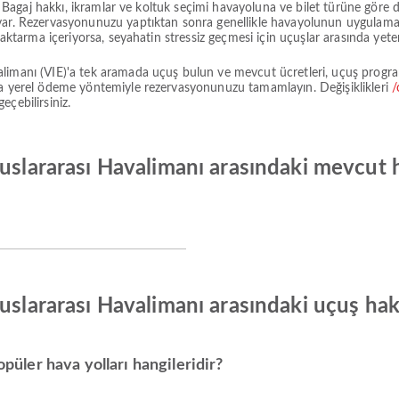
ir. Bagaj hakkı, ikramlar ve koltuk seçimi havayoluna ve bilet türüne gör
 var. Rezervasyonunuzu yaptıktan sonra genellikle havayolunun uygula
 aktarma içeriyorsa, seyahatin stressiz geçmesi için uçuşlar arasında yeter
limanı (VIE)'a tek aramada uçuş bulun ve mevcut ücretleri, uçuş programl
la yerel ödeme yöntemiyle rezervasyonunuzu tamamlayın. Değişiklikleri
/
çebilirsiniz.
uslararası Havalimanı arasındaki mevcut ha
luslararası Havalimanı arasındaki uçuş ha
opüler hava yolları hangileridir?