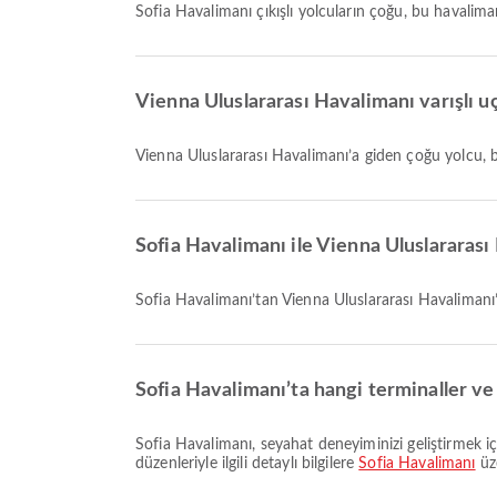
Sofia Havalimanı çıkışlı yolcuların çoğu, bu havalim
Vienna Uluslararası Havalimanı varışlı uç
Vienna Uluslararası Havalimanı’a giden çoğu yolcu,
Sofia Havalimanı ile Vienna Uluslararas
Sofia Havalimanı’tan Vienna Uluslararası Havaliman
Sofia Havalimanı’ta hangi terminaller v
Sofia Havalimanı, seyahat deneyiminizi geliştirmek için Otopark Alanları, Banka Hizmetleri/ATM, Gümrüksüz Mağaza ve daha birçok hizmet sunuyor. Tesisler ve terminal
düzenleriyle ilgili detaylı bilgilere
Sofia Havalimanı
üze