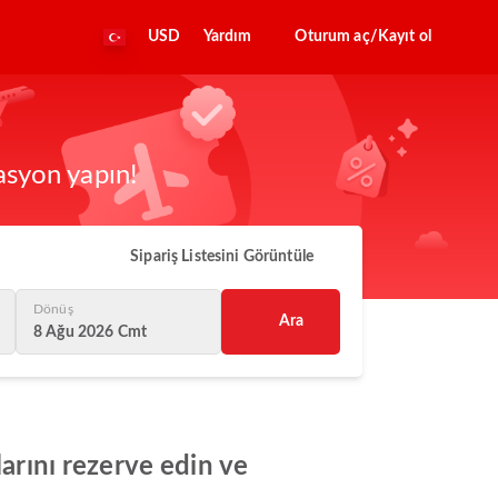
USD
Yardım
Oturum aç/Kayıt ol
asyon yapın!
Sipariş Listesini Görüntüle
Dönüş
Ara
8 Ağu 2026 Cmt
larını rezerve edin ve