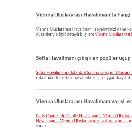
Vienna Uluslararası Havalimanı’ta hangi
Vienna Uluslararası Havalimanı, seyahatinizi daha konforlu hale getirmek için Sigara İçme Alanı, Otopark Alanları, Tren ve birçok diğer imkân sunar. Tesisler ve terminal
düzenleriyle ilgili detaylı bilgilere
Vienna Uluslararası
Sofia Havalimanı çıkışlı en popüler uçuş r
Sofia Havalimanı - İstanbul Sabiha Gökçen Uluslara
rotalarıdır. Bu rotalar seyahatiniz için uygun bağlantı
Vienna Uluslararası Havalimanı varışlı en
Paris Charles de Gaulle Havalimanı - Vienna Uluslar
Havalimanı - Vienna Uluslararası Havalimanı arası u
sunar.