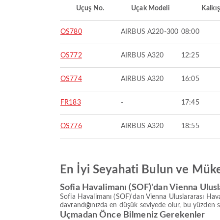
Uçuş No.
Uçak Modeli
Kalkış
OS780
AIRBUS A220-300
08:00
OS772
AIRBUS A320
12:25
OS774
AIRBUS A320
16:05
FR183
-
17:45
OS776
AIRBUS A320
18:55
En İyi Seyahati Bulun ve Mük
Sofia Havalimanı (SOF)'dan Vienna Ulusl
Sofia Havalimanı (SOF)'dan Vienna Uluslararası Haval
davrandığınızda en düşük seviyede olur, bu yüzden s
Uçmadan Önce Bilmeniz Gerekenler