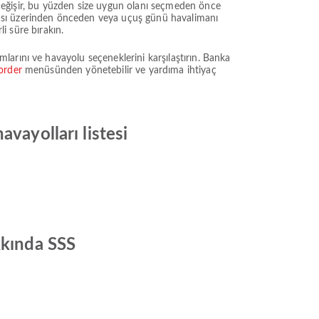
e değişir, bu yüzden size uygun olanı seçmeden önce
ması üzerinden önceden veya uçuş günü havalimanı
li süre bırakın.
arını ve havayolu seçeneklerini karşılaştırın. Banka
order
menüsünden yönetebilir ve yardıma ihtiyaç
vayolları listesi
kkında SSS