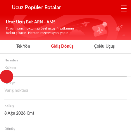
Ucuz Popüler Rotalar
Ucuz Uçuş Bul: ARN - AMS
Favori varış noktanıza özel uçuş fırsatlarının
tadını çıkarın. Hemen rezervasyon yapın!
Tek Yön
Gidiş Dönüş
Çoklu Uçuş
Nereden
Köken
Nereye
Varış noktası
Kalkış
8 Ağu 2026 Cmt
Dönüş