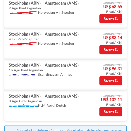
Stockholm (ARN)
Amsterdam (AMS)
Başlangıç fiyatı
US$ 68.65
9 Ağu Paz
Doğrudan
Fiyat/ Kişi
Norwegian Air Sweden
Rezerve Et
Stockholm (ARN)
Amsterdam (AMS)
Başlangıç fiyatı
US$ 83.14
4 Eki Paz
Doğrudan
Fiyat/ Kişi
Norwegian Air Sweden
Rezerve Et
Stockholm (ARN)
Amsterdam (AMS)
Başlangıç fiyatı
US$ 96.31
16 Ağu Paz
Doğrudan
Fiyat/ Kişi
Scandinavian Airlines
Rezerve Et
Stockholm (ARN)
Amsterdam (AMS)
Başlangıç fiyatı
US$ 102.11
8 Ağu Cmt
Doğrudan
Fiyat/ Kişi
KLM Royal Dutch
Rezerve Et
Bu sayfada listelenen fiyatların güncel olmayabileceğini ve önceden