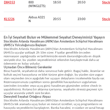
D84353
800
18:50
20:50
Stoc
(WINGLETS)
Airbus A321
KL1226
20:55
23:00
Stoc
N
En İyi Seyahati Bulun ve Mükemmel Seyahat Deneyiminizi Yaşayın
Stockholm Arlanda Havalimanı (ARN)'dan Amsterdam Schiphol Havalimanı
(AMS)'a Yolculuğunuza Başlayın
Stockholm Arlanda Havalimanı (ARN)'dan Amsterdam Schiphol Havalimanı
(AMS)'a uçuşlar yaklaşık 2h 10m sürer. Fiyatlar genellikle önceden
rezervasyon yaptığınızda ve tarihlerinizde esnek davrandığınızda en düşük
seviyede olur, bu yüzden seçeneklerinizi erkenden karşılaştırmak daha az
ödemenin en kolay yoludur.
Uçmadan Önce Bilmeniz Gerekenler
Biraz hazırlık, seyahatinizi daha sorunsuz hale getirir. Bagaj hakkı, ikramlar ve
koltuk seçimi havayoluna ve bilet türüne göre değişir, bu yüzden size uygun
olanı seçmeden önce aşağıdaki her uçuşun detaylarını incelemekte fayda var.
Rezervasyonunuzu yaptıktan sonra genellikle havayolunun uygulaması
üzerinden önceden veya uçuş günü havalimanı gişesinden online check-in
yapabilirsiniz. Rotanız bir aktarma içeriyorsa, seyahatin stressiz geçmesi için
uçuşlar arasında yeterli süre bırakın.
Deneyimli Seyahat Ortağınız Airpaz
Stockholm Arlanda Havalimanı (ARN)'dan Amsterdam Schiphol Havalimanı
(AMS)'a tek aramada uçuş bulun ve mevcut ücretleri, uçuş programlarını ve
havayolu seçeneklerini karşılaştırın. Banka havalesi, e-cüzdan ve sanal hesap