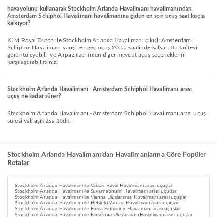
havayolunu kullanarak Stockholm Arlanda Havalimanı havalimanından
Amsterdam Schiphol Havalimanı havalimanına giden en son uçuş saat kaçta
kalkıyor?
KLM Royal Dutch ile Stockholm Arlanda Havalimanı çıkışlı Amsterdam
Schiphol Havalimanı varışlı en geç uçuş 20:55 saatinde kalkar. Bu tarifeyi
görüntüleyebilir ve Airpaz üzerinden diğer mevcut uçuş seçeneklerini
karşılaştırabilirsiniz.
Stockholm Arlanda Havalimanı - Amsterdam Schiphol Havalimanı arası
uçuş ne kadar sürer?
Stockholm Arlanda Havalimanı - Amsterdam Schiphol Havalimanı arası uçuş
süresi yaklaşık 2sa 10dk.
Stockholm Arlanda Havalimanı’dan Havalimanlarına Göre Popüler
Rotalar
Stockholm Arlanda Havalimanı ile Václav Havel Havalimanı arası uçuşlar
Stockholm Arlanda Havalimanı ile Suvarnabhumi Havalimanı arası uçuşlar
Stockholm Arlanda Havalimanı ile Vienna Uluslararası Havalimanı arası uçuşlar
Stockholm Arlanda Havalimanı ile Helsinki Vantaa Havalimanı arası uçuşlar
Stockholm Arlanda Havalimanı ile Roma Fiumicino Havalimanı arası uçuşlar
Stockholm Arlanda Havalimanı ile Barselona Uluslararası Havalimanı arası uçuşlar