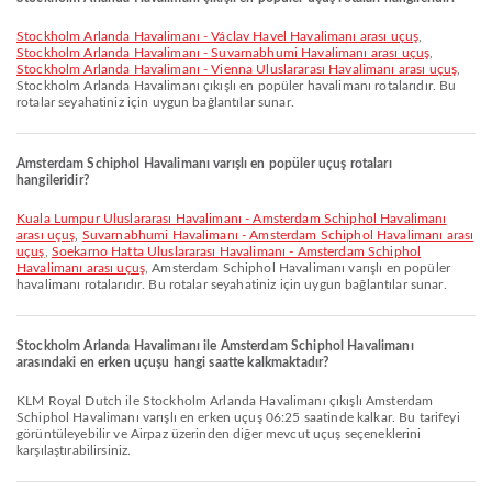
Stockholm Arlanda Havalimanı - Václav Havel Havalimanı arası uçuş
,
Stockholm Arlanda Havalimanı - Suvarnabhumi Havalimanı arası uçuş
,
Stockholm Arlanda Havalimanı - Vienna Uluslararası Havalimanı arası uçuş
,
Stockholm Arlanda Havalimanı çıkışlı en popüler havalimanı rotalarıdır. Bu
rotalar seyahatiniz için uygun bağlantılar sunar.
Amsterdam Schiphol Havalimanı varışlı en popüler uçuş rotaları
hangileridir?
Kuala Lumpur Uluslararası Havalimanı - Amsterdam Schiphol Havalimanı
arası uçuş
,
Suvarnabhumi Havalimanı - Amsterdam Schiphol Havalimanı arası
uçuş
,
Soekarno Hatta Uluslararası Havalimanı - Amsterdam Schiphol
Havalimanı arası uçuş
, Amsterdam Schiphol Havalimanı varışlı en popüler
havalimanı rotalarıdır. Bu rotalar seyahatiniz için uygun bağlantılar sunar.
Stockholm Arlanda Havalimanı ile Amsterdam Schiphol Havalimanı
arasındaki en erken uçuşu hangi saatte kalkmaktadır?
KLM Royal Dutch ile Stockholm Arlanda Havalimanı çıkışlı Amsterdam
Schiphol Havalimanı varışlı en erken uçuş 06:25 saatinde kalkar. Bu tarifeyi
görüntüleyebilir ve Airpaz üzerinden diğer mevcut uçuş seçeneklerini
karşılaştırabilirsiniz.