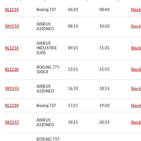
KL1214
Boeing 737
06:30
08:40
Stoc
AIRBUS
SK1553
08:10
10:20
Stoc
A320NEO
AIRBUS
KL1216
INDUSTRIE
09:35
11:35
Stoc
A350
BOEING 777-
KL1220
13:55
15:55
Stoc
300ER
AIRBUS
SK1555
16:10
18:15
Stoc
A320NEO
KL1224
Boeing 737
17:25
19:30
Stoc
AIRBUS
SK1557
18:25
20:35
Stoc
A320NEO
BOEING 737-