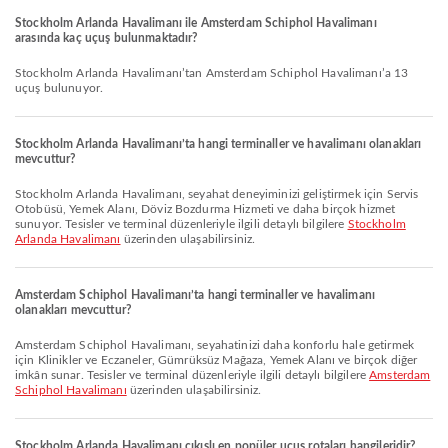
Stockholm Arlanda Havalimanı ile Amsterdam Schiphol Havalimanı
arasında kaç uçuş bulunmaktadır?
Stockholm Arlanda Havalimanı’tan Amsterdam Schiphol Havalimanı’a 13
uçuş bulunuyor.
Stockholm Arlanda Havalimanı’ta hangi terminaller ve havalimanı olanakları
mevcuttur?
Stockholm Arlanda Havalimanı, seyahat deneyiminizi geliştirmek için Servis
Otobüsü, Yemek Alanı, Döviz Bozdurma Hizmeti ve daha birçok hizmet
sunuyor. Tesisler ve terminal düzenleriyle ilgili detaylı bilgilere
Stockholm
Arlanda Havalimanı
üzerinden ulaşabilirsiniz.
Amsterdam Schiphol Havalimanı’ta hangi terminaller ve havalimanı
olanakları mevcuttur?
Amsterdam Schiphol Havalimanı, seyahatinizi daha konforlu hale getirmek
için Klinikler ve Eczaneler, Gümrüksüz Mağaza, Yemek Alanı ve birçok diğer
imkân sunar. Tesisler ve terminal düzenleriyle ilgili detaylı bilgilere
Amsterdam
Schiphol Havalimanı
üzerinden ulaşabilirsiniz.
Stockholm Arlanda Havalimanı çıkışlı en popüler uçuş rotaları hangileridir?