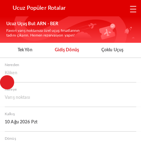
Ucuz Popüler Rotalar
Ucuz Uçuş Bul: ARN - BER
Favori varış noktanıza özel uçuş fırsatlarının
tadını çıkarın. Hemen rezervasyon yapın!
Tek Yön
Gidiş Dönüş
Çoklu Uçuş
Nereden
Köken
Nereye
Varış noktası
Kalkış
10 Ağu 2026 Pzt
Dönüş