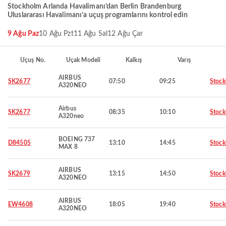
Stockholm Arlanda Havalimanı’dan Berlin Brandenburg
Uluslararası Havalimanı’a uçuş programlarını kontrol edin
9 Ağu Paz
10 Ağu Pzt
11 Ağu Sal
12 Ağu Çar
Uçuş No.
Uçak Modeli
Kalkış
Varış
AIRBUS
SK2677
07:50
09:25
Stoc
A320NEO
Airbus
SK2677
08:35
10:10
Stoc
A320neo
BOEING 737
D84505
13:10
14:45
Stoc
MAX 8
AIRBUS
SK2679
13:15
14:50
Stoc
A320NEO
AIRBUS
EW4608
18:05
19:40
Stoc
A320NEO