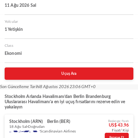
11 Ağu 2026 Sal
Yolcular
1 Yetişkin
Class
Ekonomi
Uçuş Ara
Son Güncelleme Tarihi
8 Ağustos 2026 23:06 GMT+0
Stockholm Arlanda Havalimanı’dan Berlin Brandenburg
Uluslararası Havalimanı’a en iyi uçuş fırsatlarını rezerve edin ve
yakalayın
Stockholm (ARN)
Berlin (BER)
Başlangıç fiyatı
US$ 43.96
18 Ağu Sal
Doğrudan
Fiyat/ Kişi
Scandinavian Airlines
Rezerve Et