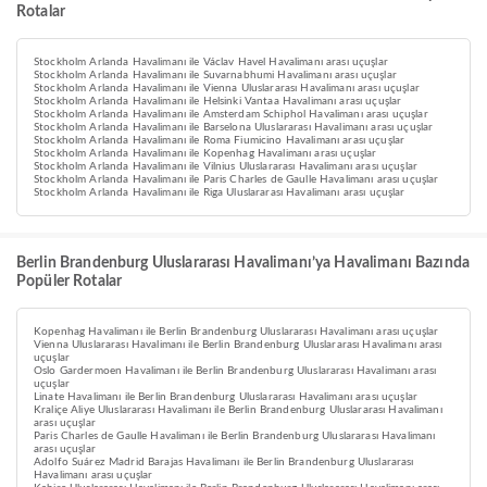
Rotalar
Stockholm Arlanda Havalimanı ile Václav Havel Havalimanı arası uçuşlar
Stockholm Arlanda Havalimanı ile Suvarnabhumi Havalimanı arası uçuşlar
Stockholm Arlanda Havalimanı ile Vienna Uluslararası Havalimanı arası uçuşlar
Stockholm Arlanda Havalimanı ile Helsinki Vantaa Havalimanı arası uçuşlar
Stockholm Arlanda Havalimanı ile Amsterdam Schiphol Havalimanı arası uçuşlar
Stockholm Arlanda Havalimanı ile Barselona Uluslararası Havalimanı arası uçuşlar
Stockholm Arlanda Havalimanı ile Roma Fiumicino Havalimanı arası uçuşlar
Stockholm Arlanda Havalimanı ile Kopenhag Havalimanı arası uçuşlar
Stockholm Arlanda Havalimanı ile Vilnius Uluslararası Havalimanı arası uçuşlar
Stockholm Arlanda Havalimanı ile Paris Charles de Gaulle Havalimanı arası uçuşlar
Stockholm Arlanda Havalimanı ile Riga Uluslararası Havalimanı arası uçuşlar
Berlin Brandenburg Uluslararası Havalimanı’ya Havalimanı Bazında
Popüler Rotalar
Kopenhag Havalimanı ile Berlin Brandenburg Uluslararası Havalimanı arası uçuşlar
Vienna Uluslararası Havalimanı ile Berlin Brandenburg Uluslararası Havalimanı arası
uçuşlar
Oslo Gardermoen Havalimanı ile Berlin Brandenburg Uluslararası Havalimanı arası
uçuşlar
Linate Havalimanı ile Berlin Brandenburg Uluslararası Havalimanı arası uçuşlar
Kraliçe Aliye Uluslararası Havalimanı ile Berlin Brandenburg Uluslararası Havalimanı
arası uçuşlar
Paris Charles de Gaulle Havalimanı ile Berlin Brandenburg Uluslararası Havalimanı
arası uçuşlar
Adolfo Suárez Madrid Barajas Havalimanı ile Berlin Brandenburg Uluslararası
Havalimanı arası uçuşlar