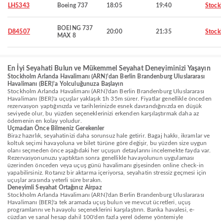
LH5343
Boeing 737
18:05
19:40
Stoc
BOEING 737
D84507
20:00
21:35
Stoc
MAX 8
En İyi Seyahati Bulun ve Mükemmel Seyahat Deneyiminizi Yaşayın
Stockholm Arlanda Havalimanı (ARN)'dan Berlin Brandenburg Uluslararası
Havalimanı (BER)'a Yolculuğunuza Başlayın
Stockholm Arlanda Havalimanı (ARN)'dan Berlin Brandenburg Uluslararası
Havalimanı (BER)'a uçuşlar yaklaşık 1h 35m sürer. Fiyatlar genellikle önceden
rezervasyon yaptığınızda ve tarihlerinizde esnek davrandığınızda en düşük
seviyede olur, bu yüzden seçeneklerinizi erkenden karşılaştırmak daha az
ödemenin en kolay yoludur.
Uçmadan Önce Bilmeniz Gerekenler
Biraz hazırlık, seyahatinizi daha sorunsuz hale getirir. Bagaj hakkı, ikramlar ve
koltuk seçimi havayoluna ve bilet türüne göre değişir, bu yüzden size uygun
olanı seçmeden önce aşağıdaki her uçuşun detaylarını incelemekte fayda var.
Rezervasyonunuzu yaptıktan sonra genellikle havayolunun uygulaması
üzerinden önceden veya uçuş günü havalimanı gişesinden online check-in
yapabilirsiniz. Rotanız bir aktarma içeriyorsa, seyahatin stressiz geçmesi için
uçuşlar arasında yeterli süre bırakın.
Deneyimli Seyahat Ortağınız Airpaz
Stockholm Arlanda Havalimanı (ARN)'dan Berlin Brandenburg Uluslararası
Havalimanı (BER)'a tek aramada uçuş bulun ve mevcut ücretleri, uçuş
programlarını ve havayolu seçeneklerini karşılaştırın. Banka havalesi, e-
cüzdan ve sanal hesap dahil 100'den fazla yerel ödeme yöntemiyle