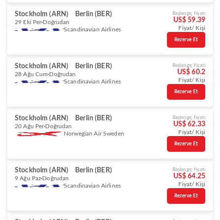
Stockholm (ARN)
Berlin (BER)
Başlangıç fiyatı
US$ 59.39
29 Eki Per
Doğrudan
Fiyat/ Kişi
Scandinavian Airlines
Rezerve Et
Stockholm (ARN)
Berlin (BER)
Başlangıç fiyatı
US$ 60.2
28 Ağu Cum
Doğrudan
Fiyat/ Kişi
Scandinavian Airlines
Rezerve Et
Stockholm (ARN)
Berlin (BER)
Başlangıç fiyatı
US$ 62.33
20 Ağu Per
Doğrudan
Fiyat/ Kişi
Norwegian Air Sweden
Rezerve Et
Stockholm (ARN)
Berlin (BER)
Başlangıç fiyatı
US$ 64.25
9 Ağu Paz
Doğrudan
Fiyat/ Kişi
Scandinavian Airlines
Rezerve Et