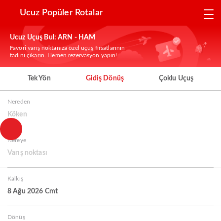
Ucuz Popüler Rotalar
Ucuz Uçuş Bul: ARN - HAM
Favori varış noktanıza özel uçuş fırsatlarının
tadını çıkarın. Hemen rezervasyon yapın!
Tek Yön
Gidiş Dönüş
Çoklu Uçuş
Nereden
Köken
Nereye
Varış noktası
Kalkış
8 Ağu 2026 Cmt
Dönüş