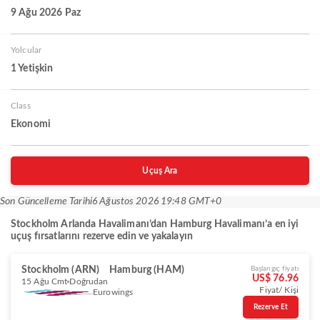
9 Ağu 2026 Paz
Yolcular
1 Yetişkin
Class
Ekonomi
Uçuş Ara
Son Güncelleme Tarihi
6 Ağustos 2026 19:48 GMT+0
Stockholm Arlanda Havalimanı’dan Hamburg Havalimanı’a en iyi
uçuş fırsatlarını rezerve edin ve yakalayın
Stockholm (ARN)
Hamburg (HAM)
Başlangıç fiyatı
US$ 76.96
15 Ağu Cmt
Doğrudan
Fiyat/ Kişi
Eurowings
Rezerve Et