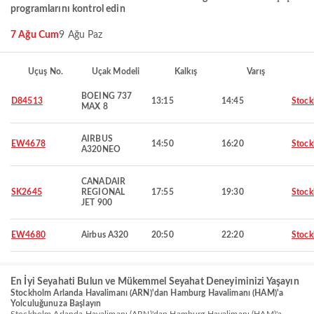
programlarını kontrol edin
7 Ağu Cum
9 Ağu Paz
Uçuş No.
Uçak Modeli
Kalkış
Varış
BOEING 737
D84513
13:15
14:45
Stoc
MAX 8
AIRBUS
EW4678
14:50
16:20
Stoc
A320NEO
CANADAIR
SK2645
REGIONAL
17:55
19:30
Stoc
JET 900
EW4680
Airbus A320
20:50
22:20
Stoc
En İyi Seyahati Bulun ve Mükemmel Seyahat Deneyiminizi Yaşayın
Stockholm Arlanda Havalimanı (ARN)'dan Hamburg Havalimanı (HAM)'a
Yolculuğunuza Başlayın