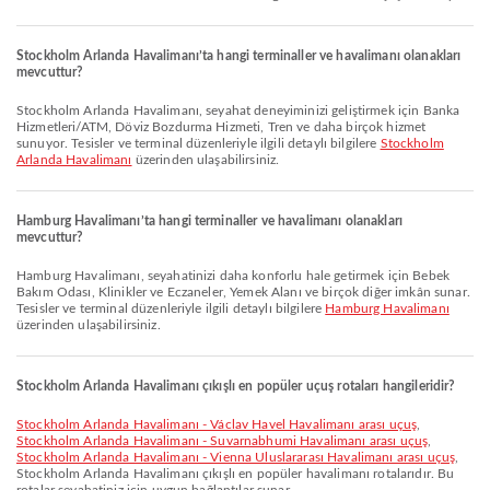
Stockholm Arlanda Havalimanı’ta hangi terminaller ve havalimanı olanakları
mevcuttur?
Stockholm Arlanda Havalimanı, seyahat deneyiminizi geliştirmek için Banka
Hizmetleri/ATM, Döviz Bozdurma Hizmeti, Tren ve daha birçok hizmet
sunuyor. Tesisler ve terminal düzenleriyle ilgili detaylı bilgilere
Stockholm
Arlanda Havalimanı
üzerinden ulaşabilirsiniz.
Hamburg Havalimanı’ta hangi terminaller ve havalimanı olanakları
mevcuttur?
Hamburg Havalimanı, seyahatinizi daha konforlu hale getirmek için Bebek
Bakım Odası, Klinikler ve Eczaneler, Yemek Alanı ve birçok diğer imkân sunar.
Tesisler ve terminal düzenleriyle ilgili detaylı bilgilere
Hamburg Havalimanı
üzerinden ulaşabilirsiniz.
Stockholm Arlanda Havalimanı çıkışlı en popüler uçuş rotaları hangileridir?
Stockholm Arlanda Havalimanı - Václav Havel Havalimanı arası uçuş
,
Stockholm Arlanda Havalimanı - Suvarnabhumi Havalimanı arası uçuş
,
Stockholm Arlanda Havalimanı - Vienna Uluslararası Havalimanı arası uçuş
,
Stockholm Arlanda Havalimanı çıkışlı en popüler havalimanı rotalarıdır. Bu