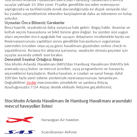
Stockholm Arlanda Havalimanı (ARN)'dan Hamburg Havalimanı (HAM)'a
uçuşlar yaklaşık 1h 30m sürer. Fiyatlar genellikle önceden rezervasyon
yaptığınızda ve tarihlerinizde esnek davrandığınızda en düşük seviyede olur,
bu yüzden seçeneklerinizi erkenden karşılaştırmak daha az ödemenin en kolay
yoludur.
Uçmadan Önce Bilmeniz Gerekenler
Biraz hazırlık, seyahatinizi daha sorunsuz hale getirir. Bagaj hakkı, ikramlar ve
koltuk seçimi havayoluna ve bilet türüne göre değişir, bu yüzden size uygun
olanı seçmeden önce aşağıdaki her uçuşun detaylarını incelemekte fayda var.
Rezervasyonunuzu yaptıktan sonra genellikle havayolunun uygulaması
üzerinden önceden veya uçuş günü havalimanı gişesinden online check-in
yapabilirsiniz. Rotanız bir aktarma içeriyorsa, seyahatin stressiz geçmesi için
uçuşlar arasında yeterli süre bırakın.
Deneyimli Seyahat Ortağınız Airpaz
Stockholm Arlanda Havalimanı (ARN)'dan Hamburg Havalimanı (HAM)'a tek
aramada uçuş bulun ve mevcut ücretleri, uçuş programlarını ve havayolu
seçeneklerini karşılaştırın. Banka havalesi, e-cüzdan ve sanal hesap dahil
100'den fazla yerel ödeme yöntemiyle rezervasyonunuzu tamamlayın.
Değişiklikleri
/order
menüsünden yönetebilir ve yardıma ihtiyaç
duyduğunuzda 7/24 Airpaz destek ekibiyle iletişime geçebilirsiniz.
Stockholm Arlanda Havalimanı ile Hamburg Havalimanı arasındaki
mevcut havayolları listesi
Norwegian Air Sweden
Scandinavian Airlines