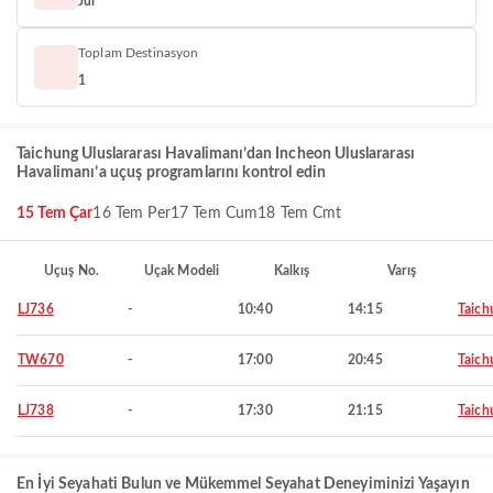
Jul
Toplam Destinasyon
1
Taichung Uluslararası Havalimanı’dan Incheon Uluslararası
Havalimanı’a uçuş programlarını kontrol edin
15 Tem Çar
16 Tem Per
17 Tem Cum
18 Tem Cmt
Uçuş No.
Uçak Modeli
Kalkış
Varış
LJ736
-
10:40
14:15
Taich
TW670
-
17:00
20:45
Taich
LJ738
-
17:30
21:15
Taich
En İyi Seyahati Bulun ve Mükemmel Seyahat Deneyiminizi Yaşayın