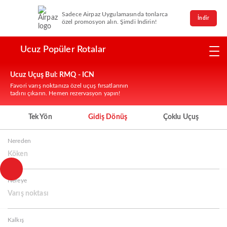
Sadece Airpaz Uygulamasında tonlarca
İndir
özel promosyon alın. Şimdi İndirin!
Ucuz Popüler Rotalar
Ucuz Uçuş Bul: RMQ - ICN
Favori varış noktanıza özel uçuş fırsatlarının
tadını çıkarın. Hemen rezervasyon yapın!
Tek Yön
Gidiş Dönüş
Çoklu Uçuş
Nereden
Köken
Nereye
Varış noktası
Kalkış