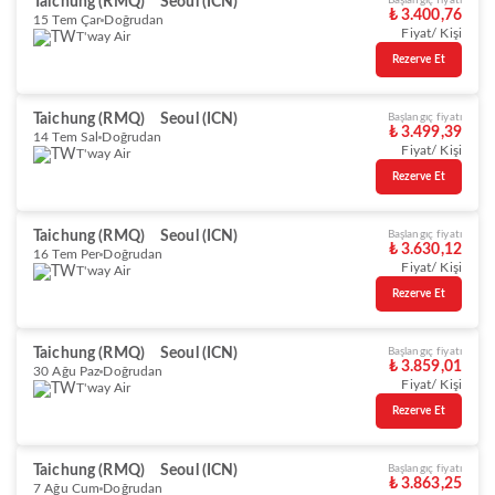
Taichung (RMQ)
Seoul (ICN)
Başlangıç fiyatı
₺ 3.400,76
15 Tem Çar
Doğrudan
Fiyat/ Kişi
T'way Air
Rezerve Et
Taichung (RMQ)
Seoul (ICN)
Başlangıç fiyatı
₺ 3.499,39
14 Tem Sal
Doğrudan
Fiyat/ Kişi
T'way Air
Rezerve Et
Taichung (RMQ)
Seoul (ICN)
Başlangıç fiyatı
₺ 3.630,12
16 Tem Per
Doğrudan
Fiyat/ Kişi
T'way Air
Rezerve Et
Taichung (RMQ)
Seoul (ICN)
Başlangıç fiyatı
₺ 3.859,01
30 Ağu Paz
Doğrudan
Fiyat/ Kişi
T'way Air
Rezerve Et
Taichung (RMQ)
Seoul (ICN)
Başlangıç fiyatı
₺ 3.863,25
7 Ağu Cum
Doğrudan