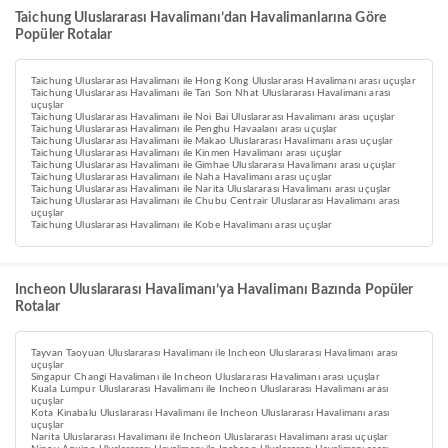
Taichung Uluslararası Havalimanı’dan Havalimanlarına Göre
Popüler Rotalar
Taichung Uluslararası Havalimanı ile Hong Kong Uluslararası Havalimanı arası uçuşlar
Taichung Uluslararası Havalimanı ile Tan Son Nhat Uluslararası Havalimanı arası
uçuşlar
Taichung Uluslararası Havalimanı ile Noi Bai Uluslararası Havalimanı arası uçuşlar
Taichung Uluslararası Havalimanı ile Penghu Havaalanı arası uçuşlar
Taichung Uluslararası Havalimanı ile Makao Uluslararası Havalimanı arası uçuşlar
Taichung Uluslararası Havalimanı ile Kinmen Havalimanı arası uçuşlar
Taichung Uluslararası Havalimanı ile Gimhae Uluslararası Havalimanı arası uçuşlar
Taichung Uluslararası Havalimanı ile Naha Havalimanı arası uçuşlar
Taichung Uluslararası Havalimanı ile Narita Uluslararası Havalimanı arası uçuşlar
Taichung Uluslararası Havalimanı ile Chubu Centrair Uluslararası Havalimanı arası
uçuşlar
Taichung Uluslararası Havalimanı ile Kobe Havalimanı arası uçuşlar
Incheon Uluslararası Havalimanı’ya Havalimanı Bazında Popüler
Rotalar
Tayvan Taoyuan Uluslararası Havalimanı ile Incheon Uluslararası Havalimanı arası
uçuşlar
Singapur Changi Havalimanı ile Incheon Uluslararası Havalimanı arası uçuşlar
Kuala Lumpur Uluslararası Havalimanı ile Incheon Uluslararası Havalimanı arası
uçuşlar
Kota Kinabalu Uluslararası Havalimanı ile Incheon Uluslararası Havalimanı arası
uçuşlar
Narita Uluslararası Havalimanı ile Incheon Uluslararası Havalimanı arası uçuşlar