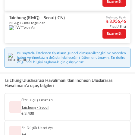
Rezerve Et
Taichung (RMQ)
Seoul (ICN)
Başlangıç fiyatı
₺ 3.956,46
22 Ağu Cmt
Doğrudan
Fiyat/ Kişi
T'way Air
Rezerve Et
Bu sayfada listelenen fiyatların güncel olmayabileceğini ve önceden
haber verilmeksizin değiştirilebileceğini lütfen unutmayın. En doğru
ve güncel bilgiyi sağlamak için çalışıyoruz.
Taichung Uluslararası Havalimanı’dan Incheon Uluslararası
Havalimanı’a uçuş bilgileri
Özel Uçuş Fırsatları
Taichung - Seoul
₺ 3.400
En Düşük Ücret Ayı