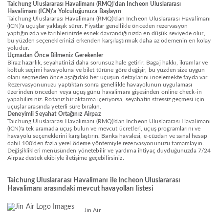
Taichung Uluslararası Havalimanı (RMQ)'dan Incheon Uluslararası
Havalimanı (ICN)'a Yolculuğunuza Başlayın
Taichung Uluslararası Havalimanı (RMQ)'dan Incheon Uluslararası Havalimanı
(ICN)'a uçuşlar yaklaşık sürer. Fiyatlar genellikle önceden rezervasyon
yaptığınızda ve tarihlerinizde esnek davrandığınızda en düşük seviyede olur,
bu yüzden seçeneklerinizi erkenden karşılaştırmak daha az ödemenin en kolay
yoludur.
Uçmadan Önce Bilmeniz Gerekenler
Biraz hazırlık, seyahatinizi daha sorunsuz hale getirir. Bagaj hakkı, ikramlar ve
koltuk seçimi havayoluna ve bilet türüne göre değişir, bu yüzden size uygun
olanı seçmeden önce aşağıdaki her uçuşun detaylarını incelemekte fayda var.
Rezervasyonunuzu yaptıktan sonra genellikle havayolunun uygulaması
üzerinden önceden veya uçuş günü havalimanı gişesinden online check-in
yapabilirsiniz. Rotanız bir aktarma içeriyorsa, seyahatin stressiz geçmesi için
uçuşlar arasında yeterli süre bırakın.
Deneyimli Seyahat Ortağınız Airpaz
Taichung Uluslararası Havalimanı (RMQ)'dan Incheon Uluslararası Havalimanı
(ICN)'a tek aramada uçuş bulun ve mevcut ücretleri, uçuş programlarını ve
havayolu seçeneklerini karşılaştırın. Banka havalesi, e-cüzdan ve sanal hesap
dahil 100'den fazla yerel ödeme yöntemiyle rezervasyonunuzu tamamlayın.
Değişiklikleri menüsünden yönetebilir ve yardıma ihtiyaç duyduğunuzda 7/24
Airpaz destek ekibiyle iletişime geçebilirsiniz.
Taichung Uluslararası Havalimanı ile Incheon Uluslararası
Havalimanı arasındaki mevcut havayolları listesi
Jin Air