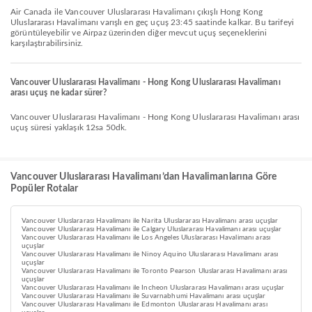
Air Canada ile Vancouver Uluslararası Havalimanı çıkışlı Hong Kong
Uluslararası Havalimanı varışlı en geç uçuş 23:45 saatinde kalkar. Bu tarifeyi
görüntüleyebilir ve Airpaz üzerinden diğer mevcut uçuş seçeneklerini
karşılaştırabilirsiniz.
Vancouver Uluslararası Havalimanı - Hong Kong Uluslararası Havalimanı
arası uçuş ne kadar sürer?
Vancouver Uluslararası Havalimanı - Hong Kong Uluslararası Havalimanı arası
uçuş süresi yaklaşık 12sa 50dk.
Vancouver Uluslararası Havalimanı’dan Havalimanlarına Göre
Popüler Rotalar
Vancouver Uluslararası Havalimanı ile Narita Uluslararası Havalimanı arası uçuşlar
Vancouver Uluslararası Havalimanı ile Calgary Uluslararası Havalimanı arası uçuşlar
Vancouver Uluslararası Havalimanı ile Los Angeles Uluslararası Havalimanı arası
uçuşlar
Vancouver Uluslararası Havalimanı ile Ninoy Aquino Uluslararası Havalimanı arası
uçuşlar
Vancouver Uluslararası Havalimanı ile Toronto Pearson Uluslararası Havalimanı arası
uçuşlar
Vancouver Uluslararası Havalimanı ile Incheon Uluslararası Havalimanı arası uçuşlar
Vancouver Uluslararası Havalimanı ile Suvarnabhumi Havalimanı arası uçuşlar
Vancouver Uluslararası Havalimanı ile Edmonton Uluslararası Havalimanı arası