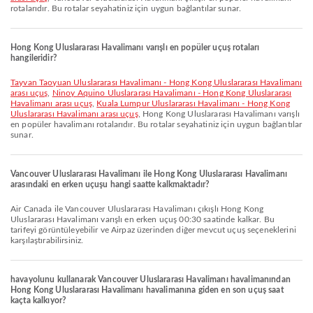
rotalarıdır. Bu rotalar seyahatiniz için uygun bağlantılar sunar.
Hong Kong Uluslararası Havalimanı varışlı en popüler uçuş rotaları
hangileridir?
Tayvan Taoyuan Uluslararası Havalimanı - Hong Kong Uluslararası Havalimanı
arası uçuş
,
Ninoy Aquino Uluslararası Havalimanı - Hong Kong Uluslararası
Havalimanı arası uçuş
,
Kuala Lumpur Uluslararası Havalimanı - Hong Kong
Uluslararası Havalimanı arası uçuş
, Hong Kong Uluslararası Havalimanı varışlı
en popüler havalimanı rotalarıdır. Bu rotalar seyahatiniz için uygun bağlantılar
sunar.
Vancouver Uluslararası Havalimanı ile Hong Kong Uluslararası Havalimanı
arasındaki en erken uçuşu hangi saatte kalkmaktadır?
Air Canada ile Vancouver Uluslararası Havalimanı çıkışlı Hong Kong
Uluslararası Havalimanı varışlı en erken uçuş 00:30 saatinde kalkar. Bu
tarifeyi görüntüleyebilir ve Airpaz üzerinden diğer mevcut uçuş seçeneklerini
karşılaştırabilirsiniz.
havayolunu kullanarak Vancouver Uluslararası Havalimanı havalimanından
Hong Kong Uluslararası Havalimanı havalimanına giden en son uçuş saat
kaçta kalkıyor?