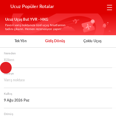
Ucuz Popüler Rotalar
Ucuz Uçuş Bul: YVR - HKG
Favori varış noktanıza özel uçuş fırsatlarının
tadını çıkarın. Hemen rezervasyon yapın!
Tek Yön
Gidiş Dönüş
Çoklu Uçuş
Nereden
Köken
Nereye
Varış noktası
Kalkış
9 Ağu 2026 Paz
Dönüş