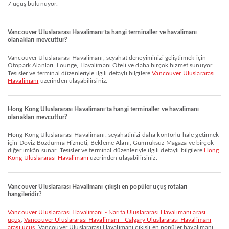
7 uçuş bulunuyor.
Vancouver Uluslararası Havalimanı’ta hangi terminaller ve havalimanı
olanakları mevcuttur?
Vancouver Uluslararası Havalimanı, seyahat deneyiminizi geliştirmek için
Otopark Alanları, Lounge, Havalimanı Oteli ve daha birçok hizmet sunuyor.
Tesisler ve terminal düzenleriyle ilgili detaylı bilgilere
Vancouver Uluslararası
Havalimanı
üzerinden ulaşabilirsiniz.
Hong Kong Uluslararası Havalimanı’ta hangi terminaller ve havalimanı
olanakları mevcuttur?
Hong Kong Uluslararası Havalimanı, seyahatinizi daha konforlu hale getirmek
için Döviz Bozdurma Hizmeti, Bekleme Alanı, Gümrüksüz Mağaza ve birçok
diğer imkân sunar. Tesisler ve terminal düzenleriyle ilgili detaylı bilgilere
Hong
Kong Uluslararası Havalimanı
üzerinden ulaşabilirsiniz.
Vancouver Uluslararası Havalimanı çıkışlı en popüler uçuş rotaları
hangileridir?
Vancouver Uluslararası Havalimanı - Narita Uluslararası Havalimanı arası
uçuş
,
Vancouver Uluslararası Havalimanı - Calgary Uluslararası Havalimanı
arası uçuş
, Vancouver Uluslararası Havalimanı çıkışlı en popüler havalimanı