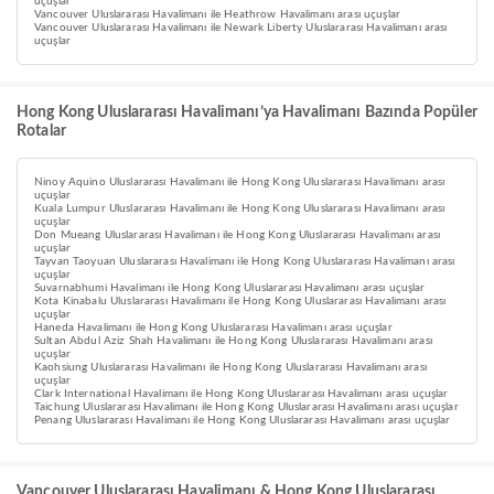
uçuşlar
Vancouver Uluslararası Havalimanı ile Heathrow Havalimanı arası uçuşlar
Vancouver Uluslararası Havalimanı ile Newark Liberty Uluslararası Havalimanı arası
uçuşlar
Hong Kong Uluslararası Havalimanı’ya Havalimanı Bazında Popüler
Rotalar
Ninoy Aquino Uluslararası Havalimanı ile Hong Kong Uluslararası Havalimanı arası
uçuşlar
Kuala Lumpur Uluslararası Havalimanı ile Hong Kong Uluslararası Havalimanı arası
uçuşlar
Don Mueang Uluslararası Havalimanı ile Hong Kong Uluslararası Havalimanı arası
uçuşlar
Tayvan Taoyuan Uluslararası Havalimanı ile Hong Kong Uluslararası Havalimanı arası
uçuşlar
Suvarnabhumi Havalimanı ile Hong Kong Uluslararası Havalimanı arası uçuşlar
Kota Kinabalu Uluslararası Havalimanı ile Hong Kong Uluslararası Havalimanı arası
uçuşlar
Haneda Havalimanı ile Hong Kong Uluslararası Havalimanı arası uçuşlar
Sultan Abdul Aziz Shah Havalimanı ile Hong Kong Uluslararası Havalimanı arası
uçuşlar
Kaohsiung Uluslararası Havalimanı ile Hong Kong Uluslararası Havalimanı arası
uçuşlar
Clark International Havalimanı ile Hong Kong Uluslararası Havalimanı arası uçuşlar
Taichung Uluslararası Havalimanı ile Hong Kong Uluslararası Havalimanı arası uçuşlar
Penang Uluslararası Havalimanı ile Hong Kong Uluslararası Havalimanı arası uçuşlar
Vancouver Uluslararası Havalimanı & Hong Kong Uluslararası