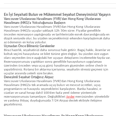
En İyi Seyahati Bulun ve Mükemmel Seyahat Deneyiminizi Yaşayın
Vancouver Uluslararası Havalimanı (YVR)'dan Hong Kong Uluslararası
Havalimanı (HKG)'a Yolculuğunuza Başlayın
Vancouver Uluslararası Havalimanı (YVR)'dan Hong Kong Uluslararası
Havalimanı (HKG)'a uçuşlar yaklaşık 12h 50m sürer. Fiyatlar genellikle
önceden rezervasyon yaptığınızda ve tarihlerinizde esnek davrandığınızda en
düşük seviyede olur, bu yüzden seçeneklerinizi erkenden karşılaştırmak daha
az ödemenin en kolay yoludur.
Uçmadan Önce Bilmeniz Gerekenler
Biraz hazırlık, seyahatinizi daha sorunsuz hale getirir. Bagaj hakkı, ikramlar ve
koltuk seçimi havayoluna ve bilet türüne göre değişir, bu yüzden size uygun
olanı seçmeden önce aşağıdaki her uçuşun detaylarını incelemekte fayda var.
Rezervasyonunuzu yaptıktan sonra genellikle havayolunun uygulaması
üzerinden önceden veya uçuş günü havalimanı gişesinden online check-in
yapabilirsiniz. Rotanız bir aktarma içeriyorsa, seyahatin stressiz geçmesi için
uçuşlar arasında yeterli süre bırakın.
Deneyimli Seyahat Ortağınız Airpaz
Vancouver Uluslararası Havalimanı (YVR)'dan Hong Kong Uluslararası
Havalimanı (HKG)'a tek aramada uçuş bulun ve mevcut ücretleri, uçuş
programlarını ve havayolu seçeneklerini karşılaştırın. Banka havalesi, e-
cüzdan ve sanal hesap dahil 100'den fazla yerel ödeme yöntemiyle
rezervasyonunuzu tamamlayın. Değişiklikleri
/order
menüsünden yönetebilir
ve yardıma ihtiyaç duyduğunuzda 7/24 Airpaz destek ekibiyle iletişime
geçebilirsiniz.