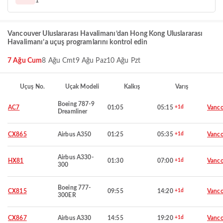
1
Vancouver Uluslararası Havalimanı’dan Hong Kong Uluslararası
Havalimanı’a uçuş programlarını kontrol edin
7 Ağu Cum
8 Ağu Cmt
9 Ağu Paz
10 Ağu Pzt
Uçuş No.
Uçak Modeli
Kalkış
Varış
Boeing 787-9
AC7
01:05
05:15
+1d
Vanco
Dreamliner
CX865
Airbus A350
01:25
05:35
+1d
Vanco
Airbus A330-
HX81
01:30
07:00
+1d
Vanco
300
Boeing 777-
CX815
09:55
14:20
+1d
Vanco
300ER
CX867
Airbus A330
14:55
19:20
+1d
Vanco