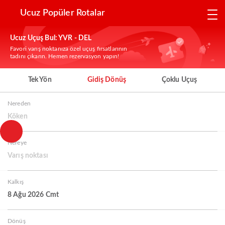
Ucuz Popüler Rotalar
Ucuz Uçuş Bul: YVR - DEL
Favori varış noktanıza özel uçuş fırsatlarının
tadını çıkarın. Hemen rezervasyon yapın!
Tek Yön
Gidiş Dönüş
Çoklu Uçuş
Nereden
Köken
Nereye
Varış noktası
Kalkış
8 Ağu 2026 Cmt
Dönüş