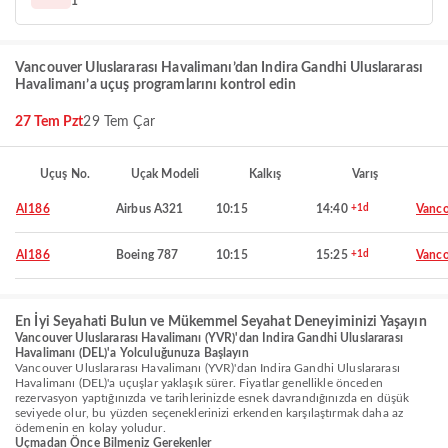
1
Vancouver Uluslararası Havalimanı’dan Indira Gandhi Uluslararası
Havalimanı’a uçuş programlarını kontrol edin
27 Tem Pzt
29 Tem Çar
Uçuş No.
Uçak Modeli
Kalkış
Varış
AI186
Airbus A321
10:15
14:40
+1d
Vanco
AI186
Boeing 787
10:15
15:25
+1d
Vanco
En İyi Seyahati Bulun ve Mükemmel Seyahat Deneyiminizi Yaşayın
Vancouver Uluslararası Havalimanı (YVR)'dan Indira Gandhi Uluslararası
Havalimanı (DEL)'a Yolculuğunuza Başlayın
Vancouver Uluslararası Havalimanı (YVR)'dan Indira Gandhi Uluslararası
Havalimanı (DEL)'a uçuşlar yaklaşık sürer. Fiyatlar genellikle önceden
rezervasyon yaptığınızda ve tarihlerinizde esnek davrandığınızda en düşük
seviyede olur, bu yüzden seçeneklerinizi erkenden karşılaştırmak daha az
ödemenin en kolay yoludur.
Uçmadan Önce Bilmeniz Gerekenler