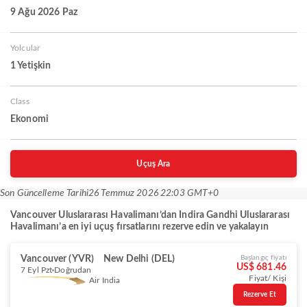
9 Ağu 2026 Paz
Yolcular
1 Yetişkin
Class
Ekonomi
Uçuş Ara
Son Güncelleme Tarihi
26 Temmuz 2026 22:03 GMT+0
Vancouver Uluslararası Havalimanı’dan Indira Gandhi Uluslararası
Havalimanı’a en iyi uçuş fırsatlarını rezerve edin ve yakalayın
Vancouver (YVR)
New Delhi (DEL)
Başlangıç fiyatı
US$ 681.46
7 Eyl Pzt
Doğrudan
Fiyat/ Kişi
Air India
Rezerve Et