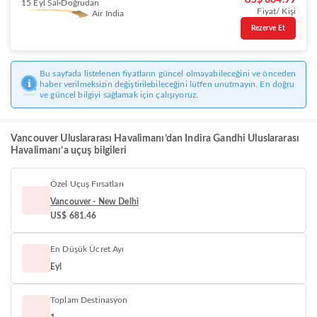
US$ 804.99
15 Eyl Sal
Doğrudan
Fiyat/ Kişi
Air India
Rezerve Et
Bu sayfada listelenen fiyatların güncel olmayabileceğini ve önceden
haber verilmeksizin değiştirilebileceğini lütfen unutmayın. En doğru
ve güncel bilgiyi sağlamak için çalışıyoruz.
Vancouver Uluslararası Havalimanı’dan Indira Gandhi Uluslararası
Havalimanı’a uçuş bilgileri
Özel Uçuş Fırsatları
Vancouver - New Delhi
US$ 681.46
En Düşük Ücret Ayı
Eyl
Toplam Destinasyon