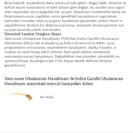
Biraz hazırlık, seyahatinizi daha sorunsuz hale getirir. Bagaj hakkı, ikramlar ve
koltuk seçimi havayoluna ve bilet türüne göre değişir, bu yüzden size uygun
olanı seçmeden önce aşağıdaki her uçuşun detaylarını incelemekte fayda var.
Rezervasyonunuzu yaptıktan sonra genellikle havayolunun uygulaması
üzerinden önceden veya uçuş günü havalimanı gişesinden online check-in
yapabilirsiniz. Rotanız bir aktarma içeriyorsa, seyahatin stressiz geçmesi için
uçuşlar arasında yeterli süre bırakın.
Deneyimli Seyahat Ortağınız Airpaz
Vancouver Uluslararası Havalimanı (YVR)'dan Indira Gandhi Uluslararası
Havalimanı (DEL)'a tek aramada uçuş bulun ve mevcut ücretleri, uçuş
programlarını ve havayolu seçeneklerini karşılaştırın. Banka havalesi, e-
cüzdan ve sanal hesap dahil 100'den fazla yerel ödeme yöntemiyle
rezervasyonunuzu tamamlayın. Değişiklikleri menüsünden yönetebilir ve
yardıma ihtiyaç duyduğunuzda 7/24 Airpaz destek ekibiyle iletişime
geçebilirsiniz.
Vancouver Uluslararası Havalimanı ile Indira Gandhi Uluslararası
Havalimanı arasındaki mevcut havayolları listesi
Air India