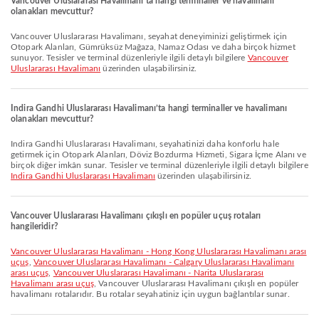
Vancouver Uluslararası Havalimanı’ta hangi terminaller ve havalimanı
olanakları mevcuttur?
Vancouver Uluslararası Havalimanı, seyahat deneyiminizi geliştirmek için
Otopark Alanları, Gümrüksüz Mağaza, Namaz Odası ve daha birçok hizmet
sunuyor. Tesisler ve terminal düzenleriyle ilgili detaylı bilgilere
Vancouver
Uluslararası Havalimanı
üzerinden ulaşabilirsiniz.
Indira Gandhi Uluslararası Havalimanı’ta hangi terminaller ve havalimanı
olanakları mevcuttur?
Indira Gandhi Uluslararası Havalimanı, seyahatinizi daha konforlu hale
getirmek için Otopark Alanları, Döviz Bozdurma Hizmeti, Sigara İçme Alanı ve
birçok diğer imkân sunar. Tesisler ve terminal düzenleriyle ilgili detaylı bilgilere
Indira Gandhi Uluslararası Havalimanı
üzerinden ulaşabilirsiniz.
Vancouver Uluslararası Havalimanı çıkışlı en popüler uçuş rotaları
hangileridir?
Vancouver Uluslararası Havalimanı - Hong Kong Uluslararası Havalimanı arası
uçuş
,
Vancouver Uluslararası Havalimanı - Calgary Uluslararası Havalimanı
arası uçuş
,
Vancouver Uluslararası Havalimanı - Narita Uluslararası
Havalimanı arası uçuş
, Vancouver Uluslararası Havalimanı çıkışlı en popüler
havalimanı rotalarıdır. Bu rotalar seyahatiniz için uygun bağlantılar sunar.