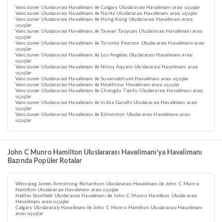
Vancouver Uluslararası Havalimanı ile Calgary Uluslararası Havalimanı arası uçuşlar
Vancouver Uluslararası Havalimanı ile Narita Uluslararası Havalimanı arası uçuşlar
Vancouver Uluslararası Havalimanı ile Hong Kong Uluslararası Havalimanı arası
uçuşlar
Vancouver Uluslararası Havalimanı ile Tayvan Taoyuan Uluslararası Havalimanı arası
uçuşlar
Vancouver Uluslararası Havalimanı ile Toronto Pearson Uluslararası Havalimanı arası
uçuşlar
Vancouver Uluslararası Havalimanı ile Los Angeles Uluslararası Havalimanı arası
uçuşlar
Vancouver Uluslararası Havalimanı ile Ninoy Aquino Uluslararası Havalimanı arası
uçuşlar
Vancouver Uluslararası Havalimanı ile Suvarnabhumi Havalimanı arası uçuşlar
Vancouver Uluslararası Havalimanı ile Heathrow Havalimanı arası uçuşlar
Vancouver Uluslararası Havalimanı ile Chengdu Tianfu Uluslararası Havalimanı arası
uçuşlar
Vancouver Uluslararası Havalimanı ile Indira Gandhi Uluslararası Havalimanı arası
uçuşlar
Vancouver Uluslararası Havalimanı ile Edmonton Uluslararası Havalimanı arası
uçuşlar
John C Munro Hamilton Uluslararası Havalimanı’ya Havalimanı
Bazında Popüler Rotalar
Winnipeg James Armstrong Richardson Uluslararası Havalimanı ile John C Munro
Hamilton Uluslararası Havalimanı arası uçuşlar
Halifax Stanfield Uluslararası Havalimanı ile John C Munro Hamilton Uluslararası
Havalimanı arası uçuşlar
Calgary Uluslararası Havalimanı ile John C Munro Hamilton Uluslararası Havalimanı
arası uçuşlar