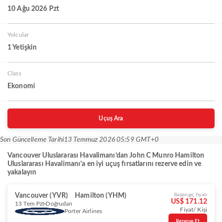
10 Ağu 2026 Pzt
Yolcular
1 Yetişkin
Class
Ekonomi
Uçuş Ara
Son Güncelleme Tarihi
13 Temmuz 2026 05:59 GMT+0
Vancouver Uluslararası Havalimanı’dan John C Munro Hamilton
Uluslararası Havalimanı’a en iyi uçuş fırsatlarını rezerve edin ve
yakalayın
Vancouver (YVR)
Hamilton (YHM)
Başlangıç fiyatı
US$ 171.12
13 Tem Pzt
Doğrudan
Fiyat/ Kişi
Porter Airlines
Rezerve Et