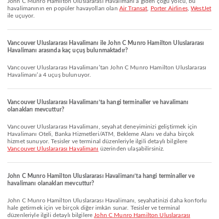
John C Munro Hamilton Uluslararası Havalimanı’a giden çoğu yolcu, bu
havalimanının en popüler havayolları olan
Air Transat
,
Porter Airlines
,
WestJet
ile uçuyor.
Vancouver Uluslararası Havalimanı ile John C Munro Hamilton Uluslararası
Havalimanı arasında kaç uçuş bulunmaktadır?
Vancouver Uluslararası Havalimanı’tan John C Munro Hamilton Uluslararası
Havalimanı’a 4 uçuş bulunuyor.
Vancouver Uluslararası Havalimanı’ta hangi terminaller ve havalimanı
olanakları mevcuttur?
Vancouver Uluslararası Havalimanı, seyahat deneyiminizi geliştirmek için
Havalimanı Oteli, Banka Hizmetleri/ATM, Bekleme Alanı ve daha birçok
hizmet sunuyor. Tesisler ve terminal düzenleriyle ilgili detaylı bilgilere
Vancouver Uluslararası Havalimanı
üzerinden ulaşabilirsiniz.
John C Munro Hamilton Uluslararası Havalimanı’ta hangi terminaller ve
havalimanı olanakları mevcuttur?
John C Munro Hamilton Uluslararası Havalimanı, seyahatinizi daha konforlu
hale getirmek için ve birçok diğer imkân sunar. Tesisler ve terminal
düzenleriyle ilgili detaylı bilgilere
John C Munro Hamilton Uluslararası