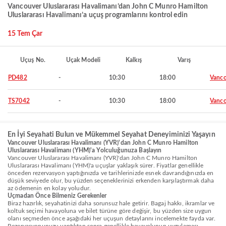
Vancouver Uluslararası Havalimanı’dan John C Munro Hamilton
Uluslararası Havalimanı’a uçuş programlarını kontrol edin
15 Tem Çar
Uçuş No.
Uçak Modeli
Kalkış
Varış
PD482
-
10:30
18:00
Vanco
TS7042
-
10:30
18:00
Vanco
En İyi Seyahati Bulun ve Mükemmel Seyahat Deneyiminizi Yaşayın
Vancouver Uluslararası Havalimanı (YVR)'dan John C Munro Hamilton
Uluslararası Havalimanı (YHM)'a Yolculuğunuza Başlayın
Vancouver Uluslararası Havalimanı (YVR)'dan John C Munro Hamilton
Uluslararası Havalimanı (YHM)'a uçuşlar yaklaşık sürer. Fiyatlar genellikle
önceden rezervasyon yaptığınızda ve tarihlerinizde esnek davrandığınızda en
düşük seviyede olur, bu yüzden seçeneklerinizi erkenden karşılaştırmak daha
az ödemenin en kolay yoludur.
Uçmadan Önce Bilmeniz Gerekenler
Biraz hazırlık, seyahatinizi daha sorunsuz hale getirir. Bagaj hakkı, ikramlar ve
koltuk seçimi havayoluna ve bilet türüne göre değişir, bu yüzden size uygun
olanı seçmeden önce aşağıdaki her uçuşun detaylarını incelemekte fayda var.