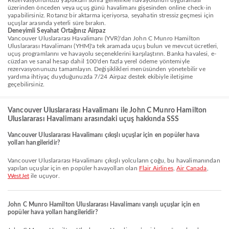
Rezervasyonunuzu yaptıktan sonra genellikle havayolunun uygulaması
üzerinden önceden veya uçuş günü havalimanı gişesinden online check-in
yapabilirsiniz. Rotanız bir aktarma içeriyorsa, seyahatin stressiz geçmesi için
uçuşlar arasında yeterli süre bırakın.
Deneyimli Seyahat Ortağınız Airpaz
Vancouver Uluslararası Havalimanı (YVR)'dan John C Munro Hamilton
Uluslararası Havalimanı (YHM)'a tek aramada uçuş bulun ve mevcut ücretleri,
uçuş programlarını ve havayolu seçeneklerini karşılaştırın. Banka havalesi, e-
cüzdan ve sanal hesap dahil 100'den fazla yerel ödeme yöntemiyle
rezervasyonunuzu tamamlayın. Değişiklikleri menüsünden yönetebilir ve
yardıma ihtiyaç duyduğunuzda 7/24 Airpaz destek ekibiyle iletişime
geçebilirsiniz.
Vancouver Uluslararası Havalimanı ile John C Munro Hamilton
Uluslararası Havalimanı arasındaki uçuş hakkında SSS
Vancouver Uluslararası Havalimanı çıkışlı uçuşlar için en popüler hava
yolları hangileridir?
Vancouver Uluslararası Havalimanı çıkışlı yolcuların çoğu, bu havalimanından
yapılan uçuşlar için en popüler havayolları olan
Flair Airlines
,
Air Canada
,
WestJet
ile uçuyor.
John C Munro Hamilton Uluslararası Havalimanı varışlı uçuşlar için en
popüler hava yolları hangileridir?