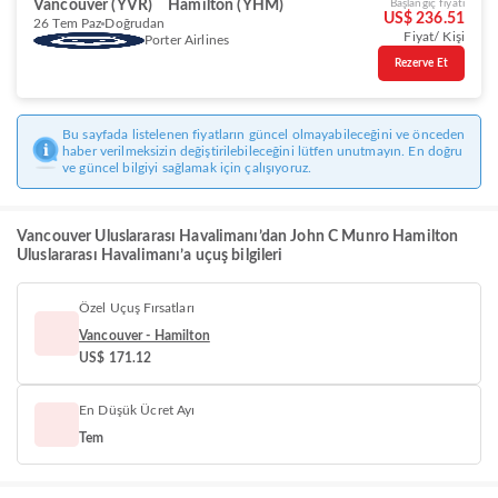
Vancouver (YVR)
Hamilton (YHM)
Başlangıç fiyatı
US$ 236.51
26 Tem Paz
Doğrudan
Fiyat/ Kişi
Porter Airlines
Rezerve Et
Bu sayfada listelenen fiyatların güncel olmayabileceğini ve önceden
haber verilmeksizin değiştirilebileceğini lütfen unutmayın. En doğru
ve güncel bilgiyi sağlamak için çalışıyoruz.
Vancouver Uluslararası Havalimanı’dan John C Munro Hamilton
Uluslararası Havalimanı’a uçuş bilgileri
Özel Uçuş Fırsatları
Vancouver - Hamilton
US$ 171.12
En Düşük Ücret Ayı
Tem