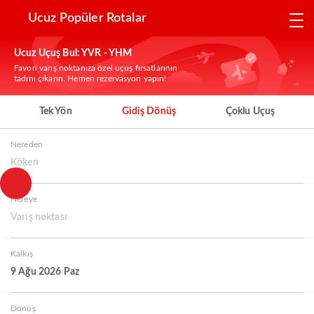
Ucuz Popüler Rotalar
Ucuz Uçuş Bul: YVR - YHM
Favori varış noktanıza özel uçuş fırsatlarının
tadını çıkarın. Hemen rezervasyon yapın!
Tek Yön
Gidiş Dönüş
Çoklu Uçuş
Nereden
Köken
Nereye
Varış noktası
Kalkış
9 Ağu 2026 Paz
Dönüş