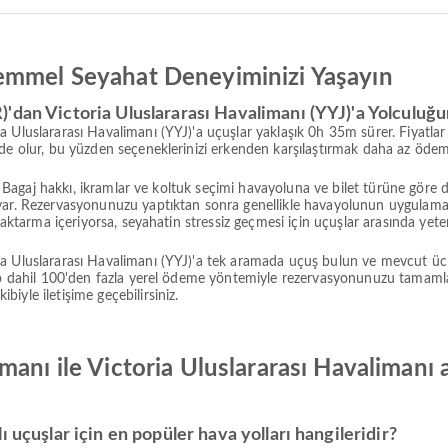
emmel Seyahat Deneyiminizi Yaşayın
'dan Victoria Uluslararası Havalimanı (YYJ)'a Yolculuğ
 Uluslararası Havalimanı (YYJ)'a uçuşlar yaklaşık 0h 35m sürer. Fiyatlar
ede olur, bu yüzden seçeneklerinizi erkenden karşılaştırmak daha az öde
ir. Bagaj hakkı, ikramlar ve koltuk seçimi havayoluna ve bilet türüne gör
 var. Rezervasyonunuzu yaptıktan sonra genellikle havayolunun uygula
 aktarma içeriyorsa, seyahatin stressiz geçmesi için uçuşlar arasında yeter
a Uluslararası Havalimanı (YYJ)'a tek aramada uçuş bulun ve mevcut ücre
sap dahil 100'den fazla yerel ödeme yöntemiyle rezervasyonunuzu tamamlay
iyle iletişime geçebilirsiniz.
manı ile Victoria Uluslararası Havalimanı
 uçuşlar için en popüler hava yolları hangileridir?