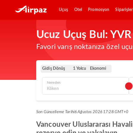
Uçuş
Otel
Promosyon
Siparişler
Ucuz Uçuş Bul: YVR 
Favori varış noktanıza özel uçu
Gidiş Dönüş
Ekonomi
1 Yolcu
Nereden
Son Güncelleme Tarihi
6 Ağustos 2026 17:28 GMT+0
Vancouver Uluslararası Havalim