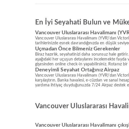
En İyi Seyahati Bulun ve Mük
Vancouver Uluslararası Havalimanı (YVR)
Vancouver Uluslararası Havalimanı (YVR)'dan Victoria
tarihlerinizde esnek davrandığınızda en düşük seviy
Uçmadan Önce Bilmeniz Gerekenler
Biraz hazırlık, seyahatinizi daha sorunsuz hale getir
aşağıdaki her uçuşun detaylarını incelemekte fayda
gişesinden online check-in yapabilirsiniz. Rotanız bir
Deneyimli Seyahat Ortağınız Airpaz
Vancouver Uluslararası Havalimanı (YVR)'dan Victori
karşılaştırın. Banka havalesi, e-cüzdan ve sanal he
yardıma ihtiyaç duyduğunuzda 7/24 Airpaz destek ekib
Vancouver Uluslararası Havali
Vancouver Uluslararası Havalimanı çıkışlı