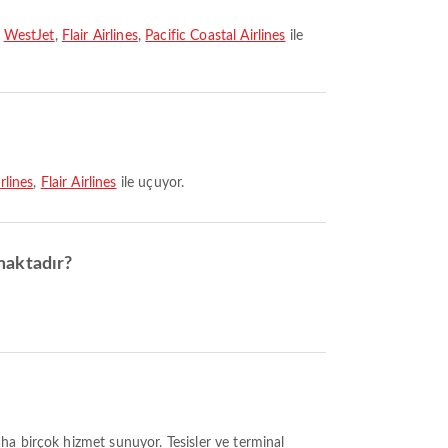
n
WestJet
,
Flair Airlines
,
Pacific Coastal Airlines
ile
rlines
,
Flair Airlines
ile uçuyor.
maktadır?