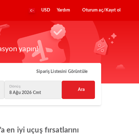
USD
Yardım
Oturum aç/Kayıt ol
asyon yapın!
Sipariş Listesini Görüntüle
Dönüş
Ara
8 Ağu 2026 Cmt
 en iyi uçuş fırsatlarını