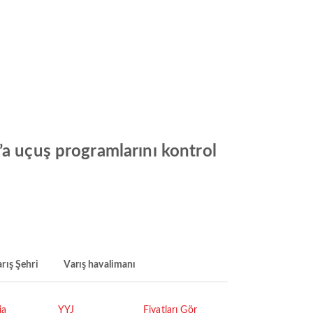
’a uçuş programlarını kontrol
rış Şehri
Varış havalimanı
ia
YYJ
Fiyatları Gör