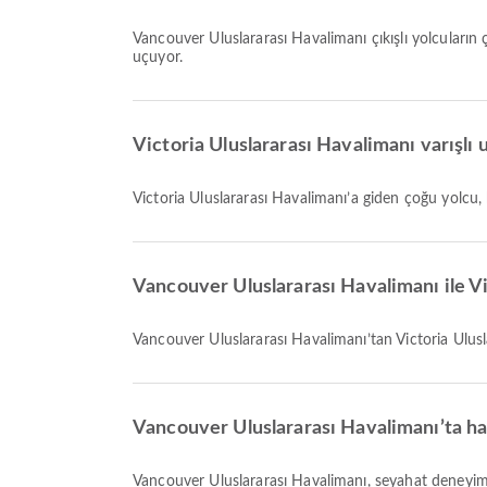
Vancouver Uluslararası Havalimanı çıkışlı yolcuları
uçuyor.
Victoria Uluslararası Havalimanı varışlı u
Victoria Uluslararası Havalimanı’a giden çoğu yolcu
Vancouver Uluslararası Havalimanı ile V
Vancouver Uluslararası Havalimanı’tan Victoria Ulus
Vancouver Uluslararası Havalimanı’ta ha
Vancouver Uluslararası Havalimanı, seyahat deneyiminizi geliştirmek için Bekleme Alanı, Döviz Bozdurma Hizmeti, Tren ve daha birçok hizmet sunuyor. Tesisler ve terminal