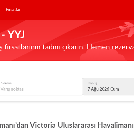
Fırsatlar
- YYJ
ş fırsatlarının tadını çıkarın. Hemen rezerv
Nereye
Kalkış
7 Ağu 2026 Cum
anı’dan Victoria Uluslararası Havalimanı’a