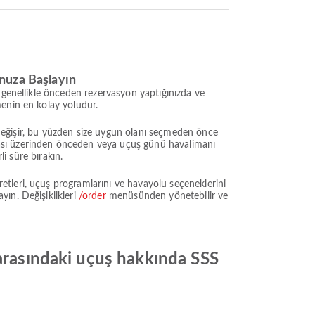
unuza Başlayın
 genellikle önceden rezervasyon yaptığınızda ve
menin en kolay yoludur.
e değişir, bu yüzden size uygun olanı seçmeden önce
ması üzerinden önceden veya uçuş günü havalimanı
li süre bırakın.
tleri, uçuş programlarını ve havayolu seçeneklerini
ın. Değişiklikleri
/order
menüsünden yönetebilir ve
 arasındaki uçuş hakkında SSS