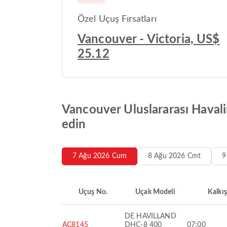
Özel Uçuş Fırsatları
Vancouver - Victoria, US$
25.12
Vancouver Uluslararası Havali
edin
7 Ağu 2026 Cum
8 Ağu 2026 Cmt
9
Uçuş No.
Uçak Modeli
Kalkış
DE HAVILLAND
AC8145
DHC-8 400
07:00