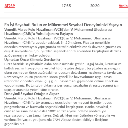
AT939
-
17:55
20:20
Venic
En İyi Seyahati Bulun ve Mükemmel Seyahat Deneyiminizi Yaşayın
Venedik Marco Polo Havalimanı (VCE)'dan V. Muhammed Uluslararası
Havalimanı (CMN)'a Yolculuğunuza Başlayın
Venedik Marco Polo Havalimanı (VCE)'dan V. Muhammed Uluslararası
Havalimanı (CMN)'a uçuşlar yaklaşık 3h 25m sürer. Fiyatlar genellikle
önceden rezervasyon yaptığınızda ve tarihlerinizde esnek davrandığınızda en
düşük seviyede olur, bu yüzden seçeneklerinizi erkenden karşılaştırmak daha
az ödemenin en kolay yoludur.
Uçmadan Önce Bilmeniz Gerekenler
Biraz hazırlık, seyahatinizi daha sorunsuz hale getirir. Bagaj hakkı, ikramlar ve
koltuk seçimi havayoluna ve bilet türüne göre değişir, bu yüzden size uygun
olanı seçmeden önce aşağıdaki her uçuşun detaylarını incelemekte fayda var.
Rezervasyonunuzu yaptıktan sonra genellikle havayolunun uygulaması
üzerinden önceden veya uçuş günü havalimanı gişesinden online check-in
yapabilirsiniz. Rotanız bir aktarma içeriyorsa, seyahatin stressiz geçmesi için
uçuşlar arasında yeterli süre bırakın.
Deneyimli Seyahat Ortağınız Airpaz
Venedik Marco Polo Havalimanı (VCE)'dan V. Muhammed Uluslararası
Havalimanı (CMN)'a tek aramada uçuş bulun ve mevcut ücretleri, uçuş
programlarını ve havayolu seçeneklerini karşılaştırın. Banka havalesi, e-
cüzdan ve sanal hesap dahil 100'den fazla yerel ödeme yöntemiyle
rezervasyonunuzu tamamlayın. Değişiklikleri menüsünden yönetebilir ve
yardıma ihtiyaç duyduğunuzda 7/24 Airpaz destek ekibiyle iletişime
geçebilirsiniz.