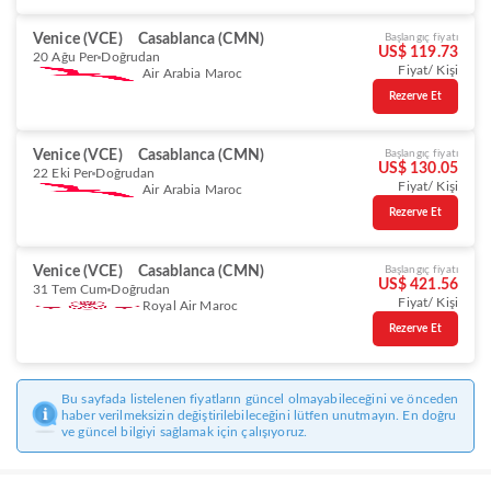
Venice (VCE)
Casablanca (CMN)
Başlangıç fiyatı
US$ 119.73
20 Ağu Per
Doğrudan
Fiyat/ Kişi
Air Arabia Maroc
Rezerve Et
Venice (VCE)
Casablanca (CMN)
Başlangıç fiyatı
US$ 130.05
22 Eki Per
Doğrudan
Fiyat/ Kişi
Air Arabia Maroc
Rezerve Et
Venice (VCE)
Casablanca (CMN)
Başlangıç fiyatı
US$ 421.56
31 Tem Cum
Doğrudan
Fiyat/ Kişi
Royal Air Maroc
Rezerve Et
Bu sayfada listelenen fiyatların güncel olmayabileceğini ve önceden
haber verilmeksizin değiştirilebileceğini lütfen unutmayın. En doğru
ve güncel bilgiyi sağlamak için çalışıyoruz.