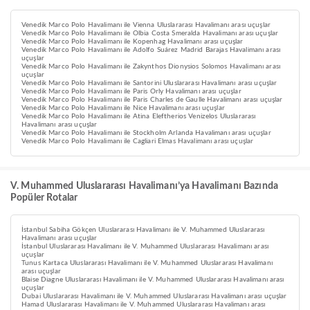
Venedik Marco Polo Havalimanı ile Vienna Uluslararası Havalimanı arası uçuşlar
Venedik Marco Polo Havalimanı ile Olbia Costa Smeralda Havalimanı arası uçuşlar
Venedik Marco Polo Havalimanı ile Kopenhag Havalimanı arası uçuşlar
Venedik Marco Polo Havalimanı ile Adolfo Suárez Madrid Barajas Havalimanı arası
uçuşlar
Venedik Marco Polo Havalimanı ile Zakynthos Dionysios Solomos Havalimanı arası
uçuşlar
Venedik Marco Polo Havalimanı ile Santorini Uluslararası Havalimanı arası uçuşlar
Venedik Marco Polo Havalimanı ile Paris Orly Havalimanı arası uçuşlar
Venedik Marco Polo Havalimanı ile Paris Charles de Gaulle Havalimanı arası uçuşlar
Venedik Marco Polo Havalimanı ile Nice Havalimanı arası uçuşlar
Venedik Marco Polo Havalimanı ile Atina Eleftherios Venizelos Uluslararası
Havalimanı arası uçuşlar
Venedik Marco Polo Havalimanı ile Stockholm Arlanda Havalimanı arası uçuşlar
Venedik Marco Polo Havalimanı ile Cagliari Elmas Havalimanı arası uçuşlar
V. Muhammed Uluslararası Havalimanı’ya Havalimanı Bazında
Popüler Rotalar
İstanbul Sabiha Gökçen Uluslararası Havalimanı ile V. Muhammed Uluslararası
Havalimanı arası uçuşlar
İstanbul Uluslararası Havalimanı ile V. Muhammed Uluslararası Havalimanı arası
uçuşlar
Tunus Kartaca Uluslararası Havalimanı ile V. Muhammed Uluslararası Havalimanı
arası uçuşlar
Blaise Diagne Uluslararası Havalimanı ile V. Muhammed Uluslararası Havalimanı arası
uçuşlar
Dubai Uluslararası Havalimanı ile V. Muhammed Uluslararası Havalimanı arası uçuşlar
Hamad Uluslararası Havalimanı ile V. Muhammed Uluslararası Havalimanı arası