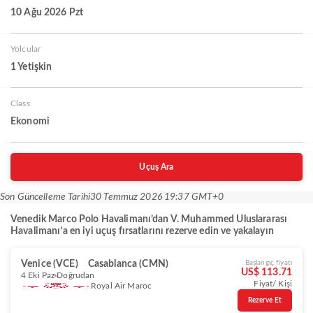
10 Ağu 2026 Pzt
Yolcular
1 Yetişkin
Class
Ekonomi
Uçuş Ara
Son Güncelleme Tarihi
30 Temmuz 2026 19:37 GMT+0
Venedik Marco Polo Havalimanı’dan V. Muhammed Uluslararası
Havalimanı’a en iyi uçuş fırsatlarını rezerve edin ve yakalayın
Venice (VCE)
Casablanca (CMN)
Başlangıç fiyatı
US$ 113.71
4 Eki Paz
Doğrudan
Fiyat/ Kişi
Royal Air Maroc
Rezerve Et