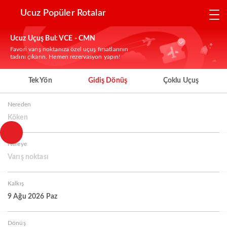
Ucuz Popüler Rotalar
Ucuz Uçuş Bul: VCE - CMN
Favori varış noktanıza özel uçuş fırsatlarının
tadını çıkarın. Hemen rezervasyon yapın!
Tek Yön
Gidiş Dönüş
Çoklu Uçuş
Nereden
Köken
Nereye
Varış noktası
Kalkış
9 Ağu 2026 Paz
Dönüş