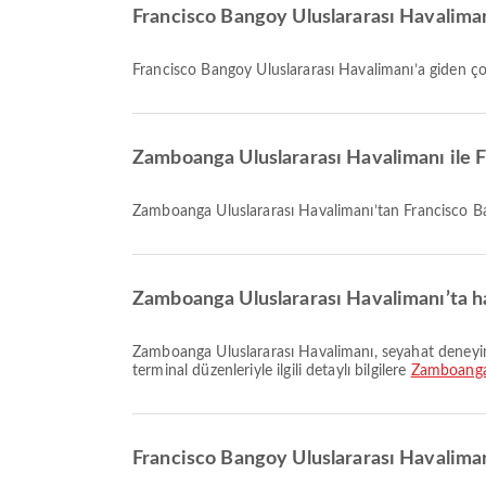
Francisco Bangoy Uluslararası Havalimanı 
Francisco Bangoy Uluslararası Havalimanı’a giden ç
Zamboanga Uluslararası Havalimanı ile 
Zamboanga Uluslararası Havalimanı’tan Francisco B
Zamboanga Uluslararası Havalimanı’ta ha
Zamboanga Uluslararası Havalimanı, seyahat deneyiminizi geliştirmek için Otopark Alanları, Banka Hizmetleri/ATM, Bekleme Alanı ve daha birçok hizmet sunuyor. Tesisler ve
terminal düzenleriyle ilgili detaylı bilgilere
Zamboanga 
Francisco Bangoy Uluslararası Havaliman