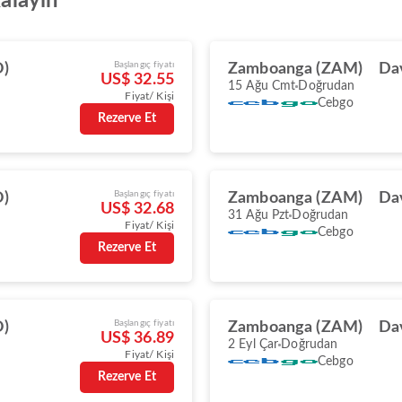
kalayın
Başlangıç fiyatı
O)
Zamboanga (ZAM)
Da
US$ 32.55
15 Ağu Cmt
Doğrudan
Fiyat/ Kişi
Cebgo
Rezerve Et
Başlangıç fiyatı
O)
Zamboanga (ZAM)
Da
US$ 32.68
31 Ağu Pzt
Doğrudan
Fiyat/ Kişi
Cebgo
Rezerve Et
Başlangıç fiyatı
O)
Zamboanga (ZAM)
Da
US$ 36.89
2 Eyl Çar
Doğrudan
Fiyat/ Kişi
Cebgo
Rezerve Et