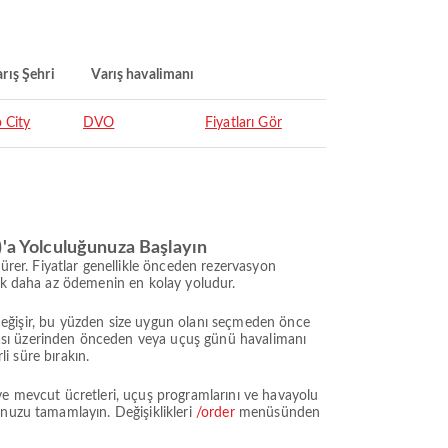
rış Şehri
Varış havalimanı
 City
DVO
Fiyatları Gör
'a Yolculuğunuza Başlayın
er. Fiyatlar genellikle önceden rezervasyon
mak daha az ödemenin en kolay yoludur.
e değişir, bu yüzden size uygun olanı seçmeden önce
ması üzerinden önceden veya uçuş günü havalimanı
li süre bırakın.
 mevcut ücretleri, uçuş programlarını ve havayolu
unuzu tamamlayın. Değişiklikleri
/order
menüsünden