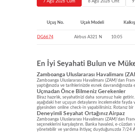
7 Ağu 2026 Cum
8 Ağu 2026 Cmt
9
Uçuş No.
Uçak Modeli
Kalkış
DG6674
Airbus A321 N
10:05
En İyi Seyahati Bulun ve Mük
Zamboanga Uluslararası Havalimanı (ZAM
Zamboanga Uluslararası Havalimanı (ZAM)'dan Franci
yaptığınızda ve tarihlerinizde esnek davrandığınızd
Uçmadan Önce Bilmeniz Gerekenler
Biraz hazırlık, seyahatinizi daha sorunsuz hale getir
aşağıdaki her uçuşun detaylarını incelemekte fayda
gişesinden online check-in yapabilirsiniz. Rotanız bir
Deneyimli Seyahat Ortağınız Airpaz
Zamboanga Uluslararası Havalimanı (ZAM)'dan Franc
seçeneklerini karşılaştırın. Banka havalesi, e-cüzda
yönetebilir ve yardıma ihtiyaç duyduğunuzda 7/24 Airp