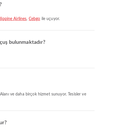
?
lippine Airlines
,
Cebgo
ile uçuyor.
uçuş bulunmaktadır?
ur?