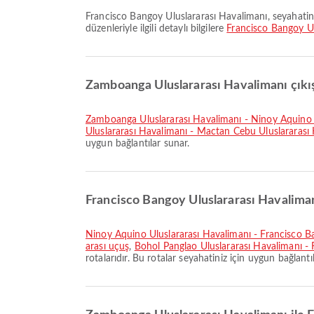
Francisco Bangoy Uluslararası Havalimanı, seyahatinizi daha konforlu hale getirmek için Araç Kiralama, Namaz Odası, Lounge ve birçok diğer imkân sunar. Tesisler ve terminal
düzenleriyle ilgili detaylı bilgilere
Francisco Bangoy Ul
Zamboanga Uluslararası Havalimanı çıkışl
Zamboanga Uluslararası Havalimanı - Ninoy Aquino 
Uluslararası Havalimanı - Mactan Cebu Uluslararası 
uygun bağlantılar sunar.
Francisco Bangoy Uluslararası Havalimanı
Ninoy Aquino Uluslararası Havalimanı - Francisco B
arası uçuş
,
Bohol Panglao Uluslararası Havalimanı - 
rotalarıdır. Bu rotalar seyahatiniz için uygun bağlantı