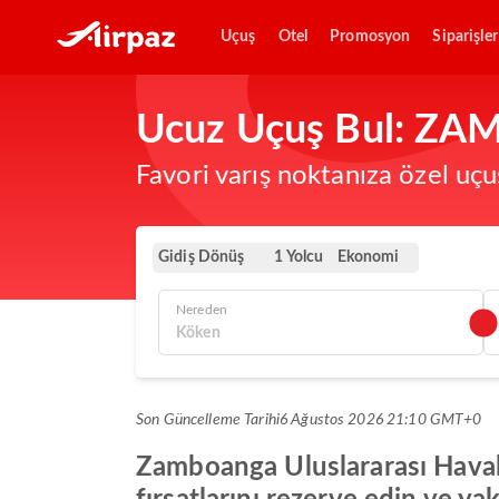
Uçuş
Otel
Promosyon
Siparişler
Ucuz Uçuş Bul: ZA
Favori varış noktanıza özel uçu
Gidiş Dönüş
Ekonomi
1 Yolcu
Nereden
Son Güncelleme Tarihi
6 Ağustos 2026 21:10 GMT+0
Zamboanga Uluslararası Havali