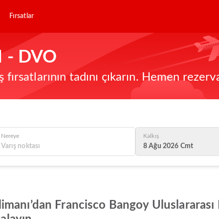
Fırsatlar
M - DVO
ş fırsatlarının tadını çıkarın. Hemen rezerv
Nereye
Kalkış
8 Ağu 2026 Cmt
manı’dan Francisco Bangoy Uluslararası H