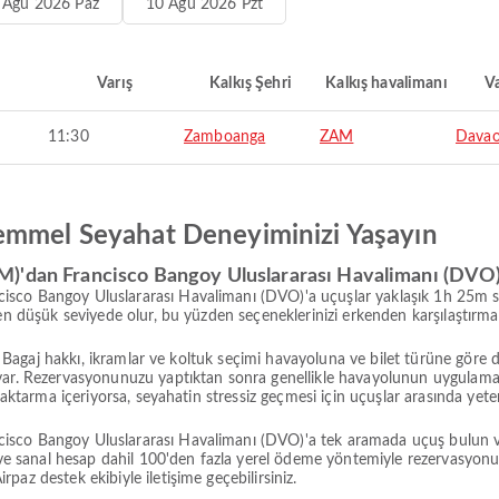
 Ağu 2026 Paz
10 Ağu 2026 Pzt
Varış
Kalkış Şehri
Kalkış havalimanı
Va
11:30
Zamboanga
ZAM
Davao
emmel Seyahat Deneyiminizi Yaşayın
)'dan Francisco Bangoy Uluslararası Havalimanı (DVO)
sco Bangoy Uluslararası Havalimanı (DVO)'a uçuşlar yaklaşık 1h 25m sür
a en düşük seviyede olur, bu yüzden seçeneklerinizi erkenden karşılaştır
ir. Bagaj hakkı, ikramlar ve koltuk seçimi havayoluna ve bilet türüne gör
 var. Rezervasyonunuzu yaptıktan sonra genellikle havayolunun uygula
 aktarma içeriyorsa, seyahatin stressiz geçmesi için uçuşlar arasında yeter
isco Bangoy Uluslararası Havalimanı (DVO)'a tek aramada uçuş bulun ve
n ve sanal hesap dahil 100'den fazla yerel ödeme yöntemiyle rezervasyon
az destek ekibiyle iletişime geçebilirsiniz.