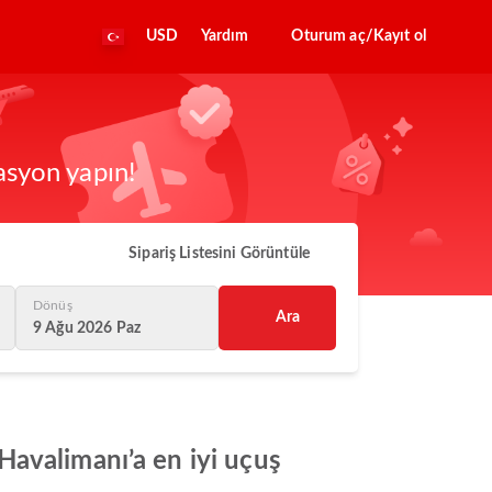
USD
Yardım
Oturum aç/Kayıt ol
asyon yapın!
Sipariş Listesini Görüntüle
Dönüş
Ara
9 Ağu 2026 Paz
avalimanı’a en iyi uçuş