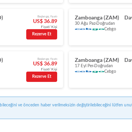
Başlangıç fiyatı
O)
Zamboanga (ZAM)
Da
US$ 36.89
30 Ağu Paz
Doğrudan
Fiyat/ Kişi
Cebgo
Rezerve Et
Başlangıç fiyatı
O)
Zamboanga (ZAM)
Da
US$ 36.89
17 Eyl Per
Doğrudan
Fiyat/ Kişi
Cebgo
Rezerve Et
bileceğini ve önceden haber verilmeksizin değiştirilebileceğini lütfen unu