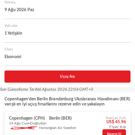
Dönüş
9 Ağu 2026 Paz
Yolcular
1 Yetişkin
Class
Ekonomi
Uçuş Ara
Son Güncelleme Tarihi
6 Ağustos 2026 22:06 GMT+0
Copenhagen’den Berlin Brandenburg Uluslararası Havalimanı (BER)
varışlı en iyi uçuş fırsatlarını rezerve edin ve yakalayın
Copenhagen (CPH)
Berlin (BER)
Başlangıç fiyatı
US$ 45.96
14 Ağu Cum
Doğrudan
Fiyat/ Kişi
Norwegian Air Sweden
Rezerve Et