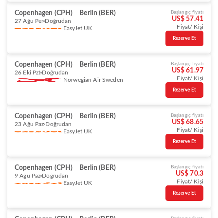
Copenhagen (CPH)
Berlin (BER)
Başlangıç fiyatı
US$ 57.41
27 Ağu Per
Doğrudan
Fiyat/ Kişi
EasyJet UK
Rezerve Et
Copenhagen (CPH)
Berlin (BER)
Başlangıç fiyatı
US$ 61.97
26 Eki Pzt
Doğrudan
Fiyat/ Kişi
Norwegian Air Sweden
Rezerve Et
Copenhagen (CPH)
Berlin (BER)
Başlangıç fiyatı
US$ 68.65
23 Ağu Paz
Doğrudan
Fiyat/ Kişi
EasyJet UK
Rezerve Et
Copenhagen (CPH)
Berlin (BER)
Başlangıç fiyatı
US$ 70.3
9 Ağu Paz
Doğrudan
Fiyat/ Kişi
EasyJet UK
Rezerve Et