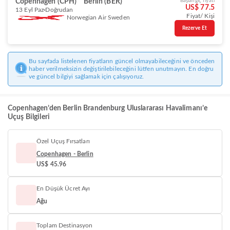
Copenhagen (CPH)
Berlin (BER)
Başlangıç fiyatı
US$ 77.5
13 Eyl Paz
Doğrudan
Fiyat/ Kişi
Norwegian Air Sweden
Rezerve Et
Bu sayfada listelenen fiyatların güncel olmayabileceğini ve önceden
haber verilmeksizin değiştirilebileceğini lütfen unutmayın. En doğru
ve güncel bilgiyi sağlamak için çalışıyoruz.
Copenhagen’den Berlin Brandenburg Uluslararası Havalimanı’e
Uçuş Bilgileri
Özel Uçuş Fırsatları
Copenhagen - Berlin
US$ 45.96
En Düşük Ücret Ayı
Ağu
Toplam Destinasyon