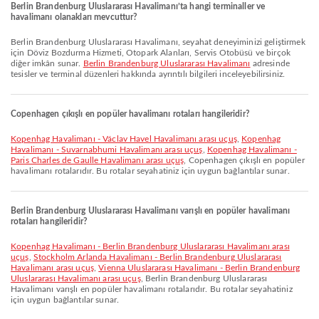
Berlin Brandenburg Uluslararası Havalimanı’ta hangi terminaller ve
havalimanı olanakları mevcuttur?
Berlin Brandenburg Uluslararası Havalimanı, seyahat deneyiminizi geliştirmek
için Döviz Bozdurma Hizmeti, Otopark Alanları, Servis Otobüsü ve birçok
diğer imkân sunar.
Berlin Brandenburg Uluslararası Havalimanı
adresinde
tesisler ve terminal düzenleri hakkında ayrıntılı bilgileri inceleyebilirsiniz.
Copenhagen çıkışlı en popüler havalimanı rotaları hangileridir?
Kopenhag Havalimanı - Václav Havel Havalimanı arası uçuş
,
Kopenhag
Havalimanı - Suvarnabhumi Havalimanı arası uçuş
,
Kopenhag Havalimanı -
Paris Charles de Gaulle Havalimanı arası uçuş
, Copenhagen çıkışlı en popüler
havalimanı rotalarıdır. Bu rotalar seyahatiniz için uygun bağlantılar sunar.
Berlin Brandenburg Uluslararası Havalimanı varışlı en popüler havalimanı
rotaları hangileridir?
Kopenhag Havalimanı - Berlin Brandenburg Uluslararası Havalimanı arası
uçuş
,
Stockholm Arlanda Havalimanı - Berlin Brandenburg Uluslararası
Havalimanı arası uçuş
,
Vienna Uluslararası Havalimanı - Berlin Brandenburg
Uluslararası Havalimanı arası uçuş
, Berlin Brandenburg Uluslararası
Havalimanı varışlı en popüler havalimanı rotalarıdır. Bu rotalar seyahatiniz
için uygun bağlantılar sunar.