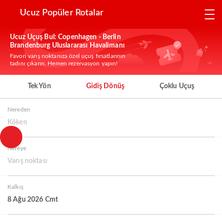
Ucuz Popüler Rotalar
Ucuz Uçuş Bul: Copenhagen - Berlin
Brandenburg Uluslararası Havalimanı
Favori varış noktanıza özel uçuş fırsatlarının
tadını çıkarın. Hemen rezervasyon yapın!
Tek Yön
Gidiş Dönüş
Çoklu Uçuş
Nereden
Köken
Nereye
Varış noktası
Kalkış
8 Ağu 2026 Cmt