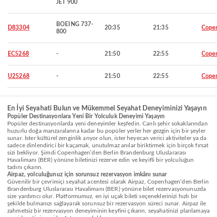
JET 900
BOEING 737-
D83304
20:35
21:35
Cope
800
EC5268
-
21:50
22:55
Cope
U25268
-
21:50
22:55
Cope
En İyi Seyahati Bulun ve Mükemmel Seyahat Deneyiminizi Yaşayın
Popüler Destinasyonlara Yeni Bir Yolculuk Deneyimi Yaşayın
Popüler destinasyonlarda yeni deneyimler keşfedin. Canlı şehir sokaklarından
huzurlu doğa manzaralarına kadar bu popüler yerler her gezgin için bir şeyler
sunar. İster kültürel zenginlik arıyor olun, ister heyecan verici aktiviteler ya da
sadece dinlendirici bir kaçamak, unutulmaz anılar biriktirmek için birçok fırsat
sizi bekliyor. Şimdi Copenhagen’den Berlin Brandenburg Uluslararası
Havalimanı (BER) yönüne biletinizi rezerve edin ve keyifli bir yolculuğun
tadını çıkarın.
Airpaz, yolculuğunuz için sorunsuz rezervasyon imkânı sunar
Güvenilir bir çevrimiçi seyahat acentesi olarak Airpaz, Copenhagen’den Berlin
Brandenburg Uluslararası Havalimanı (BER) yönüne bilet rezervasyonunuzda
size yardımcı olur. Platformumuz, en iyi uçak bileti seçeneklerinizi hızlı bir
şekilde bulmanızı sağlayarak sorunsuz bir rezervasyon süreci sunar. Airpaz ile
zahmetsiz bir rezervasyon deneyiminin keyfini çıkarın, seyahatinizi planlamaya