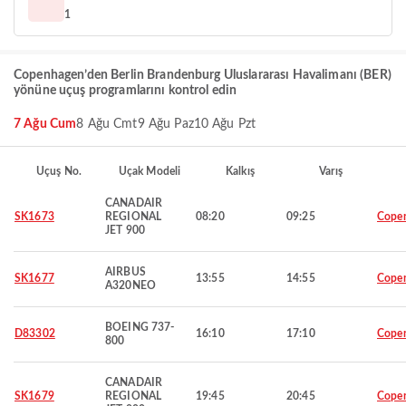
1
Copenhagen’den Berlin Brandenburg Uluslararası Havalimanı (BER)
yönüne uçuş programlarını kontrol edin
7 Ağu Cum
8 Ağu Cmt
9 Ağu Paz
10 Ağu Pzt
Uçuş No.
Uçak Modeli
Kalkış
Varış
CANADAIR
SK1673
REGIONAL
08:20
09:25
Cope
JET 900
AIRBUS
SK1677
13:55
14:55
Cope
A320NEO
BOEING 737-
D83302
16:10
17:10
Cope
800
CANADAIR
SK1679
REGIONAL
19:45
20:45
Cope