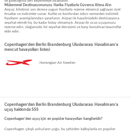
ve gideceğiniz yeri keşfetmeye odaklanın.
Mükemmel Destinasyonunuzu Harika Fiyatlarla Güvence Altına Alın
Airpaz, biletinizi son derece uygun fiyatlarla rezerve etmenizi sağlayan özel
fırsatlar ve indirimler sunar. Kalite ve konfordan ödün vermeden indirimli
fiyatların avantajlarından yararlanın. Airpaz ile hayalinizdeki destinasyona
seyahat etmek hiç bu kadar kolay olmamıştı. Airpaz ile ucuz uçuşunuzu
rezerve edin, olağanüstü bir seyahat deneyimi ve karşı konulmaz tasarruflar
elde edin.
Copenhagen’den Berlin Brandenburg Uluslararası Havalimanı’a
mevcut havayolları listesi
Norwegian Air Sweden
Copenhagen’den Berlin Brandenburg Uluslararası Havalimanı’a
uçuş hakkında SSS
Copenhagen’den uçuş için en popüler havayolları hangileridir?
Copenhagen çıkışlı yolcuların çoğu, bu şehirden kalkışlarda en popüler