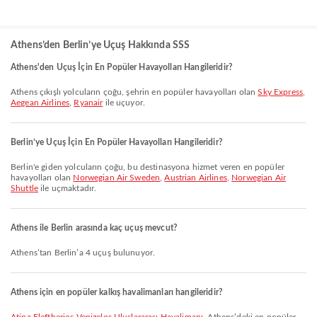
Athens’den Berlin’ye Uçuş Hakkında SSS
Athens'den Uçuş İçin En Popüler Havayolları Hangileridir?
Athens çıkışlı yolcuların çoğu, şehrin en popüler havayolları olan
Sky Express
,
Aegean Airlines
,
Ryanair
ile uçuyor.
Berlin’ye Uçuş İçin En Popüler Havayolları Hangileridir?
Berlin'e giden yolcuların çoğu, bu destinasyona hizmet veren en popüler
havayolları olan
Norwegian Air Sweden
,
Austrian Airlines
,
Norwegian Air
Shuttle
ile uçmaktadır.
Athens ile Berlin arasında kaç uçuş mevcut?
Athens’tan Berlin’a 4 uçuş bulunuyor.
Athens için en popüler kalkış havalimanları hangileridir?