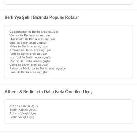
Berlin’ya Şehir Bazında Popüler Rotalar
Copenhagen ile Berlin arası uçuşlar
Vienna ile Berlin arası uçuşlar
Stockholm ile Berlin arası uçuşlar
Oslo ile Berlin arası uçuşlar
Milan ile Berlin arası uçuşlar
Amman ile Berlin arası uçuşlar
Paris ile Berlin arası uçuşlar
Istanbul ile Berlin arası uçuşlar
Madrid ile Berlin arası uçuşlar
Cairo ile Berlin arası uçuşlar
Palma de Mallorca ile Berlin arası uçuşlar
Baku ile Berlin arası uçuşlar
Athens & Berlin için Daha Fazla Önerilen Uçuş
Athens Kalkışlı Uçuş
Berlin Kalkışlı Uçuş
Athens Varışlı Uçuş
Berlin Varışlı Uçuş