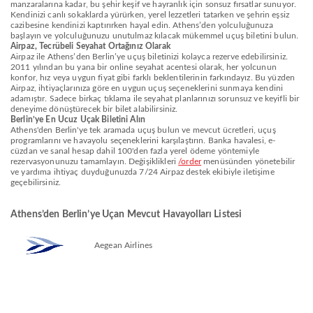
manzaralarına kadar, bu şehir keşif ve hayranlık için sonsuz fırsatlar sunuyor.
Kendinizi canlı sokaklarda yürürken, yerel lezzetleri tatarken ve şehrin eşsiz
cazibesine kendinizi kaptırırken hayal edin. Athens’den yolculuğunuza
başlayın ve yolculuğunuzu unutulmaz kılacak mükemmel uçuş biletini bulun.
Airpaz, Tecrübeli Seyahat Ortağınız Olarak
Airpaz ile Athens’den Berlin’ye uçuş biletinizi kolayca rezerve edebilirsiniz.
2011 yılından bu yana bir online seyahat acentesi olarak, her yolcunun
konfor, hız veya uygun fiyat gibi farklı beklentilerinin farkındayız. Bu yüzden
Airpaz, ihtiyaçlarınıza göre en uygun uçuş seçeneklerini sunmaya kendini
adamıştır. Sadece birkaç tıklama ile seyahat planlarınızı sorunsuz ve keyifli bir
deneyime dönüştürecek bir bilet alabilirsiniz.
Berlin’ye En Ucuz Uçak Biletini Alın
Athens'den Berlin'ye tek aramada uçuş bulun ve mevcut ücretleri, uçuş
programlarını ve havayolu seçeneklerini karşılaştırın. Banka havalesi, e-
cüzdan ve sanal hesap dahil 100'den fazla yerel ödeme yöntemiyle
rezervasyonunuzu tamamlayın. Değişiklikleri
/order
menüsünden yönetebilir
ve yardıma ihtiyaç duyduğunuzda 7/24 Airpaz destek ekibiyle iletişime
geçebilirsiniz.
Athens’den Berlin’ye Uçan Mevcut Havayolları Listesi
Aegean Airlines