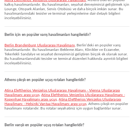
Atina Eleftherios Venizelos Uluslararası Havalimanı
, Athens’deki en popüler
kalkış havalimanlarıdır. Bu havalimanları, seyahat deneyiminizi geliştirmek için
Lounge, Otopark Alanları, Servis Otobüsü ve daha birçok imkân sunar. Bu
havalimanlarındaki tesisler ve terminal yerleşimlerine dair detaylı bilgileri
inceleyebilirsiniz.
Berlin için en popüler varış havalimanları hangileridir?
Berlin Brandenburg Uluslararası Havalimanı
, Berlin’deki en popüler varış
havalimanlarıdır. Bu havalimanları Bekleme Alanı, Klinikler ve Eczaneler,
Tekerlekli Sandalye ve seyahat deneyiminizi geliştiren birçok ek olanak sunar.
Bu havalimanlarındaki tesisler ve terminal düzenleri hakkında ayrıntılı bilgileri
inceleyebilirsiniz.
Athens çıkışlı en popüler uçuş rotaları hangileridir?
Atina Eleftherios Venizelos Uluslararası Havalimanı - Vienna Uluslararası
Havalimanı arası uçuş
,
Atina Eleftherios Venizelos Uluslararası Havalimanı -
Kopenhag Havalimanı arası uçuş
,
Atina Eleftherios Venizelos Uluslararası
Havalimanı - Helsinki Vantaa Havalimanı arası uçuş
, Athens çıkışlı en popüler
havalimanı rotalarıdır. Bu rotalar seyahatiniz için uygun bağlantılar sunar.
Berlin varışlı en popüler uçuş rotaları hangileridir?