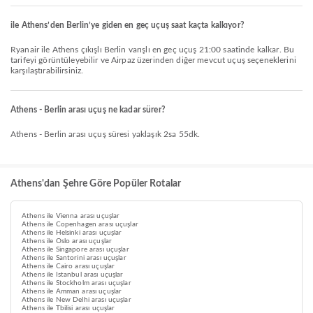
ile Athens’den Berlin’ye giden en geç uçuş saat kaçta kalkıyor?
Ryanair ile Athens çıkışlı Berlin varışlı en geç uçuş 21:00 saatinde kalkar. Bu
tarifeyi görüntüleyebilir ve Airpaz üzerinden diğer mevcut uçuş seçeneklerini
karşılaştırabilirsiniz.
Athens - Berlin arası uçuş ne kadar sürer?
Athens - Berlin arası uçuş süresi yaklaşık 2sa 55dk.
Athens'dan Şehre Göre Popüler Rotalar
Athens ile Vienna arası uçuşlar
Athens ile Copenhagen arası uçuşlar
Athens ile Helsinki arası uçuşlar
Athens ile Oslo arası uçuşlar
Athens ile Singapore arası uçuşlar
Athens ile Santorini arası uçuşlar
Athens ile Cairo arası uçuşlar
Athens ile Istanbul arası uçuşlar
Athens ile Stockholm arası uçuşlar
Athens ile Amman arası uçuşlar
Athens ile New Delhi arası uçuşlar
Athens ile Tbilisi arası uçuşlar