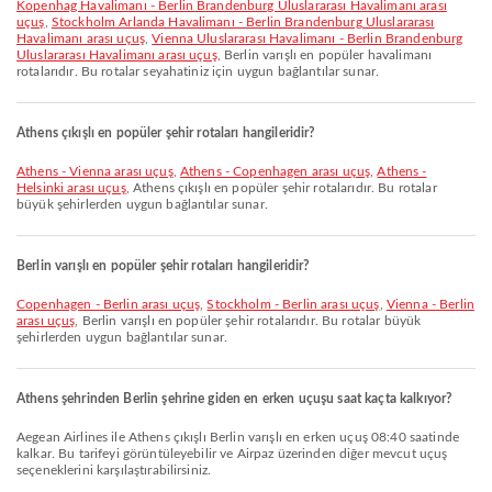
Kopenhag Havalimanı - Berlin Brandenburg Uluslararası Havalimanı arası
uçuş
,
Stockholm Arlanda Havalimanı - Berlin Brandenburg Uluslararası
Havalimanı arası uçuş
,
Vienna Uluslararası Havalimanı - Berlin Brandenburg
Uluslararası Havalimanı arası uçuş
, Berlin varışlı en popüler havalimanı
rotalarıdır. Bu rotalar seyahatiniz için uygun bağlantılar sunar.
Athens çıkışlı en popüler şehir rotaları hangileridir?
Athens - Vienna arası uçuş
,
Athens - Copenhagen arası uçuş
,
Athens -
Helsinki arası uçuş
, Athens çıkışlı en popüler şehir rotalarıdır. Bu rotalar
büyük şehirlerden uygun bağlantılar sunar.
Berlin varışlı en popüler şehir rotaları hangileridir?
Copenhagen - Berlin arası uçuş
,
Stockholm - Berlin arası uçuş
,
Vienna - Berlin
arası uçuş
, Berlin varışlı en popüler şehir rotalarıdır. Bu rotalar büyük
şehirlerden uygun bağlantılar sunar.
Athens şehrinden Berlin şehrine giden en erken uçuşu saat kaçta kalkıyor?
Aegean Airlines ile Athens çıkışlı Berlin varışlı en erken uçuş 08:40 saatinde
kalkar. Bu tarifeyi görüntüleyebilir ve Airpaz üzerinden diğer mevcut uçuş
seçeneklerini karşılaştırabilirsiniz.