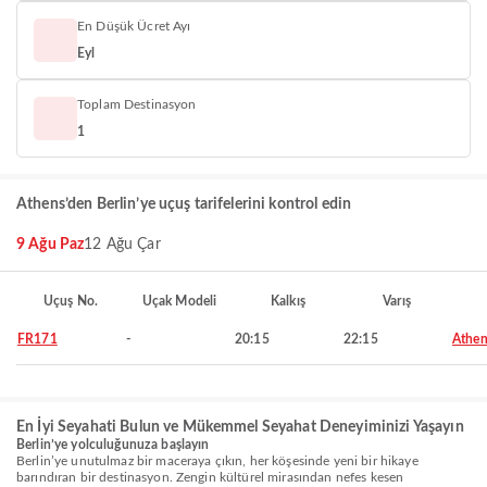
En Düşük Ücret Ayı
Eyl
Toplam Destinasyon
1
Athens’den Berlin’ye uçuş tarifelerini kontrol edin
9 Ağu Paz
12 Ağu Çar
Uçuş No.
Uçak Modeli
Kalkış
Varış
FR171
-
20:15
22:15
Athen
En İyi Seyahati Bulun ve Mükemmel Seyahat Deneyiminizi Yaşayın
Berlin’ye yolculuğunuza başlayın
Berlin’ye unutulmaz bir maceraya çıkın, her köşesinde yeni bir hikaye
barındıran bir destinasyon. Zengin kültürel mirasından nefes kesen