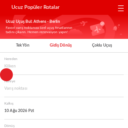
Ucuz Popüler Rotalar
Ucuz Uçuş Bul: Athens - Berlin
Favori varış noktanıza özel uçuş fırsatlarının
tadını çıkarın. Hemen rezervasyon yapın!
Tek Yön
Gidiş Dönüş
Çoklu Uçuş
Nereden
Köken
Nereye
Varış noktası
Kalkış
10 Ağu 2026 Pzt
Dönüş