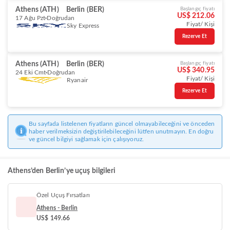
Athens (ATH)
Berlin (BER)
Başlangıç fiyatı
US$ 212.06
17 Ağu Pzt
Doğrudan
Fiyat/ Kişi
Sky Express
Rezerve Et
Athens (ATH)
Berlin (BER)
Başlangıç fiyatı
US$ 340.95
24 Eki Cmt
Doğrudan
Fiyat/ Kişi
Ryanair
Rezerve Et
Bu sayfada listelenen fiyatların güncel olmayabileceğini ve önceden
haber verilmeksizin değiştirilebileceğini lütfen unutmayın. En doğru
ve güncel bilgiyi sağlamak için çalışıyoruz.
Athens’den Berlin’ye uçuş bilgileri
Özel Uçuş Fırsatları
Athens - Berlin
US$ 149.66