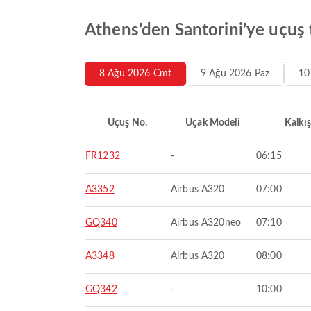
Athens’den Santorini’ye uçuş t
8 Ağu 2026 Cmt
9 Ağu 2026 Paz
10
Uçuş No.
Uçak Modeli
Kalkış
FR1232
-
06:15
A3352
Airbus A320
07:00
GQ340
Airbus A320neo
07:10
A3348
Airbus A320
08:00
GQ342
-
10:00