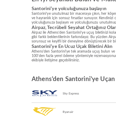
Santorini’ye yolculuğunuza başlayın
Santorini’ye unutulmaz bir maceraya çıkın, her köşes
ve hayranlık için sonsuz fırsatlar sunuyor. Kendinizi 
yolculuğunuza başlayın ve yolculuğunuzu unutulmaz
Airpaz, Tecrübeli Seyahat Ortağınız Ola
Airpaz ile Athens’den Santorini’ye uçuş biletinizi ko
gibi farklı beklentilerinin farkındayız. Bu yüzden Air
sorunsuz ve keyifli bir deneyime dönüştürecek bir bilet
Santorini’ye En Ucuz Uçak Biletini Alın
Athens'den Santorini'ye tek aramada uçuş bulun ve me
100'den fazla yerel ödeme yöntemiyle rezervasyonun
ekibiyle iletişime geçebilirsiniz.
Athens’den Santorini’ye Uçan 
Sky Express
Ryanair