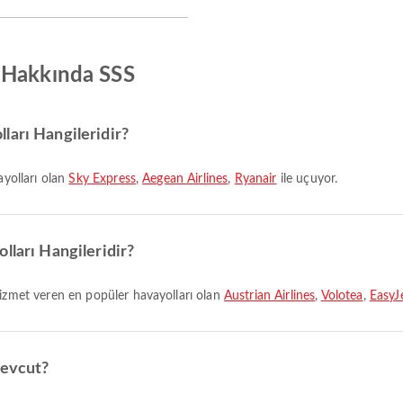
 Hakkında SSS
ları Hangileridir?
ayolları olan
Sky Express
,
Aegean Airlines
,
Ryanair
ile uçuyor.
lları Hangileridir?
hizmet veren en popüler havayolları olan
Austrian Airlines
,
Volotea
,
EasyJ
mevcut?