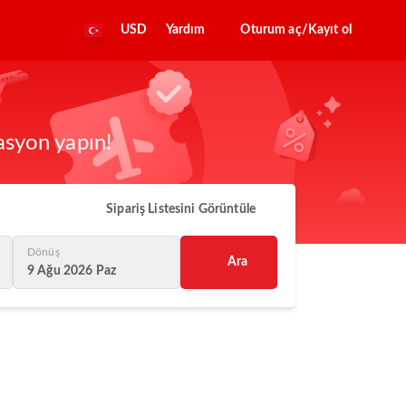
USD
Yardım
Oturum aç/Kayıt ol
asyon yapın!
Sipariş Listesini Görüntüle
Dönüş
Ara
9 Ağu 2026 Paz