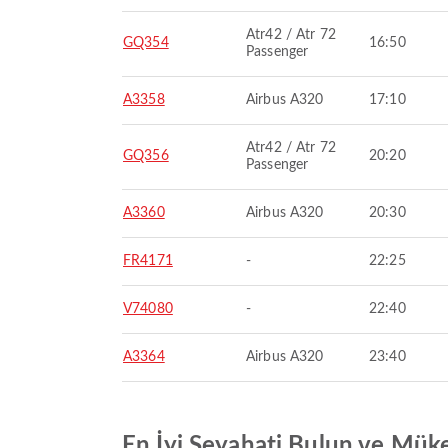
Atr42 / Atr 72
GQ354
16:50
Passenger
A3358
Airbus A320
17:10
Atr42 / Atr 72
GQ356
20:20
Passenger
A3360
Airbus A320
20:30
FR4171
-
22:25
V74080
-
22:40
A3364
Airbus A320
23:40
En İyi Seyahati Bulun ve Mük