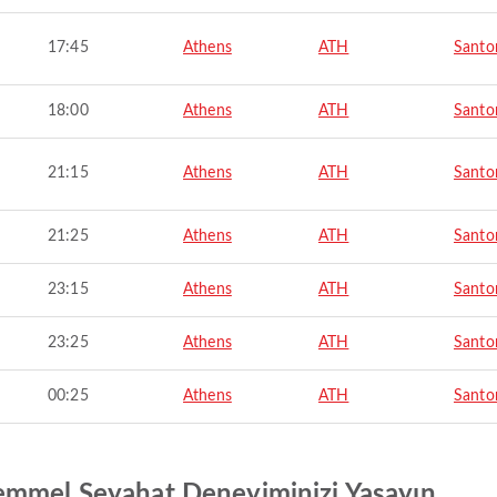
17:45
Athens
ATH
Santor
18:00
Athens
ATH
Santor
21:15
Athens
ATH
Santor
21:25
Athens
ATH
Santor
23:15
Athens
ATH
Santor
23:25
Athens
ATH
Santor
00:25
Athens
ATH
Santor
emmel Seyahat Deneyiminizi Yaşayın