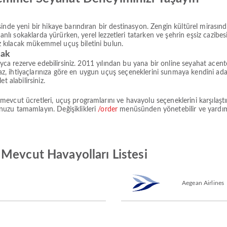
inde yeni bir hikaye barındıran bir destinasyon. Zengin kültürel mirasın
canlı sokaklarda yürürken, yerel lezzetleri tatarken ve şehrin eşsiz cazibe
 kılacak mükemmel uçuş biletini bulun.
rak
layca rezerve edebilirsiniz. 2011 yılından bu yana bir online seyahat acen
paz, ihtiyaçlarınıza göre en uygun uçuş seçeneklerini sunmaya kendini adam
 alabilirsiniz.
vcut ücretleri, uçuş programlarını ve havayolu seçeneklerini karşılaştı
uzu tamamlayın. Değişiklikleri
/order
menüsünden yönetebilir ve yardı
Mevcut Havayolları Listesi
Aegean Airlines