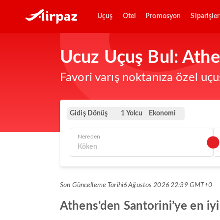
Uçuş
Otel
Promosyon
Siparişler
Ucuz Uçuş Bul: Athen
Favori varış noktanıza özel uçu
Gidiş Dönüş
Ekonomi
1 Yolcu
Nereden
Son Güncelleme Tarihi
6 Ağustos 2026 22:39 GMT+0
Athens’den Santorini’ye en iyi