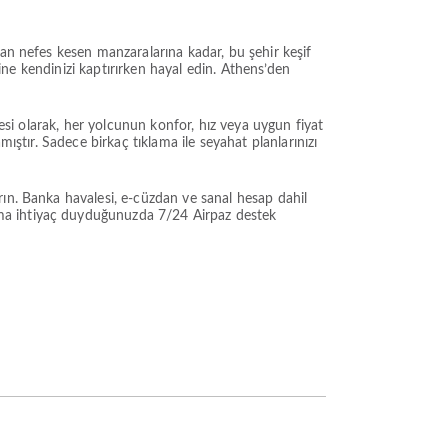
dan nefes kesen manzaralarına kadar, bu şehir keşif
sine kendinizi kaptırırken hayal edin. Athens’den
tesi olarak, her yolcunun konfor, hız veya uygun fiyat
ıştır. Sadece birkaç tıklama ile seyahat planlarınızı
rın. Banka havalesi, e-cüzdan ve sanal hesap dahil
ma ihtiyaç duyduğunuzda 7/24 Airpaz destek