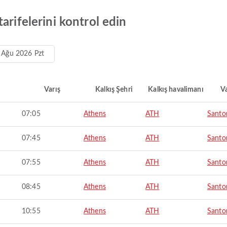
arifelerini kontrol edin
 Ağu 2026 Pzt
Varış
Kalkış Şehri
Kalkış havalimanı
Va
07:05
Athens
ATH
Santor
07:45
Athens
ATH
Santor
07:55
Athens
ATH
Santor
08:45
Athens
ATH
Santor
10:55
Athens
ATH
Santor