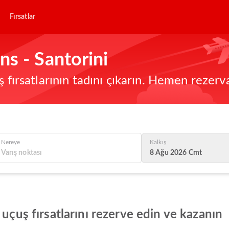
Fırsatlar
s - Santorini
ş fırsatlarının tadını çıkarın. Hemen rezerv
Nereye
Kalkış
8 Ağu 2026 Cmt
 uçuş fırsatlarını rezerve edin ve kazanın