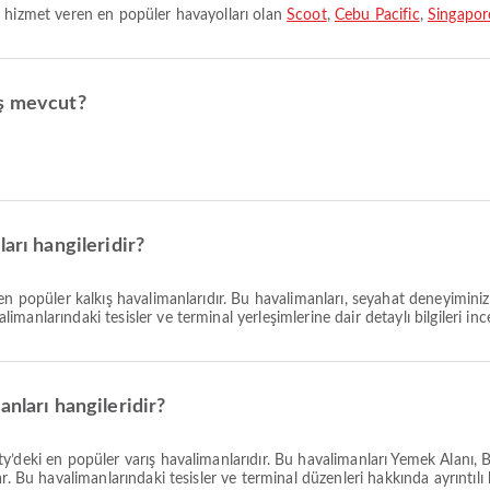
a hizmet veren en popüler havayolları olan
Scoot
,
Cebu Pacific
,
Singapore
uş mevcut?
arı hangileridir?
en popüler kalkış havalimanlarıdır. Bu havalimanları, seyahat deneyiminiz
nlarındaki tesisler ve terminal yerleşimlerine dair detaylı bilgileri incel
anları hangileridir?
ty’deki en popüler varış havalimanlarıdır. Bu havalimanları Yemek Alan
 Bu havalimanlarındaki tesisler ve terminal düzenleri hakkında ayrıntılı bil