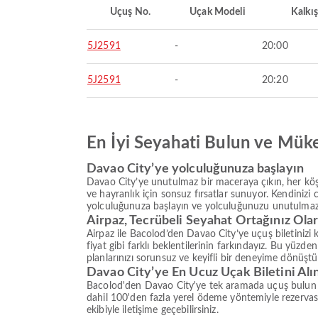
Uçuş No.
Uçak Modeli
Kalkış
5J2591
-
20:00
5J2591
-
20:20
En İyi Seyahati Bulun ve Mük
Davao City’ye yolculuğunuza başlayın
Davao City’ye unutulmaz bir maceraya çıkın, her köşe
ve hayranlık için sonsuz fırsatlar sunuyor. Kendinizi 
yolculuğunuza başlayın ve yolculuğunuzu unutulmaz
Airpaz, Tecrübeli Seyahat Ortağınız Ola
Airpaz ile Bacolod’den Davao City’ye uçuş biletinizi 
fiyat gibi farklı beklentilerinin farkındayız. Bu yüz
planlarınızı sorunsuz ve keyifli bir deneyime dönüştüre
Davao City’ye En Ucuz Uçak Biletini Alı
Bacolod'den Davao City'ye tek aramada uçuş bulun ve
dahil 100'den fazla yerel ödeme yöntemiyle rezerva
ekibiyle iletişime geçebilirsiniz.