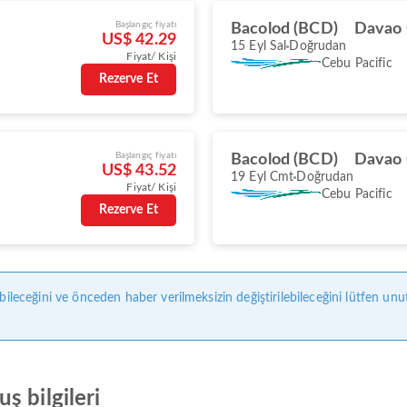
Başlangıç fiyatı
Bacolod (BCD)
Davao 
US$ 42.29
15 Eyl Sal
Doğrudan
Fiyat/ Kişi
Cebu Pacific
Rezerve Et
Başlangıç fiyatı
Bacolod (BCD)
Davao 
US$ 43.52
19 Eyl Cmt
Doğrudan
Fiyat/ Kişi
Cebu Pacific
Rezerve Et
bileceğini ve önceden haber verilmeksizin değiştirilebileceğini lütfen unu
ş bilgileri