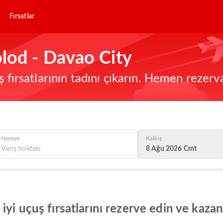
Fırsatlar
lod - Davao City
ş fırsatlarının tadını çıkarın. Hemen rezerv
Nereye
Kalkış
8 Ağu 2026 Cmt
yi uçuş fırsatlarını rezerve edin ve kazan