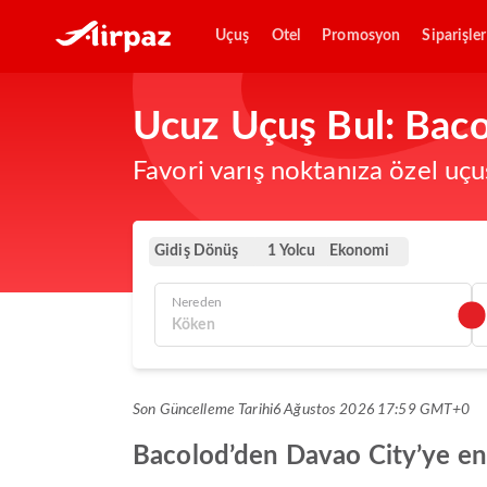
Uçuş
Otel
Promosyon
Siparişler
Ucuz Uçuş Bul: Baco
Favori varış noktanıza özel uçu
Gidiş Dönüş
Ekonomi
1 Yolcu
Nereden
Son Güncelleme Tarihi
6 Ağustos 2026 17:59 GMT+0
Bacolod’den Davao City’ye en i