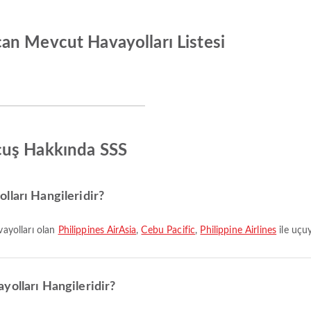
an Mevcut Havayolları Listesi
çuş Hakkında SSS
lları Hangileridir?
vayolları olan
Philippines AirAsia
,
Cebu Pacific
,
Philippine Airlines
ile uçuy
yolları Hangileridir?