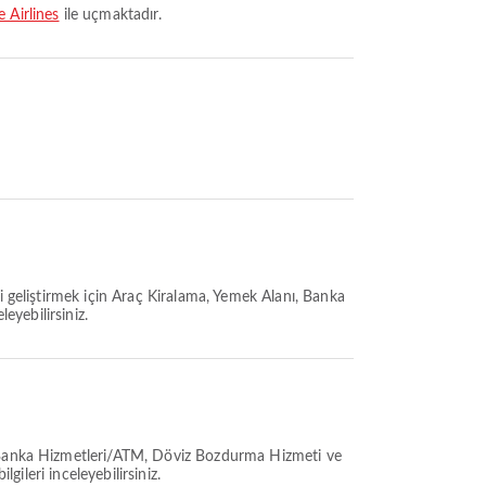
 Airlines
ile uçmaktadır.
i geliştirmek için Araç Kiralama, Yemek Alanı, Banka
eyebilirsiniz.
ı, Banka Hizmetleri/ATM, Döviz Bozdurma Hizmeti ve
gileri inceleyebilirsiniz.