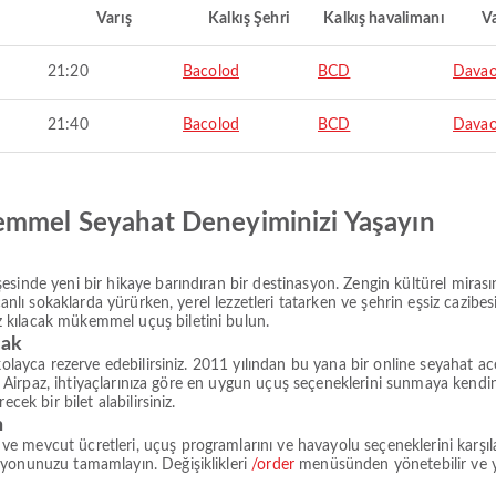
Varış
Kalkış Şehri
Kalkış havalimanı
Va
21:20
Bacolod
BCD
Davao
21:40
Bacolod
BCD
Davao
emmel Seyahat Deneyiminizi Yaşayın
sinde yeni bir hikaye barındıran bir destinasyon. Zengin kültürel miras
canlı sokaklarda yürürken, yerel lezzetleri tatarken ve şehrin eşsiz cazibe
 kılacak mükemmel uçuş biletini bulun.
rak
kolayca rezerve edebilirsiniz. 2011 yılından bu yana bir online seyahat a
den Airpaz, ihtiyaçlarınıza göre en uygun uçuş seçeneklerini sunmaya kendi
cek bir bilet alabilirsiniz.
n
 mevcut ücretleri, uçuş programlarını ve havayolu seçeneklerini karşıla
syonunuzu tamamlayın. Değişiklikleri
/order
menüsünden yönetebilir ve 