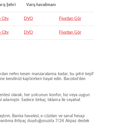
rış Şehri
Varış havalimanı
 City
DVO
Fiyatları Gör
 City
DVO
Fiyatları Gör
ından nefes kesen manzaralarına kadar, bu şehir keşif
sine kendinizi kaptırırken hayal edin. Bacolod’den
centesi olarak, her yolcunun konfor, hız veya uygun
ni adamıştır. Sadece birkaç tıklama ile seyahat
ştırın. Banka havalesi, e-cüzdan ve sanal hesap
yardıma ihtiyaç duyduğunuzda 7/24 Airpaz destek