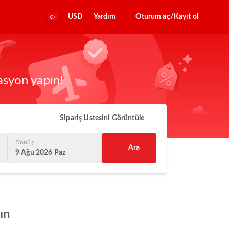
USD
Yardım
Oturum aç/Kayıt ol
asyon yapın!
Sipariş Listesini Görüntüle
Dönüş
Ara
9 Ağu 2026 Paz
ın