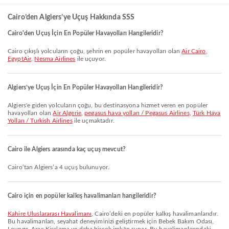
Cairo’den Algiers’ye Uçuş Hakkında SSS
Cairo'den Uçuş İçin En Popüler Havayolları Hangileridir?
Cairo çıkışlı yolcuların çoğu, şehrin en popüler havayolları olan
Air Cairo
,
EgyptAir
,
Nesma Airlines
ile uçuyor.
Algiers’ye Uçuş İçin En Popüler Havayolları Hangileridir?
Algiers'e giden yolcuların çoğu, bu destinasyona hizmet veren en popüler
havayolları olan
Air Algerie
,
pegasus hava yolları / Pegasus Airlines
,
Türk Hava
Yolları / Turkish Airlines
ile uçmaktadır.
Cairo ile Algiers arasında kaç uçuş mevcut?
Cairo’tan Algiers’a 4 uçuş bulunuyor.
Cairo için en popüler kalkış havalimanları hangileridir?
Kahire Uluslararası Havalimanı
, Cairo’deki en popüler kalkış havalimanlarıdır.
Bu havalimanları, seyahat deneyiminizi geliştirmek için Bebek Bakım Odası,