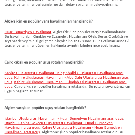
Lounge, Araç Kiralama ve daha birçok imkân sunar. Bu havalimanlarındaki
tesisler ve terminal yerleşimlerine dair detaylı bilgileri inceleyebilirsiniz.
Algiers için en popüler varış havalimanları hangileridir?
Huari Bumedyen Havalimanı
, Algiers’deki en popüler varış havalimanlarıdır.
Bu havalimanları Klinikler ve Eczaneler, Havalimanı Oteli, Servis Otobüsü ve
seyahat deneyiminizi geliştiren birçok ek olanak sunar. Bu havalimanlarındaki
tesisler ve terminal düzenleri hakkında ayrıntılı bilgileri inceleyebilirsiniz.
Cairo çıkışlı en popüler uçuş rotaları hangileridir?
Kahire Uluslararası Havalimanı - King Khalid Uluslararası Havalimanı arası
uçuş
,
Kahire Uluslararası Havalimanı - Abu Dabi Uluslararası Havalimanı arası
uçuş
,
Kahire Uluslararası Havalimanı - Sharjah Uluslararası Havalimanı arası
uçuş
, Cairo çıkışlı en popüler havalimanı rotalarıdır. Bu rotalar seyahatiniz için
uygun bağlantılar sunar.
Algiers varışlı en popüler uçuş rotaları hangileridir?
İstanbul Uluslararası Havalimanı - Huari Bumedyen Havalimanı arası uçuş
,
İstanbul Sabiha Gökçen Uluslararası Havalimanı - Huari Bumedyen
Havalimanı arası uçuş
,
Kahire Uluslararası Havalimanı - Huari Bumedyen
Havalimanı arası uçuş
, Algiers varışlı en popüler havalimanı rotalarıdır. Bu