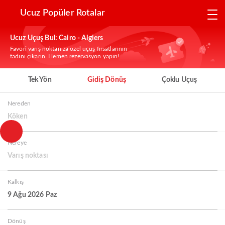
Ucuz Popüler Rotalar
Ucuz Uçuş Bul: Cairo - Algiers
Favori varış noktanıza özel uçuş fırsatlarının
tadını çıkarın. Hemen rezervasyon yapın!
Tek Yön
Gidiş Dönüş
Çoklu Uçuş
Nereden
Köken
Nereye
Varış noktası
Kalkış
9 Ağu 2026 Paz
Dönüş