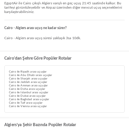
EgyptAir ile Cairo çıkışlı Algiers varışlı en geç uçuş 21:45 saatinde kalkar. Bu
tarifeyi görüntüleyebilir ve Airpaz üzerinden diğer mevcut uçuş seçeneklerini
karşılaştırabilirsiniz.
Cairo - Algiers arası uçuş ne kadar sürer?
Cairo - Algiers arası uçuş süresi yaklaşık 3sa 10dk.
Cairo'dan Şehre Göre Popüler Rotalar
Cairo ile Riyadh arası uçuşlar
Cairo ile Abu Dhabi arası uçuşlar
Cairo ile Sharjah arası uçuşlar
Cairo ile Jeddah arası uçuşlar
Cairo ile Amman arası uçuşlar
Cairo ile Doha arası uçuşlar
Cairo ile Istanbul arası uçuşlar
Cairo ile Dubai arası uçuşlar
Cairo ile Baghdad arası uçuşlar
Cairo ile Taif arası uçuşlar
Cairo ile Vienna arası uçuşlar
Algiers’ya Şehir Bazında Popüler Rotalar