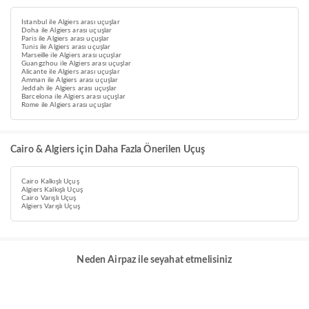
Istanbul ile Algiers arası uçuşlar
Doha ile Algiers arası uçuşlar
Paris ile Algiers arası uçuşlar
Tunis ile Algiers arası uçuşlar
Marseille ile Algiers arası uçuşlar
Guangzhou ile Algiers arası uçuşlar
Alicante ile Algiers arası uçuşlar
Amman ile Algiers arası uçuşlar
Jeddah ile Algiers arası uçuşlar
Barcelona ile Algiers arası uçuşlar
Rome ile Algiers arası uçuşlar
Cairo & Algiers için Daha Fazla Önerilen Uçuş
Cairo Kalkışlı Uçuş
Algiers Kalkışlı Uçuş
Cairo Varışlı Uçuş
Algiers Varışlı Uçuş
Neden Airpaz ile seyahat etmelisiniz