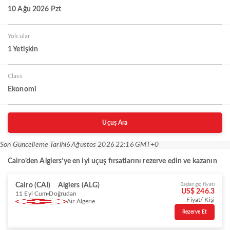
10 Ağu 2026 Pzt
Yolcular
1 Yetişkin
Class
Ekonomi
Uçuş Ara
Son Güncelleme Tarihi
6 Ağustos 2026 22:16 GMT+0
Cairo’den Algiers’ye en iyi uçuş fırsatlarını rezerve edin ve kazanın
Cairo (CAI)
Algiers (ALG)
Başlangıç fiyatı
US$ 246.3
11 Eyl Cum
Doğrudan
Fiyat/ Kişi
Air Algerie
Rezerve Et