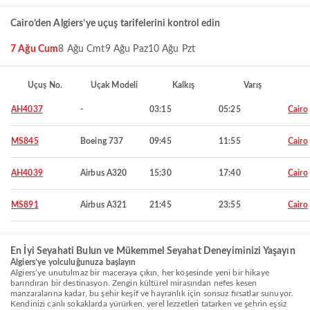
Cairo’den Algiers’ye uçuş tarifelerini kontrol edin
7 Ağu Cum
8 Ağu Cmt
9 Ağu Paz
10 Ağu Pzt
Uçuş No.
Uçak Modeli
Kalkış
Varış
AH4037
-
03:15
05:25
Cairo
MS845
Boeing 737
09:45
11:55
Cairo
AH4039
Airbus A320
15:30
17:40
Cairo
MS891
Airbus A321
21:45
23:55
Cairo
En İyi Seyahati Bulun ve Mükemmel Seyahat Deneyiminizi Yaşayın
Algiers’ye yolculuğunuza başlayın
Algiers’ye unutulmaz bir maceraya çıkın, her köşesinde yeni bir hikaye
barındıran bir destinasyon. Zengin kültürel mirasından nefes kesen
manzaralarına kadar, bu şehir keşif ve hayranlık için sonsuz fırsatlar sunuyor.
Kendinizi canlı sokaklarda yürürken, yerel lezzetleri tatarken ve şehrin eşsiz