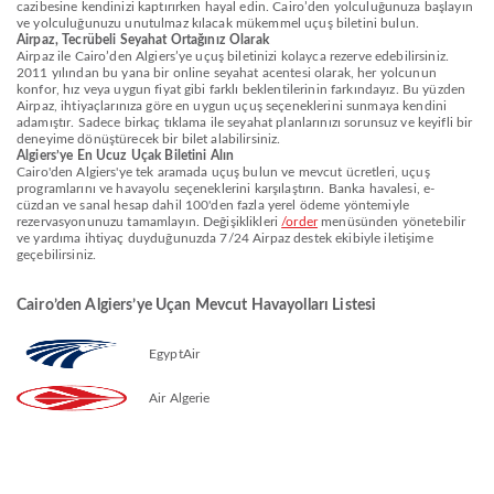
cazibesine kendinizi kaptırırken hayal edin. Cairo’den yolculuğunuza başlayın
ve yolculuğunuzu unutulmaz kılacak mükemmel uçuş biletini bulun.
Airpaz, Tecrübeli Seyahat Ortağınız Olarak
Airpaz ile Cairo’den Algiers’ye uçuş biletinizi kolayca rezerve edebilirsiniz.
2011 yılından bu yana bir online seyahat acentesi olarak, her yolcunun
konfor, hız veya uygun fiyat gibi farklı beklentilerinin farkındayız. Bu yüzden
Airpaz, ihtiyaçlarınıza göre en uygun uçuş seçeneklerini sunmaya kendini
adamıştır. Sadece birkaç tıklama ile seyahat planlarınızı sorunsuz ve keyifli bir
deneyime dönüştürecek bir bilet alabilirsiniz.
Algiers’ye En Ucuz Uçak Biletini Alın
Cairo'den Algiers'ye tek aramada uçuş bulun ve mevcut ücretleri, uçuş
programlarını ve havayolu seçeneklerini karşılaştırın. Banka havalesi, e-
cüzdan ve sanal hesap dahil 100'den fazla yerel ödeme yöntemiyle
rezervasyonunuzu tamamlayın. Değişiklikleri
/order
menüsünden yönetebilir
ve yardıma ihtiyaç duyduğunuzda 7/24 Airpaz destek ekibiyle iletişime
geçebilirsiniz.
Cairo’den Algiers’ye Uçan Mevcut Havayolları Listesi
EgyptAir
Air Algerie