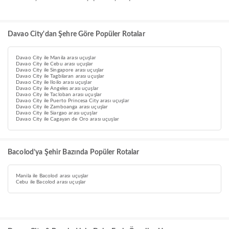
Davao City'dan Şehre Göre Popüler Rotalar
Davao City ile Manila arası uçuşlar
Davao City ile Cebu arası uçuşlar
Davao City ile Singapore arası uçuşlar
Davao City ile Tagbilaran arası uçuşlar
Davao City ile Iloilo arası uçuşlar
Davao City ile Angeles arası uçuşlar
Davao City ile Tacloban arası uçuşlar
Davao City ile Puerto Princesa City arası uçuşlar
Davao City ile Zamboanga arası uçuşlar
Davao City ile Siargao arası uçuşlar
Davao City ile Cagayan de Oro arası uçuşlar
Bacolod’ya Şehir Bazında Popüler Rotalar
Manila ile Bacolod arası uçuşlar
Cebu ile Bacolod arası uçuşlar