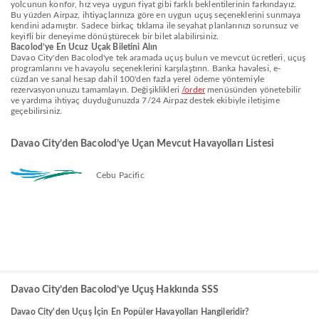
yolcunun konfor, hız veya uygun fiyat gibi farklı beklentilerinin farkındayız.
Bu yüzden Airpaz, ihtiyaçlarınıza göre en uygun uçuş seçeneklerini sunmaya
kendini adamıştır. Sadece birkaç tıklama ile seyahat planlarınızı sorunsuz ve
keyifli bir deneyime dönüştürecek bir bilet alabilirsiniz.
Bacolod’ye En Ucuz Uçak Biletini Alın
Davao City'den Bacolod'ye tek aramada uçuş bulun ve mevcut ücretleri, uçuş
programlarını ve havayolu seçeneklerini karşılaştırın. Banka havalesi, e-
cüzdan ve sanal hesap dahil 100'den fazla yerel ödeme yöntemiyle
rezervasyonunuzu tamamlayın. Değişiklikleri
/order
menüsünden yönetebilir
ve yardıma ihtiyaç duyduğunuzda 7/24 Airpaz destek ekibiyle iletişime
geçebilirsiniz.
Davao City’den Bacolod’ye Uçan Mevcut Havayolları Listesi
Cebu Pacific
Davao City’den Bacolod’ye Uçuş Hakkında SSS
Davao City'den Uçuş İçin En Popüler Havayolları Hangileridir?