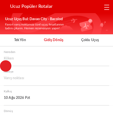
Ucuz Popüler Rotalar
Ucuz Uçuş Bul: Davao City - Bacolod
Favori varış noktanıza özel uçuş fırsatlarının
tadını çıkarın. Hemen rezervasyon yapın!
Tek Yön
Gidiş Dönüş
Çoklu Uçuş
Nereden
Köken
Nereye
Varış noktası
Kalkış
10 Ağu 2026 Pzt
Dönüş