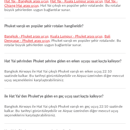
Hat Yai - Bangkok arası uçuş
,
Hat Yai - Kuala Lumpur arası uçuş
,
Hat Yai -
Chiang Mai arası uçuş
, Hat Yai çıkışlı en popüler şehir rotalarıdır. Bu rotalar
büyük şehirlerden uygun bağlantılar sunar.
Phuket varışlı en popüler şehir rotaları hangileridir?
Bangkok - Phuket arası uçuş
,
Kuala Lumpur - Phuket arası uçuş
,
Bali
Denpasar - Phuket arası uçuş
, Phuket varışlı en popüler şehir rotalarıdır. Bu
rotalar büyük şehirlerden uygun bağlantılar sunar.
Hat Yai şehrinden Phuket şehrine giden en erken uçuşu saat kaçta kalkıyor?
Bangkok Airways ile Hat Yai çıkışlı Phuket varışlı en erken uçuş 22:10
saatinde kalkar. Bu tarifeyi görüntüleyebilir ve Airpaz üzerinden diğer mevcut
uçuş seçeneklerini karşılaştırabilirsiniz.
ile Hat Yai’den Phuket’ye giden en geç uçuş saat kaçta kalkıyor?
Bangkok Airways ile Hat Yai çıkışlı Phuket varışlı en geç uçuş 22:10 saatinde
kalkar. Bu tarifeyi görüntüleyebilir ve Airpaz üzerinden diğer mevcut uçuş
seçeneklerini karşılaştırabilirsiniz.