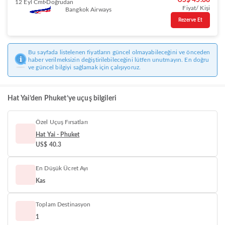
US$ 45.88
12 Eyl Cmt
Doğrudan
Fiyat/ Kişi
Bangkok Airways
Rezerve Et
Bu sayfada listelenen fiyatların güncel olmayabileceğini ve önceden
haber verilmeksizin değiştirilebileceğini lütfen unutmayın. En doğru
ve güncel bilgiyi sağlamak için çalışıyoruz.
Hat Yai’den Phuket’ye uçuş bilgileri
Özel Uçuş Fırsatları
Hat Yai - Phuket
US$ 40.3
En Düşük Ücret Ayı
Kas
Toplam Destinasyon
1