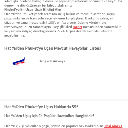
adamıştır. Sadece birkaç tıklama ile seyahat planlarınızı sorunsuz ve keyifli bir
deneyime dönüştürecek bir bilet alabilirsiniz.
Phuket’ye En Ucuz Uçak Biletini Alın
Hat Yai'den Phuket'ye tek aramada uçuş bulun ve mevcut ücretleri, uçuş
programlarını ve havayolu seçeneklerini karşılaştırın. Banka havalesi, e-
cüzdan ve sanal hesap dahil 100'den fazla yerel ödeme yöntemiyle
rezervasyonunuzu tamamlayın. Değişiklikleri
/order
menüsünden yönetebilir
ve yardıma ihtiyaç duyduğunuzda 7/24 Airpaz destek ekibiyle iletişime
geçebilirsiniz.
Hat Yai’den Phuket’ye Uçan Mevcut Havayolları Listesi
Bangkok Airways
Hat Yai’den Phuket’ye Uçuş Hakkında SSS
Hat Yai'den Uçuş İçin En Popüler Havayolları Hangileridir?
Hat Yai çıkışlı yolcuların çoğu, şehrin en popüler havayolları olan
Thai AirAsia
,