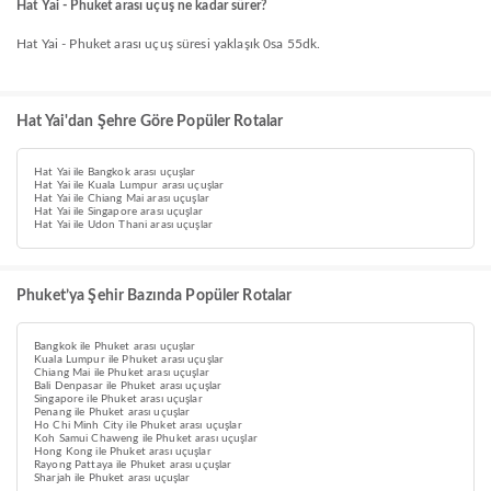
Hat Yai - Phuket arası uçuş ne kadar sürer?
Hat Yai - Phuket arası uçuş süresi yaklaşık 0sa 55dk.
Hat Yai'dan Şehre Göre Popüler Rotalar
Hat Yai ile Bangkok arası uçuşlar
Hat Yai ile Kuala Lumpur arası uçuşlar
Hat Yai ile Chiang Mai arası uçuşlar
Hat Yai ile Singapore arası uçuşlar
Hat Yai ile Udon Thani arası uçuşlar
Phuket’ya Şehir Bazında Popüler Rotalar
Bangkok ile Phuket arası uçuşlar
Kuala Lumpur ile Phuket arası uçuşlar
Chiang Mai ile Phuket arası uçuşlar
Bali Denpasar ile Phuket arası uçuşlar
Singapore ile Phuket arası uçuşlar
Penang ile Phuket arası uçuşlar
Ho Chi Minh City ile Phuket arası uçuşlar
Koh Samui Chaweng ile Phuket arası uçuşlar
Hong Kong ile Phuket arası uçuşlar
Rayong Pattaya ile Phuket arası uçuşlar
Sharjah ile Phuket arası uçuşlar