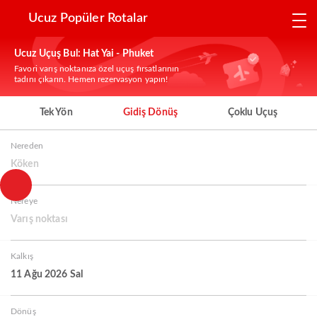
Ucuz Popüler Rotalar
Ucuz Uçuş Bul: Hat Yai - Phuket
Favori varış noktanıza özel uçuş fırsatlarının
tadını çıkarın. Hemen rezervasyon yapın!
Tek Yön
Gidiş Dönüş
Çoklu Uçuş
Nereden
Köken
Nereye
Varış noktası
Kalkış
11 Ağu 2026 Sal
Dönüş