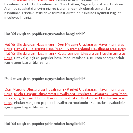
havalimanlarıdır. Bu havalimanları Yemek Alanı, Sigara İçme Alanı, Bekleme
Alanı ve seyahat deneyiminizi geliştiren birçok ek olanak sunar. Bu
havalimanlarındaki tesisler ve terminal düzenleri hakkında ayrıntılı bilgileri
inceleyebilirsiniz.
Hat Yai çıkışlı en popüler uçuş rotaları hangileridir?
Hat Yai Uluslararası Havalimanı - Don Mueang Uluslararası Havalimanı arası
uçuş
,
Hat Yai Uluslararası Havalimanı - Suvarnabhumi Havalimanı arası uçuş
,
Hat Yai Uluslararası Havalimanı - Kuala Lumpur Uluslararası Havalimanı arası
uçuş
, Hat Yai çıkışlı en popüler havalimanı rotalarıdır. Bu rotalar seyahatiniz
için uygun bağlantılar sunar.
Phuket varışlı en popüler uçuş rotaları hangileridir?
Don Mueang Uluslararası Havalimanı - Phuket Uluslararası Havalimanı arası
uçuş
,
Kuala Lumpur Uluslararası Havalimanı - Phuket Uluslararası Havalimanı
arası uçuş
,
Suvarnabhumi Havalimanı - Phuket Uluslararası Havalimanı arası
uçuş
, Phuket varışlı en popüler havalimanı rotalarıdır. Bu rotalar seyahatiniz
için uygun bağlantılar sunar.
Hat Yai çıkışlı en popüler şehir rotaları hangileridir?