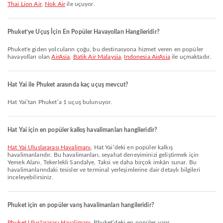
Thai Lion Air
,
Nok Air
ile uçuyor.
Phuket’ye Uçuş İçin En Popüler Havayolları Hangileridir?
Phuket'e giden yolcuların çoğu, bu destinasyona hizmet veren en popüler
havayolları olan
AirAsia
,
Batik Air Malaysia
,
Indonesia AirAsia
ile uçmaktadır.
Hat Yai ile Phuket arasında kaç uçuş mevcut?
Hat Yai’tan Phuket’a 1 uçuş bulunuyor.
Hat Yai için en popüler kalkış havalimanları hangileridir?
Hat Yai Uluslararası Havalimanı
, Hat Yai’deki en popüler kalkış
havalimanlarıdır. Bu havalimanları, seyahat deneyiminizi geliştirmek için
Yemek Alanı, Tekerlekli Sandalye, Taksi ve daha birçok imkân sunar. Bu
havalimanlarındaki tesisler ve terminal yerleşimlerine dair detaylı bilgileri
inceleyebilirsiniz.
Phuket için en popüler varış havalimanları hangileridir?
Phuket Uluslararası Havalimanı
, Phuket’deki en popüler varış