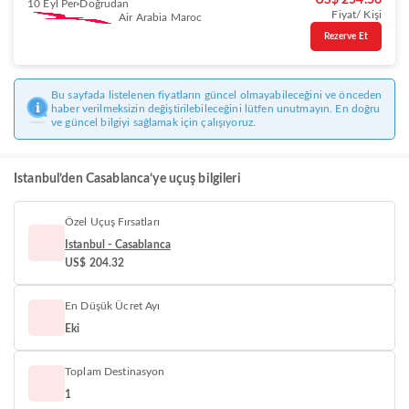
US$ 254.56
10 Eyl Per
Doğrudan
Fiyat/ Kişi
Air Arabia Maroc
Rezerve Et
Bu sayfada listelenen fiyatların güncel olmayabileceğini ve önceden
haber verilmeksizin değiştirilebileceğini lütfen unutmayın. En doğru
ve güncel bilgiyi sağlamak için çalışıyoruz.
Istanbul’den Casablanca’ye uçuş bilgileri
Özel Uçuş Fırsatları
Istanbul - Casablanca
US$ 204.32
En Düşük Ücret Ayı
Eki
Toplam Destinasyon
1