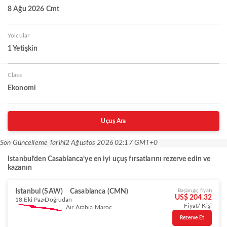
8 Ağu 2026 Cmt
Yolcular
1 Yetişkin
Class
Ekonomi
Uçuş Ara
Son Güncelleme Tarihi
2 Ağustos 2026 02:17 GMT+0
Istanbul’den Casablanca’ye en iyi uçuş fırsatlarını rezerve edin ve
kazanın
Istanbul (SAW)
Casablanca (CMN)
Başlangıç fiyatı
US$ 204.32
18 Eki Paz
Doğrudan
Fiyat/ Kişi
Air Arabia Maroc
Rezerve Et