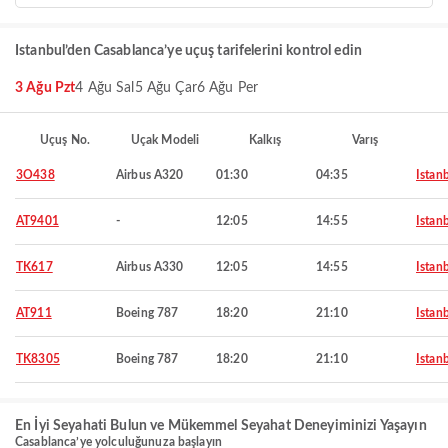
Istanbul’den Casablanca’ye uçuş tarifelerini kontrol edin
3 Ağu Pzt
4 Ağu Sal
5 Ağu Çar
6 Ağu Per
Uçuş No.
Uçak Modeli
Kalkış
Varış
3O438
Airbus A320
01:30
04:35
Istan
AT9401
-
12:05
14:55
Istan
TK617
Airbus A330
12:05
14:55
Istan
AT911
Boeing 787
18:20
21:10
Istan
TK8305
Boeing 787
18:20
21:10
Istan
En İyi Seyahati Bulun ve Mükemmel Seyahat Deneyiminizi Yaşayın
Casablanca’ye yolculuğunuza başlayın