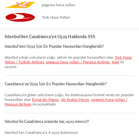
pegasus hava yolları
Türk Hava Yolları
Istanbul’den Casablanca’ye Uçuş Hakkında SSS
Istanbul'den Uçuş İçin En Popüler Havayolları Hangileridir?
Istanbul çıkışlı yolcuların çoğu, şehrin en popüler havayolları olan
Türk Hava
Yolları / Turkish Airlines
,
pegasus hava yolları / Pegasus Airlines
,
AJet
ile
uçuyor.
Casablanca’ye Uçuş İçin En Popüler Havayolları Hangileridir?
Casablanca'e giden yolcuların çoğu, bu destinasyona hizmet veren en popüler
havayolları olan
Royal Air Maroc
,
Air Arabia Maroc
,
pegasus hava yolları /
Pegasus Airlines
ile uçmaktadır.
Istanbul ile Casablanca arasında kaç uçuş mevcut?
Istanbul’tan Casablanca’a 6 uçuş bulunuyor.