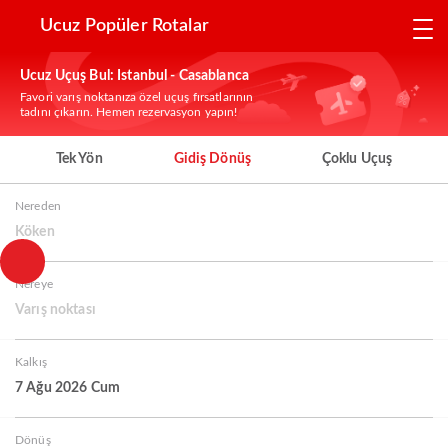
Ucuz Popüler Rotalar
Ucuz Uçuş Bul: Istanbul - Casablanca
Favori varış noktanıza özel uçuş fırsatlarının
tadını çıkarın. Hemen rezervasyon yapın!
Tek Yön
Gidiş Dönüş
Çoklu Uçuş
Nereden
Köken
Nereye
Varış noktası
Kalkış
7 Ağu 2026 Cum
Dönüş