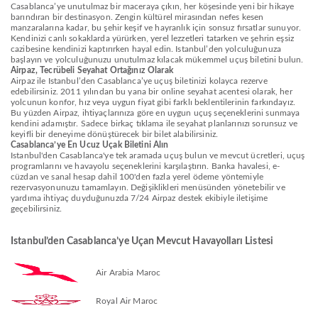
Casablanca’ye unutulmaz bir maceraya çıkın, her köşesinde yeni bir hikaye
barındıran bir destinasyon. Zengin kültürel mirasından nefes kesen
manzaralarına kadar, bu şehir keşif ve hayranlık için sonsuz fırsatlar sunuyor.
Kendinizi canlı sokaklarda yürürken, yerel lezzetleri tatarken ve şehrin eşsiz
cazibesine kendinizi kaptırırken hayal edin. Istanbul’den yolculuğunuza
başlayın ve yolculuğunuzu unutulmaz kılacak mükemmel uçuş biletini bulun.
Airpaz, Tecrübeli Seyahat Ortağınız Olarak
Airpaz ile Istanbul’den Casablanca’ye uçuş biletinizi kolayca rezerve
edebilirsiniz. 2011 yılından bu yana bir online seyahat acentesi olarak, her
yolcunun konfor, hız veya uygun fiyat gibi farklı beklentilerinin farkındayız.
Bu yüzden Airpaz, ihtiyaçlarınıza göre en uygun uçuş seçeneklerini sunmaya
kendini adamıştır. Sadece birkaç tıklama ile seyahat planlarınızı sorunsuz ve
keyifli bir deneyime dönüştürecek bir bilet alabilirsiniz.
Casablanca’ye En Ucuz Uçak Biletini Alın
Istanbul'den Casablanca'ye tek aramada uçuş bulun ve mevcut ücretleri, uçuş
programlarını ve havayolu seçeneklerini karşılaştırın. Banka havalesi, e-
cüzdan ve sanal hesap dahil 100'den fazla yerel ödeme yöntemiyle
rezervasyonunuzu tamamlayın. Değişiklikleri menüsünden yönetebilir ve
yardıma ihtiyaç duyduğunuzda 7/24 Airpaz destek ekibiyle iletişime
geçebilirsiniz.
Istanbul’den Casablanca’ye Uçan Mevcut Havayolları Listesi
Air Arabia Maroc
Royal Air Maroc