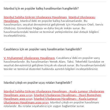
Istanbul için en popüler kalkış havalimanları hangileridir?
İstanbul Sabiha Gökçen Uluslararası Havalimanı
,
İstanbul Uluslararası
Havalimanı
, Istanbul’deki en popüler kalkış havalimanlarıdır. Bu
havalimanları, seyahat deneyiminizi geliştirmek için Havalimanı Oteli, Servis
Otobüsü, Gümrüksüz Mağaza ve daha birçok imkân sunar. Bu
havalimanlarındaki tesisler ve terminal yerleşimlerine dair detaylı bilgileri
inceleyebilirsiniz.
Casablanca için en popüler varış havalimanları hangileridir?
V. Muhammed Uluslararası Havalimanı
, Casablanca’deki en popüler varış
havalimanlarıdır. Bu havalimanları Yemek Alanı, Taksi, Tekerlekli Sandalye ve
seyahat deneyiminizi geliştiren birçok ek olanak sunar. Bu havalimanlarındaki
tesisler ve terminal düzenleri hakkında ayrıntılı bilgileri inceleyebilirsiniz.
Istanbul çıkışlı en popüler uçuş rotaları hangileridir?
İstanbul Sabiha Gökçen Uluslararası Havalimanı - Kuala Lumpur Uluslararası
Havalimanı arası uçuş
,
İstanbul Uluslararası Havalimanı - Huari Bumedyen
Havalimanı arası uçuş
,
İstanbul Uluslararası Havalimanı - Kuala Lumpur
Uluslararası Havalimanı arası uçuş
, Istanbul çıkışlı en popüler havalimanı
rotalarıdır. Bu rotalar seyahatiniz için uygun bağlantılar sunar.