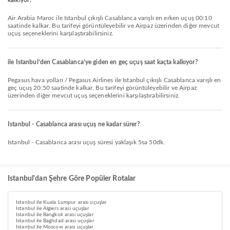
kalkıyor?
Air Arabia Maroc ile Istanbul çıkışlı Casablanca varışlı en erken uçuş 00:10
saatinde kalkar. Bu tarifeyi görüntüleyebilir ve Airpaz üzerinden diğer mevcut
uçuş seçeneklerini karşılaştırabilirsiniz.
ile Istanbul’den Casablanca’ye giden en geç uçuş saat kaçta kalkıyor?
pegasus hava yolları / Pegasus Airlines ile Istanbul çıkışlı Casablanca varışlı en
geç uçuş 20:50 saatinde kalkar. Bu tarifeyi görüntüleyebilir ve Airpaz
üzerinden diğer mevcut uçuş seçeneklerini karşılaştırabilirsiniz.
Istanbul - Casablanca arası uçuş ne kadar sürer?
Istanbul - Casablanca arası uçuş süresi yaklaşık 5sa 50dk.
Istanbul'dan Şehre Göre Popüler Rotalar
Istanbul ile Kuala Lumpur arası uçuşlar
Istanbul ile Algiers arası uçuşlar
Istanbul ile Bangkok arası uçuşlar
Istanbul ile Baghdad arası uçuşlar
Istanbul ile Moscow arası uçuşlar