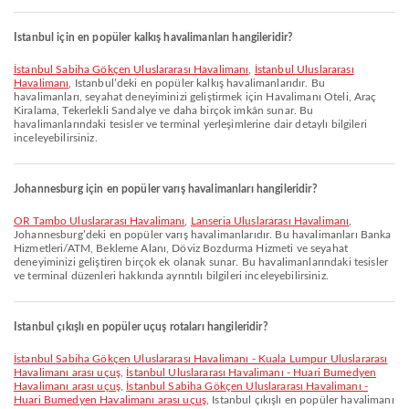
Istanbul için en popüler kalkış havalimanları hangileridir?
İstanbul Sabiha Gökçen Uluslararası Havalimanı
,
İstanbul Uluslararası
Havalimanı
, Istanbul’deki en popüler kalkış havalimanlarıdır. Bu
havalimanları, seyahat deneyiminizi geliştirmek için Havalimanı Oteli, Araç
Kiralama, Tekerlekli Sandalye ve daha birçok imkân sunar. Bu
havalimanlarındaki tesisler ve terminal yerleşimlerine dair detaylı bilgileri
inceleyebilirsiniz.
Johannesburg için en popüler varış havalimanları hangileridir?
OR Tambo Uluslararası Havalimanı
,
Lanseria Uluslararası Havalimanı
,
Johannesburg’deki en popüler varış havalimanlarıdır. Bu havalimanları Banka
Hizmetleri/ATM, Bekleme Alanı, Döviz Bozdurma Hizmeti ve seyahat
deneyiminizi geliştiren birçok ek olanak sunar. Bu havalimanlarındaki tesisler
ve terminal düzenleri hakkında ayrıntılı bilgileri inceleyebilirsiniz.
Istanbul çıkışlı en popüler uçuş rotaları hangileridir?
İstanbul Sabiha Gökçen Uluslararası Havalimanı - Kuala Lumpur Uluslararası
Havalimanı arası uçuş
,
İstanbul Uluslararası Havalimanı - Huari Bumedyen
Havalimanı arası uçuş
,
İstanbul Sabiha Gökçen Uluslararası Havalimanı -
Huari Bumedyen Havalimanı arası uçuş
, Istanbul çıkışlı en popüler havalimanı