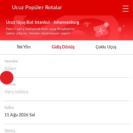
Ucuz Popüler Rotalar
Ucuz Uçuş Bul: Istanbul - Johannesburg
Favori varış noktanıza özel uçuş fırsatlarının
tadını çıkarın. Hemen rezervasyon yapın!
Tek Yön
Gidiş Dönüş
Çoklu Uçuş
Nereden
Köken
Nereye
Varış noktası
Kalkış
11 Ağu 2026 Sal
Dönüş