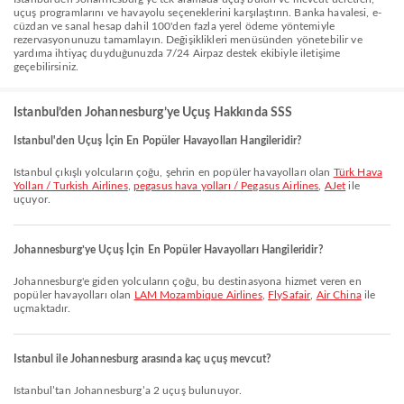
uçuş programlarını ve havayolu seçeneklerini karşılaştırın. Banka havalesi, e-
cüzdan ve sanal hesap dahil 100'den fazla yerel ödeme yöntemiyle
rezervasyonunuzu tamamlayın. Değişiklikleri menüsünden yönetebilir ve
yardıma ihtiyaç duyduğunuzda 7/24 Airpaz destek ekibiyle iletişime
geçebilirsiniz.
Istanbul’den Johannesburg’ye Uçuş Hakkında SSS
Istanbul'den Uçuş İçin En Popüler Havayolları Hangileridir?
Istanbul çıkışlı yolcuların çoğu, şehrin en popüler havayolları olan
Türk Hava
Yolları / Turkish Airlines
,
pegasus hava yolları / Pegasus Airlines
,
AJet
ile
uçuyor.
Johannesburg’ye Uçuş İçin En Popüler Havayolları Hangileridir?
Johannesburg'e giden yolcuların çoğu, bu destinasyona hizmet veren en
popüler havayolları olan
LAM Mozambique Airlines
,
FlySafair
,
Air China
ile
uçmaktadır.
Istanbul ile Johannesburg arasında kaç uçuş mevcut?
Istanbul’tan Johannesburg’a 2 uçuş bulunuyor.