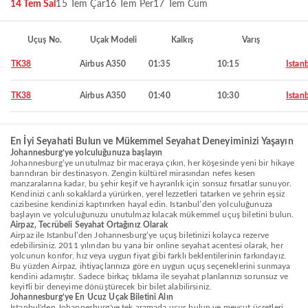
14 Tem Sal
15 Tem Çar
16 Tem Per
17 Tem Cum
Uçuş No.
Uçak Modeli
Kalkış
Varış
TK38
Airbus A350
01:35
10:15
Istan
TK38
Airbus A350
01:40
10:30
Istan
En İyi Seyahati Bulun ve Mükemmel Seyahat Deneyiminizi Yaşayın
Johannesburg’ye yolculuğunuza başlayın
Johannesburg’ye unutulmaz bir maceraya çıkın, her köşesinde yeni bir hikaye
barındıran bir destinasyon. Zengin kültürel mirasından nefes kesen
manzaralarına kadar, bu şehir keşif ve hayranlık için sonsuz fırsatlar sunuyor.
Kendinizi canlı sokaklarda yürürken, yerel lezzetleri tatarken ve şehrin eşsiz
cazibesine kendinizi kaptırırken hayal edin. Istanbul’den yolculuğunuza
başlayın ve yolculuğunuzu unutulmaz kılacak mükemmel uçuş biletini bulun.
Airpaz, Tecrübeli Seyahat Ortağınız Olarak
Airpaz ile Istanbul’den Johannesburg’ye uçuş biletinizi kolayca rezerve
edebilirsiniz. 2011 yılından bu yana bir online seyahat acentesi olarak, her
yolcunun konfor, hız veya uygun fiyat gibi farklı beklentilerinin farkındayız.
Bu yüzden Airpaz, ihtiyaçlarınıza göre en uygun uçuş seçeneklerini sunmaya
kendini adamıştır. Sadece birkaç tıklama ile seyahat planlarınızı sorunsuz ve
keyifli bir deneyime dönüştürecek bir bilet alabilirsiniz.
Johannesburg’ye En Ucuz Uçak Biletini Alın
Istanbul'den Johannesburg'ye tek aramada uçuş bulun ve mevcut ücretleri,