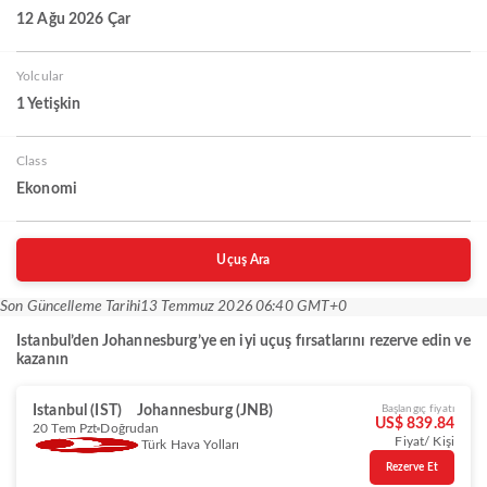
12 Ağu 2026 Çar
Yolcular
1 Yetişkin
Class
Ekonomi
Uçuş Ara
Son Güncelleme Tarihi
13 Temmuz 2026 06:40 GMT+0
Istanbul’den Johannesburg’ye en iyi uçuş fırsatlarını rezerve edin ve
kazanın
Istanbul (IST)
Johannesburg (JNB)
Başlangıç fiyatı
US$ 839.84
20 Tem Pzt
Doğrudan
Fiyat/ Kişi
Türk Hava Yolları
Rezerve Et