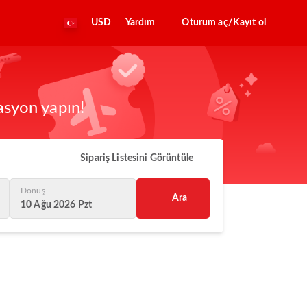
USD
Yardım
Oturum aç/Kayıt ol
asyon yapın!
Sipariş Listesini Görüntüle
Dönüş
Ara
10 Ağu 2026 Pzt