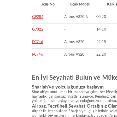
Uçuş No.
Uçak Modeli
Kalkış
G9284
Airbus A320 N
00:20
G9322
-
14:10
PC746
Airbus A320
22:15
PC746
Airbus A320
22:20
En İyi Seyahati Bulun ve Mük
Sharjah’ye yolculuğunuza başlayın
Sharjah’ye unutulmaz bir maceraya çıkın, her köşesin
hayranlık için sonsuz fırsatlar sunuyor. Kendinizi can
yolculuğunuza başlayın ve yolculuğunuzu unutulmaz
Airpaz, Tecrübeli Seyahat Ortağınız Ola
Airpaz ile Istanbul’den Sharjah’ye uçuş biletinizi ko
gibi farklı beklentilerinin farkındayız. Bu yüzden Air