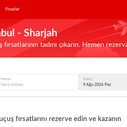
Fırsatlar
bul - Sharjah
ş fırsatlarının tadını çıkarın. Hemen rezerv
Nereye
Kalkış
9 Ağu 2026 Paz
uçuş fırsatlarını rezerve edin ve kazanın