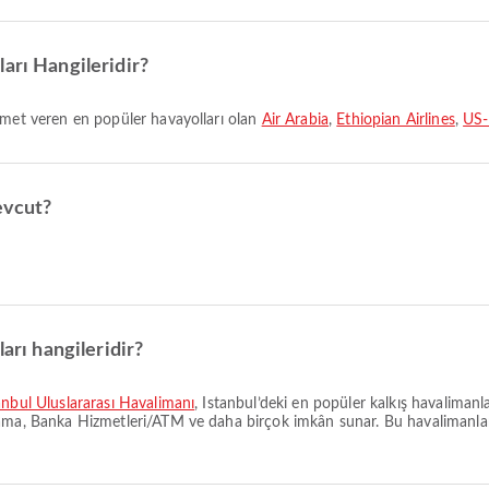
arı Hangileridir?
izmet veren en popüler havayolları olan
Air Arabia
,
Ethiopian Airlines
,
US-
evcut?
arı hangileridir?
anbul Uluslararası Havalimanı
, Istanbul’deki en popüler kalkış havalimanl
ama, Banka Hizmetleri/ATM ve daha birçok imkân sunar. Bu havalimanlarınd