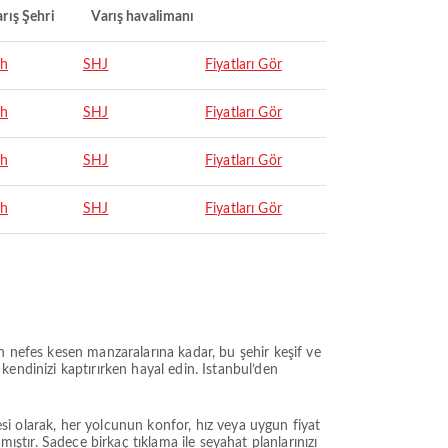
rış Şehri
Varış havalimanı
ah
SHJ
Fiyatları Gör
ah
SHJ
Fiyatları Gör
ah
SHJ
Fiyatları Gör
ah
SHJ
Fiyatları Gör
n nefes kesen manzaralarına kadar, bu şehir keşif ve
 kendinizi kaptırırken hayal edin. Istanbul’den
esi olarak, her yolcunun konfor, hız veya uygun fiyat
ıştır. Sadece birkaç tıklama ile seyahat planlarınızı