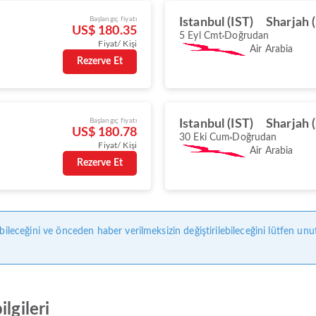
Başlangıç fiyatı
Istanbul (IST)
Sharjah 
US$ 180.35
5 Eyl Cmt
Doğrudan
Fiyat/ Kişi
Air Arabia
Rezerve Et
Başlangıç fiyatı
Istanbul (IST)
Sharjah 
US$ 180.78
30 Eki Cum
Doğrudan
Fiyat/ Kişi
Air Arabia
Rezerve Et
bileceğini ve önceden haber verilmeksizin değiştirilebileceğini lütfen unu
lgileri