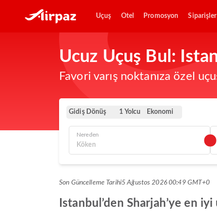
Uçuş
Otel
Promosyon
Siparişler
Ucuz Uçuş Bul: Istan
Favori varış noktanıza özel uçu
Gidiş Dönüş
Ekonomi
1 Yolcu
Nereden
Son Güncelleme Tarihi
5 Ağustos 2026 00:49 GMT+0
Istanbul’den Sharjah’ye en iyi 