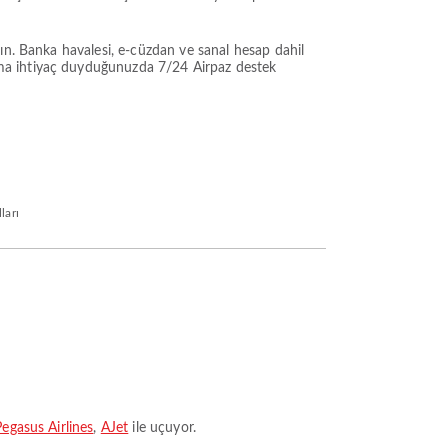
ın. Banka havalesi, e-cüzdan ve sanal hesap dahil
ma ihtiyaç duyduğunuzda 7/24 Airpaz destek
ları
Pegasus Airlines
,
AJet
ile uçuyor.