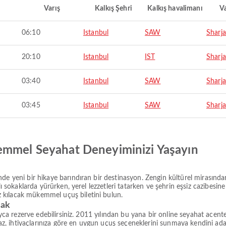
Varış
Kalkış Şehri
Kalkış havalimanı
Va
06:10
Istanbul
SAW
Sharj
20:10
Istanbul
IST
Sharj
03:40
Istanbul
SAW
Sharj
03:45
Istanbul
SAW
Sharj
emmel Seyahat Deneyiminizi Yaşayın
de yeni bir hikaye barındıran bir destinasyon. Zengin kültürel mirasında
lı sokaklarda yürürken, yerel lezzetleri tatarken ve şehrin eşsiz cazibesine
 kılacak mükemmel uçuş biletini bulun.
rak
layca rezerve edebilirsiniz. 2011 yılından bu yana bir online seyahat acent
paz, ihtiyaçlarınıza göre en uygun uçuş seçeneklerini sunmaya kendini adam