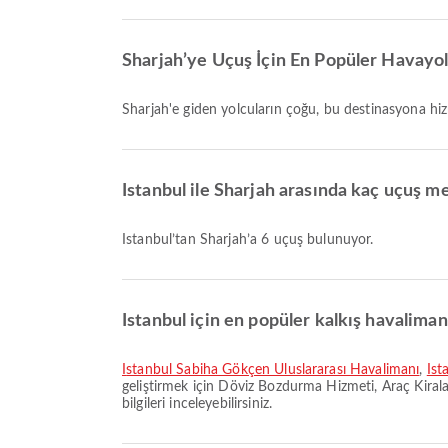
Sharjah’ye Uçuş İçin En Popüler Havayoll
Sharjah'e giden yolcuların çoğu, bu destinasyona h
Istanbul ile Sharjah arasında kaç uçuş m
Istanbul’tan Sharjah’a 6 uçuş bulunuyor.
Istanbul için en popüler kalkış havalimanl
İstanbul Sabiha Gökçen Uluslararası Havalimanı
,
İst
geliştirmek için Döviz Bozdurma Hizmeti, Araç Kiral
bilgileri inceleyebilirsiniz.