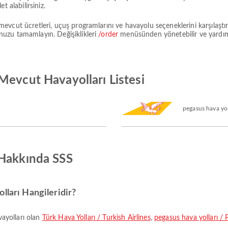
 alabilirsiniz.
vcut ücretleri, uçuş programlarını ve havayolu seçeneklerini karşılaştır
uzu tamamlayın. Değişiklikleri
/order
menüsünden yönetebilir ve yardı
Mevcut Havayolları Listesi
pegasus hava yol
 Hakkında SSS
lları Hangileridir?
vayolları olan
Türk Hava Yolları / Turkish Airlines
,
pegasus hava yolları / 