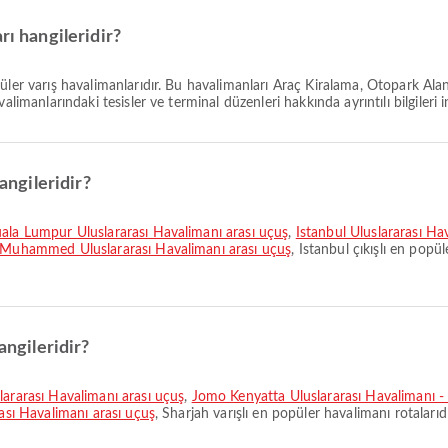
rı hangileridir?
püler varış havalimanlarıdır. Bu havalimanları Araç Kiralama, Otopark Al
limanlarındaki tesisler ve terminal düzenleri hakkında ayrıntılı bilgileri in
angileridir?
uala Lumpur Uluslararası Havalimanı arası uçuş
,
İstanbul Uluslararası H
. Muhammed Uluslararası Havalimanı arası uçuş
, Istanbul çıkışlı en popül
angileridir?
lararası Havalimanı arası uçuş
,
Jomo Kenyatta Uluslararası Havalimanı - 
rası Havalimanı arası uçuş
, Sharjah varışlı en popüler havalimanı rotalarıd