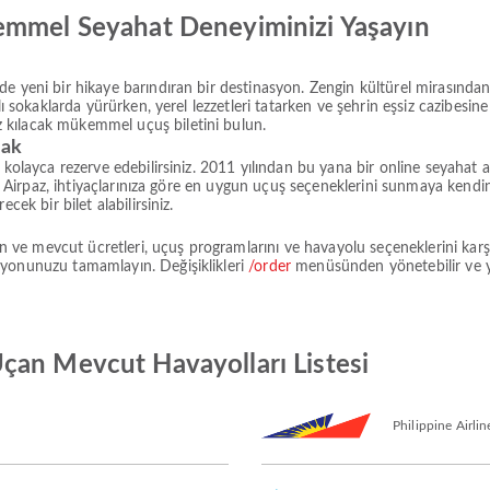
emmel Seyahat Deneyiminizi Yaşayın
e yeni bir hikaye barındıran bir destinasyon. Zengin kültürel mirasından
lı sokaklarda yürürken, yerel lezzetleri tatarken ve şehrin eşsiz cazibesi
 kılacak mükemmel uçuş biletini bulun.
rak
i kolayca rezerve edebilirsiniz. 2011 yılından bu yana bir online seyahat
den Airpaz, ihtiyaçlarınıza göre en uygun uçuş seçeneklerini sunmaya kendi
cek bir bilet alabilirsiniz.
e mevcut ücretleri, uçuş programlarını ve havayolu seçeneklerini karşıl
syonunuzu tamamlayın. Değişiklikleri
/order
menüsünden yönetebilir ve 
çan Mevcut Havayolları Listesi
Philippine Airlin