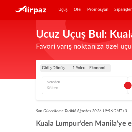
Uçuş
Otel
Promosyon
Siparişler
Ucuz Uçuş Bul: Kual
Favori varış noktanıza özel uçu
Gidiş Dönüş
Ekonomi
1 Yolcu
Nereden
Son Güncelleme Tarihi
6 Ağustos 2026 19:56 GMT+0
Kuala Lumpur’den Manila’ye en 