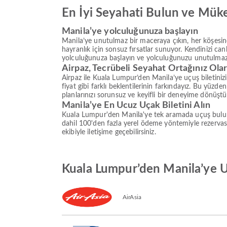
En İyi Seyahati Bulun ve Mük
Manila’ye yolculuğunuza başlayın
Manila’ye unutulmaz bir maceraya çıkın, her köşesind
hayranlık için sonsuz fırsatlar sunuyor. Kendinizi can
yolculuğunuza başlayın ve yolculuğunuzu unutulmaz
Airpaz, Tecrübeli Seyahat Ortağınız Ola
Airpaz ile Kuala Lumpur’den Manila’ye uçuş biletiniz
fiyat gibi farklı beklentilerinin farkındayız. Bu yüz
planlarınızı sorunsuz ve keyifli bir deneyime dönüştüre
Manila’ye En Ucuz Uçak Biletini Alın
Kuala Lumpur'den Manila'ye tek aramada uçuş bulun v
dahil 100'den fazla yerel ödeme yöntemiyle rezerva
ekibiyle iletişime geçebilirsiniz.
Kuala Lumpur’den Manila’ye U
AirAsia