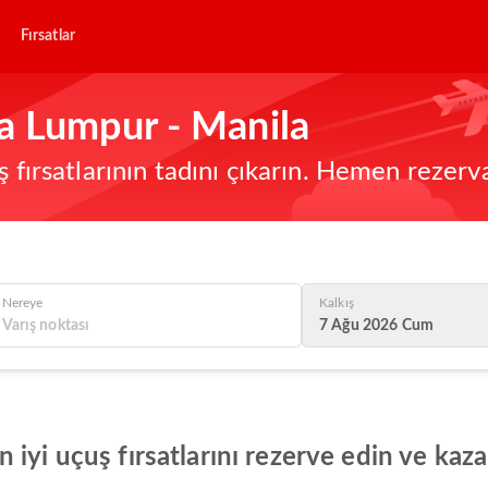
Fırsatlar
a Lumpur - Manila
ş fırsatlarının tadını çıkarın. Hemen rezerv
Nereye
Kalkış
7 Ağu 2026 Cum
iyi uçuş fırsatlarını rezerve edin ve kaz