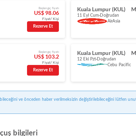
Başlangıç fiyatı
Kuala Lumpur (KUL)
M
US$ 98.06
11 Eyl Cum
Doğrudan
Fiyat/ Kişi
AirAsia
Rezerve Et
Başlangıç fiyatı
Kuala Lumpur (KUL)
M
US$ 103.2
12 Eki Pzt
Doğrudan
Fiyat/ Kişi
Cebu Pacific
Rezerve Et
bileceğini ve önceden haber verilmeksizin değiştirilebileceğini lütfen unu
uş bilgileri