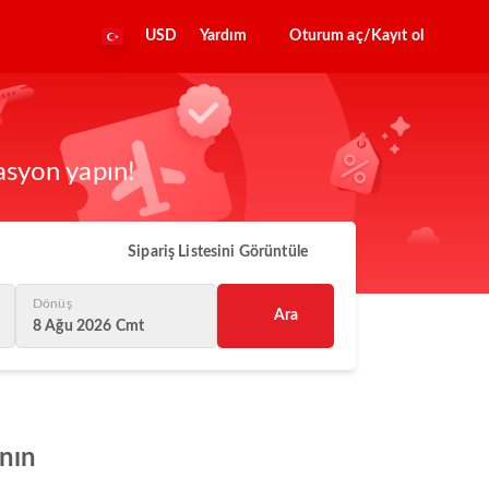
USD
Yardım
Oturum aç/Kayıt ol
asyon yapın!
Sipariş Listesini Görüntüle
Dönüş
Ara
8 Ağu 2026 Cmt
anın