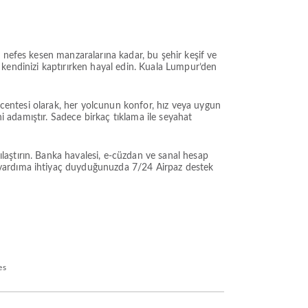
 nefes kesen manzaralarına kadar, bu şehir keşif ve
ne kendinizi kaptırırken hayal edin. Kuala Lumpur’den
 acentesi olarak, her yolcunun konfor, hız veya uygun
ni adamıştır. Sadece birkaç tıklama ile seyahat
aştırın. Banka havalesi, e-cüzdan ve sanal hesap
yardıma ihtiyaç duyduğunuzda 7/24 Airpaz destek
es