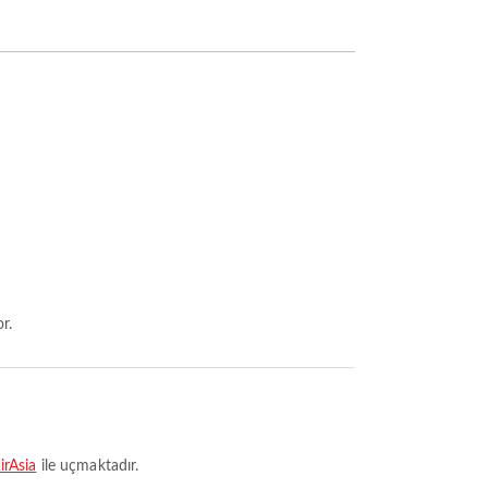
r.
irAsia
ile uçmaktadır.