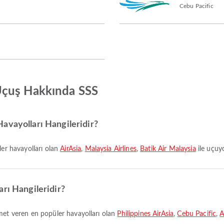
Cebu Pacific
Uçuş Hakkında SSS
avayolları Hangileridir?
ler havayolları olan
AirAsia
,
Malaysia Airlines
,
Batik Air Malaysia
ile uçuyo
rı Hangileridir?
zmet veren en popüler havayolları olan
Philippines AirAsia
,
Cebu Pacific
,
A