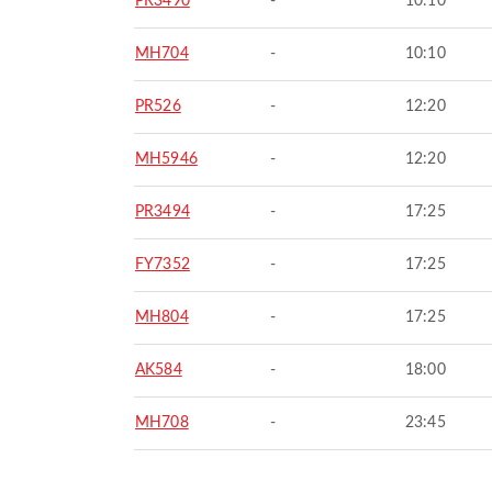
PR3490
-
10:10
MH704
-
10:10
PR526
-
12:20
MH5946
-
12:20
PR3494
-
17:25
FY7352
-
17:25
MH804
-
17:25
AK584
-
18:00
MH708
-
23:45