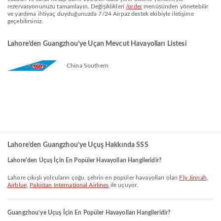
rezervasyonunuzu tamamlayın. Değişiklikleri
/order
menüsünden yönetebilir
ve yardıma ihtiyaç duyduğunuzda 7/24 Airpaz destek ekibiyle iletişime
geçebilirsiniz.
Lahore’den Guangzhou’ye Uçan Mevcut Havayolları Listesi
China Southern
Lahore’den Guangzhou’ye Uçuş Hakkında SSS
Lahore'den Uçuş İçin En Popüler Havayolları Hangileridir?
Lahore çıkışlı yolcuların çoğu, şehrin en popüler havayolları olan
Fly Jinnah
,
Airblue
,
Pakistan International Airlines
ile uçuyor.
Guangzhou’ye Uçuş İçin En Popüler Havayolları Hangileridir?