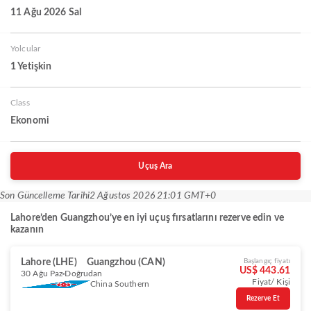
11 Ağu 2026 Sal
Yolcular
1 Yetişkin
Class
Ekonomi
Uçuş Ara
Son Güncelleme Tarihi
2 Ağustos 2026 21:01 GMT+0
Lahore’den Guangzhou’ye en iyi uçuş fırsatlarını rezerve edin ve
kazanın
Lahore (LHE)
Guangzhou (CAN)
Başlangıç fiyatı
US$ 443.61
30 Ağu Paz
Doğrudan
Fiyat/ Kişi
China Southern
Rezerve Et