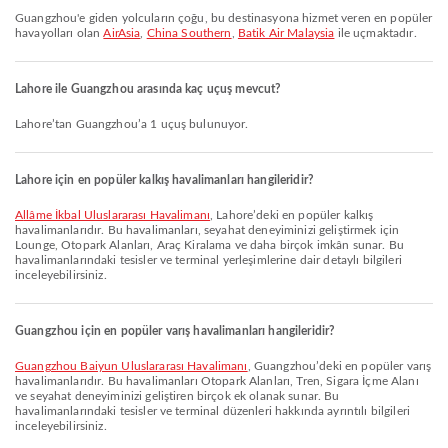
Guangzhou'e giden yolcuların çoğu, bu destinasyona hizmet veren en popüler
havayolları olan
AirAsia
,
China Southern
,
Batik Air Malaysia
ile uçmaktadır.
Lahore ile Guangzhou arasında kaç uçuş mevcut?
Lahore’tan Guangzhou’a 1 uçuş bulunuyor.
Lahore için en popüler kalkış havalimanları hangileridir?
Allâme İkbal Uluslararası Havalimanı
, Lahore’deki en popüler kalkış
havalimanlarıdır. Bu havalimanları, seyahat deneyiminizi geliştirmek için
Lounge, Otopark Alanları, Araç Kiralama ve daha birçok imkân sunar. Bu
havalimanlarındaki tesisler ve terminal yerleşimlerine dair detaylı bilgileri
inceleyebilirsiniz.
Guangzhou için en popüler varış havalimanları hangileridir?
Guangzhou Baiyun Uluslararası Havalimanı
, Guangzhou’deki en popüler varış
havalimanlarıdır. Bu havalimanları Otopark Alanları, Tren, Sigara İçme Alanı
ve seyahat deneyiminizi geliştiren birçok ek olanak sunar. Bu
havalimanlarındaki tesisler ve terminal düzenleri hakkında ayrıntılı bilgileri
inceleyebilirsiniz.