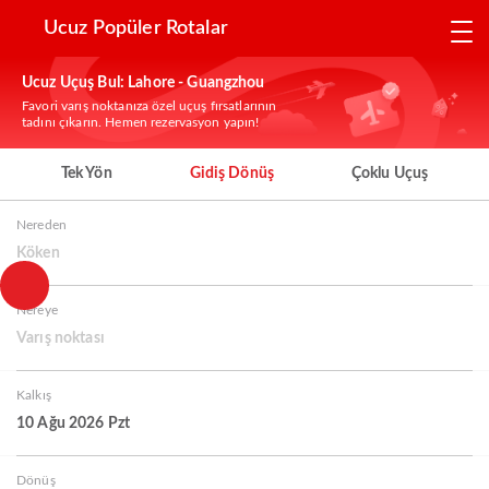
Ucuz Popüler Rotalar
Ucuz Uçuş Bul: Lahore - Guangzhou
Favori varış noktanıza özel uçuş fırsatlarının
tadını çıkarın. Hemen rezervasyon yapın!
Tek Yön
Gidiş Dönüş
Çoklu Uçuş
Nereden
Köken
Nereye
Varış noktası
Kalkış
10 Ağu 2026 Pzt
Dönüş