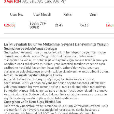
3 Ağu Pzt
4 Ağu Sal
5 Ağu Çar
6 Ağu Per
Uçuş No.
Uçak Modeli
Kalkış
Varış
Boeing 777-
CZ6038
21:45
06:15
Lahor
300ER
En İyi Seyahati Bulun ve Mükemmel Seyahat Deneyiminizi Yaşayın
Guangzhou’ye yolculuğunuza başlayın
Guangzhou’ye unutulmaz bir maceraya çıkın, her köşesinde yeni bir hikaye
barındıran bir destinasyon. Zengin kültürel mirasından nefes kesen
manzaralarına kadar, bu şehir keşif ve hayranlık için sonsuz fırsatlar sunuyor.
Kendinizi canlı sokaklarda yürürken, yerel lezzetleri tatarken ve şehrin eşsiz
cazibesine kendinizi kaptırırken hayal edin. Lahore’den yolculuğunuza
başlayın ve yolculuğunuzu unutulmaz kılacak mükemmel uçuş biletini bulun.
Airpaz, Tecrübeli Seyahat Ortağınız Olarak
Airpaz ile Lahore’den Guangzhou’ye uçuş biletinizi kolayca rezerve
edebilirsiniz. 2011 yılından bu yana bir online seyahat acentesi olarak, her
yolcunun konfor, hız veya uygun fiyat gibi farklı beklentilerinin farkındayız.
Bu yüzden Airpaz, ihtiyaçlarınıza göre en uygun uçuş seçeneklerini sunmaya
kendini adamıştır. Sadece birkaç tıklama ile seyahat planlarınızı sorunsuz ve
keyifli bir deneyime dönüştürecek bir bilet alabilirsiniz.
Guangzhou’ye En Ucuz Uçak Biletini Alın
Lahore'den Guangzhou'ye tek aramada uçuş bulun ve mevcut ücretleri, uçuş
programlarını ve havayolu seçeneklerini karşılaştırın. Banka havalesi, e-
cüzdan ve sanal hesap dahil 100'den fazla yerel ödeme yöntemiyle