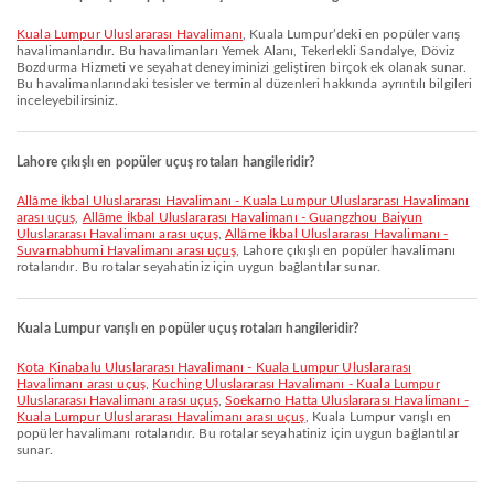
Kuala Lumpur Uluslararası Havalimanı
, Kuala Lumpur’deki en popüler varış
havalimanlarıdır. Bu havalimanları Yemek Alanı, Tekerlekli Sandalye, Döviz
Bozdurma Hizmeti ve seyahat deneyiminizi geliştiren birçok ek olanak sunar.
Bu havalimanlarındaki tesisler ve terminal düzenleri hakkında ayrıntılı bilgileri
inceleyebilirsiniz.
Lahore çıkışlı en popüler uçuş rotaları hangileridir?
Allâme İkbal Uluslararası Havalimanı - Kuala Lumpur Uluslararası Havalimanı
arası uçuş
,
Allâme İkbal Uluslararası Havalimanı - Guangzhou Baiyun
Uluslararası Havalimanı arası uçuş
,
Allâme İkbal Uluslararası Havalimanı -
Suvarnabhumi Havalimanı arası uçuş
, Lahore çıkışlı en popüler havalimanı
rotalarıdır. Bu rotalar seyahatiniz için uygun bağlantılar sunar.
Kuala Lumpur varışlı en popüler uçuş rotaları hangileridir?
Kota Kinabalu Uluslararası Havalimanı - Kuala Lumpur Uluslararası
Havalimanı arası uçuş
,
Kuching Uluslararası Havalimanı - Kuala Lumpur
Uluslararası Havalimanı arası uçuş
,
Soekarno Hatta Uluslararası Havalimanı -
Kuala Lumpur Uluslararası Havalimanı arası uçuş
, Kuala Lumpur varışlı en
popüler havalimanı rotalarıdır. Bu rotalar seyahatiniz için uygun bağlantılar
sunar.