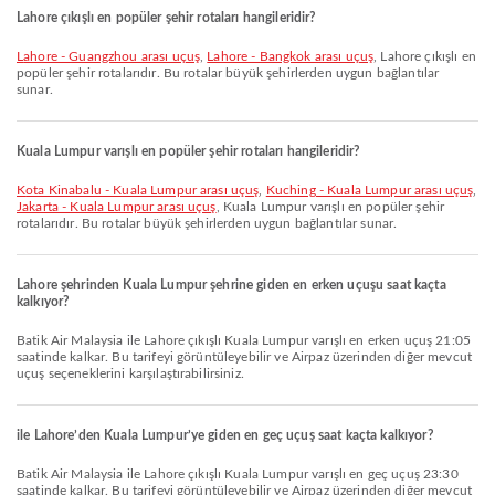
Lahore çıkışlı en popüler şehir rotaları hangileridir?
Lahore - Guangzhou arası uçuş
,
Lahore - Bangkok arası uçuş
, Lahore çıkışlı en
popüler şehir rotalarıdır. Bu rotalar büyük şehirlerden uygun bağlantılar
sunar.
Kuala Lumpur varışlı en popüler şehir rotaları hangileridir?
Kota Kinabalu - Kuala Lumpur arası uçuş
,
Kuching - Kuala Lumpur arası uçuş
,
Jakarta - Kuala Lumpur arası uçuş
, Kuala Lumpur varışlı en popüler şehir
rotalarıdır. Bu rotalar büyük şehirlerden uygun bağlantılar sunar.
Lahore şehrinden Kuala Lumpur şehrine giden en erken uçuşu saat kaçta
kalkıyor?
Batik Air Malaysia ile Lahore çıkışlı Kuala Lumpur varışlı en erken uçuş 21:05
saatinde kalkar. Bu tarifeyi görüntüleyebilir ve Airpaz üzerinden diğer mevcut
uçuş seçeneklerini karşılaştırabilirsiniz.
ile Lahore’den Kuala Lumpur’ye giden en geç uçuş saat kaçta kalkıyor?
Batik Air Malaysia ile Lahore çıkışlı Kuala Lumpur varışlı en geç uçuş 23:30
saatinde kalkar. Bu tarifeyi görüntüleyebilir ve Airpaz üzerinden diğer mevcut