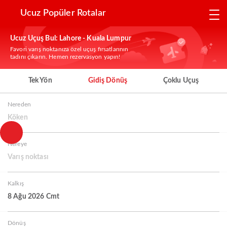
Ucuz Popüler Rotalar
Ucuz Uçuş Bul: Lahore - Kuala Lumpur
Favori varış noktanıza özel uçuş fırsatlarının
tadını çıkarın. Hemen rezervasyon yapın!
Tek Yön
Gidiş Dönüş
Çoklu Uçuş
Nereden
Köken
Nereye
Varış noktası
Kalkış
8 Ağu 2026 Cmt
Dönüş