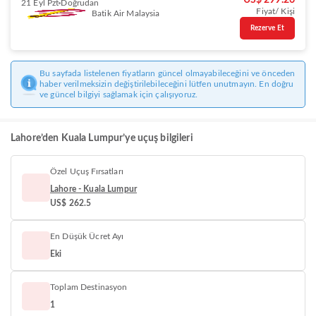
US$ 299.26
21 Eyl Pzt
Doğrudan
Fiyat/ Kişi
Batik Air Malaysia
Rezerve Et
Bu sayfada listelenen fiyatların güncel olmayabileceğini ve önceden
haber verilmeksizin değiştirilebileceğini lütfen unutmayın. En doğru
ve güncel bilgiyi sağlamak için çalışıyoruz.
Lahore’den Kuala Lumpur’ye uçuş bilgileri
Özel Uçuş Fırsatları
Lahore - Kuala Lumpur
US$ 262.5
En Düşük Ücret Ayı
Eki
Toplam Destinasyon
1