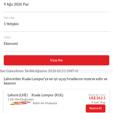
9 Ağu 2026 Paz
Yolcular
1 Yetişkin
Class
Ekonomi
Uçuş Ara
Son Güncelleme Tarihi
6 Ağustos 2026 02:31 GMT+0
Lahore’den Kuala Lumpur’ye en iyi uçuş fırsatlarını rezerve edin ve
kazanın
Lahore (LHE)
Kuala Lumpur (KUL)
Başlangıç fiyatı
US$ 262.5
1 Eki Per
Doğrudan
Fiyat/ Kişi
Batik Air Malaysia
Rezerve Et