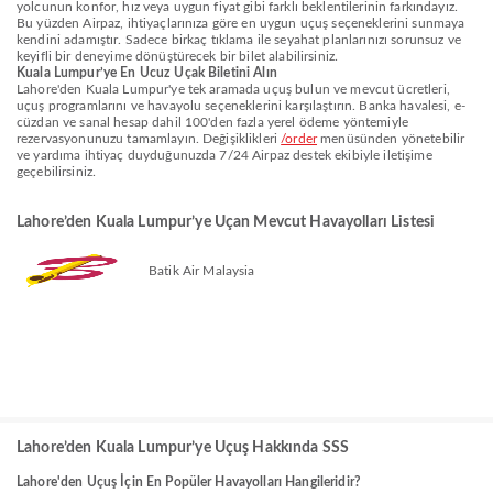
yolcunun konfor, hız veya uygun fiyat gibi farklı beklentilerinin farkındayız.
Bu yüzden Airpaz, ihtiyaçlarınıza göre en uygun uçuş seçeneklerini sunmaya
kendini adamıştır. Sadece birkaç tıklama ile seyahat planlarınızı sorunsuz ve
keyifli bir deneyime dönüştürecek bir bilet alabilirsiniz.
Kuala Lumpur’ye En Ucuz Uçak Biletini Alın
Lahore'den Kuala Lumpur'ye tek aramada uçuş bulun ve mevcut ücretleri,
uçuş programlarını ve havayolu seçeneklerini karşılaştırın. Banka havalesi, e-
cüzdan ve sanal hesap dahil 100'den fazla yerel ödeme yöntemiyle
rezervasyonunuzu tamamlayın. Değişiklikleri
/order
menüsünden yönetebilir
ve yardıma ihtiyaç duyduğunuzda 7/24 Airpaz destek ekibiyle iletişime
geçebilirsiniz.
Lahore’den Kuala Lumpur’ye Uçan Mevcut Havayolları Listesi
Batik Air Malaysia
Lahore’den Kuala Lumpur’ye Uçuş Hakkında SSS
Lahore'den Uçuş İçin En Popüler Havayolları Hangileridir?