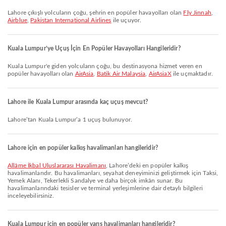
Lahore çıkışlı yolcuların çoğu, şehrin en popüler havayolları olan
Fly Jinnah
,
Airblue
,
Pakistan International Airlines
ile uçuyor.
Kuala Lumpur’ye Uçuş İçin En Popüler Havayolları Hangileridir?
Kuala Lumpur'e giden yolcuların çoğu, bu destinasyona hizmet veren en
popüler havayolları olan
AirAsia
,
Batik Air Malaysia
,
AirAsiaX
ile uçmaktadır.
Lahore ile Kuala Lumpur arasında kaç uçuş mevcut?
Lahore’tan Kuala Lumpur’a 1 uçuş bulunuyor.
Lahore için en popüler kalkış havalimanları hangileridir?
Allâme İkbal Uluslararası Havalimanı
, Lahore’deki en popüler kalkış
havalimanlarıdır. Bu havalimanları, seyahat deneyiminizi geliştirmek için Taksi,
Yemek Alanı, Tekerlekli Sandalye ve daha birçok imkân sunar. Bu
havalimanlarındaki tesisler ve terminal yerleşimlerine dair detaylı bilgileri
inceleyebilirsiniz.
Kuala Lumpur için en popüler varış havalimanları hangileridir?