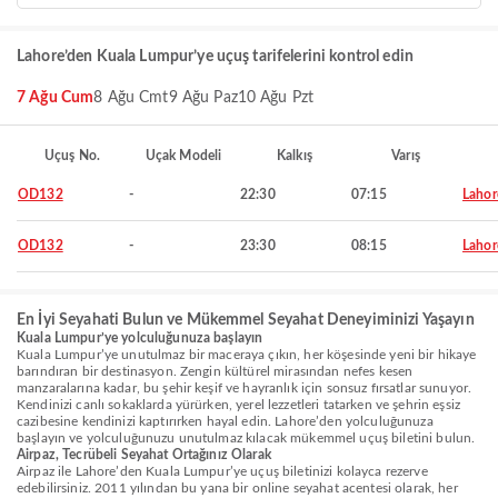
Lahore’den Kuala Lumpur’ye uçuş tarifelerini kontrol edin
7 Ağu Cum
8 Ağu Cmt
9 Ağu Paz
10 Ağu Pzt
Uçuş No.
Uçak Modeli
Kalkış
Varış
OD132
-
22:30
07:15
Lahor
OD132
-
23:30
08:15
Lahor
En İyi Seyahati Bulun ve Mükemmel Seyahat Deneyiminizi Yaşayın
Kuala Lumpur’ye yolculuğunuza başlayın
Kuala Lumpur’ye unutulmaz bir maceraya çıkın, her köşesinde yeni bir hikaye
barındıran bir destinasyon. Zengin kültürel mirasından nefes kesen
manzaralarına kadar, bu şehir keşif ve hayranlık için sonsuz fırsatlar sunuyor.
Kendinizi canlı sokaklarda yürürken, yerel lezzetleri tatarken ve şehrin eşsiz
cazibesine kendinizi kaptırırken hayal edin. Lahore’den yolculuğunuza
başlayın ve yolculuğunuzu unutulmaz kılacak mükemmel uçuş biletini bulun.
Airpaz, Tecrübeli Seyahat Ortağınız Olarak
Airpaz ile Lahore’den Kuala Lumpur’ye uçuş biletinizi kolayca rezerve
edebilirsiniz. 2011 yılından bu yana bir online seyahat acentesi olarak, her