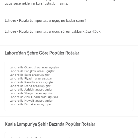
uçuş seçeneklerini karşılaştırabilirsiniz.
Lahore - Kuala Lumpur arası uçuş ne kadar sürer?
Lahore - Kuala Lumpur arası uçuş süresi yaklaşık 5sa 45dk.
Lahore'dan Şehre Göre Popüler Rotalar
Lahore ile Guangzhou arası uçuşlar
Lahore ile Bangkok arası uçuşlar
Lahore ile Baku arası uçuşlar
Lahore ile Riyadh arası uçuşlar
Lahore ile Karachi arası uçuşlar
Lahore ile Doha arası uçuşlar
Lahore ile Jeddah arası uçuşlar
Lahore ile Sharjah arası uçuşlar
Lahore ile Abu Dhabi arası uçuşlar
Lahore ile Kuwait arası uçuşlar
Lahore ile Dubai arası uçuşlar
Kuala Lumpur’ya Şehir Bazında Popüler Rotalar