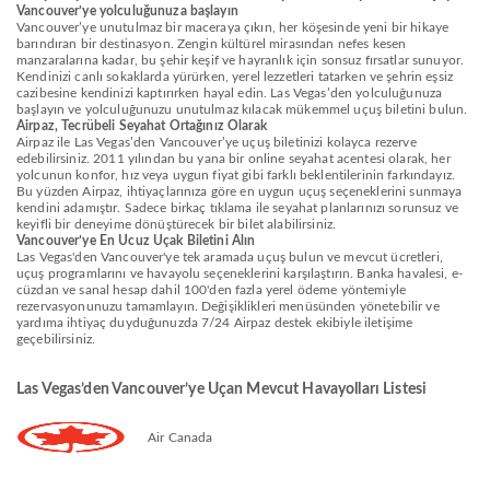
Vancouver’ye yolculuğunuza başlayın
Vancouver’ye unutulmaz bir maceraya çıkın, her köşesinde yeni bir hikaye
barındıran bir destinasyon. Zengin kültürel mirasından nefes kesen
manzaralarına kadar, bu şehir keşif ve hayranlık için sonsuz fırsatlar sunuyor.
Kendinizi canlı sokaklarda yürürken, yerel lezzetleri tatarken ve şehrin eşsiz
cazibesine kendinizi kaptırırken hayal edin. Las Vegas’den yolculuğunuza
başlayın ve yolculuğunuzu unutulmaz kılacak mükemmel uçuş biletini bulun.
Airpaz, Tecrübeli Seyahat Ortağınız Olarak
Airpaz ile Las Vegas’den Vancouver’ye uçuş biletinizi kolayca rezerve
edebilirsiniz. 2011 yılından bu yana bir online seyahat acentesi olarak, her
yolcunun konfor, hız veya uygun fiyat gibi farklı beklentilerinin farkındayız.
Bu yüzden Airpaz, ihtiyaçlarınıza göre en uygun uçuş seçeneklerini sunmaya
kendini adamıştır. Sadece birkaç tıklama ile seyahat planlarınızı sorunsuz ve
keyifli bir deneyime dönüştürecek bir bilet alabilirsiniz.
Vancouver’ye En Ucuz Uçak Biletini Alın
Las Vegas'den Vancouver'ye tek aramada uçuş bulun ve mevcut ücretleri,
uçuş programlarını ve havayolu seçeneklerini karşılaştırın. Banka havalesi, e-
cüzdan ve sanal hesap dahil 100'den fazla yerel ödeme yöntemiyle
rezervasyonunuzu tamamlayın. Değişiklikleri menüsünden yönetebilir ve
yardıma ihtiyaç duyduğunuzda 7/24 Airpaz destek ekibiyle iletişime
geçebilirsiniz.
Las Vegas’den Vancouver’ye Uçan Mevcut Havayolları Listesi
Air Canada