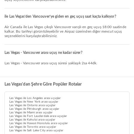
ile Las Vegas’den Vancouver’ye giden en geç uçuş saat kaçta kalkıyor?
Air Canada ile Las Vegas çıkışlı Vancouver varışlı en geç uçuş 18:00 saatinde
kalkar. Bu tarifeyi görüntüleyebilir ve Airpaz üzerinden diğer mevcut uçuş
seçeneklerini karşılaştırabilirsiniz.
Las Vegas - Vancouver arası uçuş ne kadar sürer?
Las Vegas - Vancouver arası uçuş süresi yaklaşık 2sa 44dk.
Las Vegas'dan Şehre Göre Popüler Rotalar
Las Vegas ile Los Angeles arası uçuşlar
Las Vegas ile New York arası uçuşlar
Las Vegas ile Ontario arası uçuşlar
Las Vegas ile Pittsburgh arası uçuşlar
Las Vegas ile Miami arası uçuşlar
Las Vegas ile Fort Lauderdale arası uçuşlar
Las Vegas ile Kahului arası uçuşlar
Las Vegas ile Hawaii Honolulu arası uçuşlar
Las Vegas ile Toronto arası uçuşlar
Las Vegas ile Salt Lake City arası uçuşlar