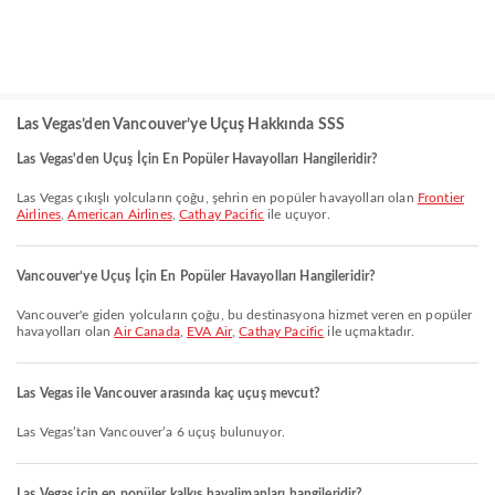
Las Vegas’den Vancouver’ye Uçuş Hakkında SSS
Las Vegas'den Uçuş İçin En Popüler Havayolları Hangileridir?
Las Vegas çıkışlı yolcuların çoğu, şehrin en popüler havayolları olan
Frontier
Airlines
,
American Airlines
,
Cathay Pacific
ile uçuyor.
Vancouver’ye Uçuş İçin En Popüler Havayolları Hangileridir?
Vancouver'e giden yolcuların çoğu, bu destinasyona hizmet veren en popüler
havayolları olan
Air Canada
,
EVA Air
,
Cathay Pacific
ile uçmaktadır.
Las Vegas ile Vancouver arasında kaç uçuş mevcut?
Las Vegas’tan Vancouver’a 6 uçuş bulunuyor.
Las Vegas için en popüler kalkış havalimanları hangileridir?