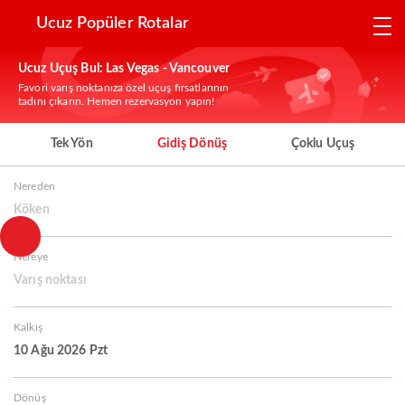
Ucuz Popüler Rotalar
Ucuz Uçuş Bul: Las Vegas - Vancouver
Favori varış noktanıza özel uçuş fırsatlarının
tadını çıkarın. Hemen rezervasyon yapın!
Tek Yön
Gidiş Dönüş
Çoklu Uçuş
Nereden
Köken
Nereye
Varış noktası
Kalkış
10 Ağu 2026 Pzt
Dönüş