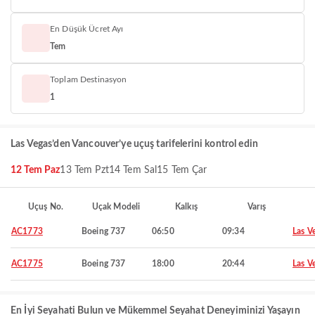
En Düşük Ücret Ayı
Tem
Toplam Destinasyon
1
Las Vegas’den Vancouver’ye uçuş tarifelerini kontrol edin
12 Tem Paz
13 Tem Pzt
14 Tem Sal
15 Tem Çar
Uçuş No.
Uçak Modeli
Kalkış
Varış
AC1773
Boeing 737
06:50
09:34
Las V
AC1775
Boeing 737
18:00
20:44
Las V
En İyi Seyahati Bulun ve Mükemmel Seyahat Deneyiminizi Yaşayın