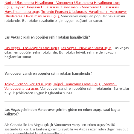
Narita Uluslararası Havalimanı - Vancouver Uluslararası Havalimanı arası
uçuş
,
Tayvan Taoyuan Uluslararası Havalimanı - Vancouver Uluslararası
Havalimanı arası uçuş
,
Toronto Pearson Uluslararası Havalimanı - Vancouver
Uluslararası Havalimanı arası uçuş
, Vancouver varışlı en popüler havalimanı
rotalarıdır. Bu rotalar seyahatiniz için uygun bağlantılar sunar.
Las Vegas çıkışlı en popüler şehir rotaları hangileridir?
Las Vegas - Los Angeles arası uçuş
,
Las Vegas - New York arası uçuş
, Las Vegas
çıkışlı en popüler şehir rotalarıdır. Bu rotalar büyük şehirlerden uygun
bağlantılar sunar.
Vancouver varışlı en popüler şehir rotaları hangileridir?
Tokyo - Vancouver arası uçuş
,
Taipei - Vancouver arası uçuş
,
Toronto -
Vancouver arası uçuş
, Vancouver varışlı en popüler şehir rotalarıdır. Bu rotalar
büyük şehirlerden uygun bağlantılar sunar.
Las Vegas şehrinden Vancouver şehrine giden en erken uçuşu saat kaçta
kalkıyor?
Air Canada ile Las Vegas çıkışlı Vancouver varışlı en erken uçuş 06:50
saatinde kalkar. Bu tarifeyi görüntüleyebilir ve Airpaz üzerinden diğer mevcut
uçuş seçeneklerini karşılaştırabilirsiniz.