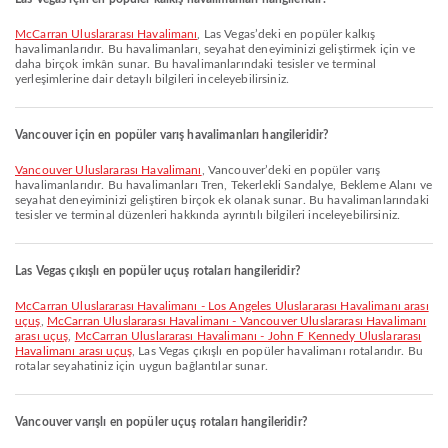
McCarran Uluslararası Havalimanı
, Las Vegas’deki en popüler kalkış
havalimanlarıdır. Bu havalimanları, seyahat deneyiminizi geliştirmek için ve
daha birçok imkân sunar. Bu havalimanlarındaki tesisler ve terminal
yerleşimlerine dair detaylı bilgileri inceleyebilirsiniz.
Vancouver için en popüler varış havalimanları hangileridir?
Vancouver Uluslararası Havalimanı
, Vancouver’deki en popüler varış
havalimanlarıdır. Bu havalimanları Tren, Tekerlekli Sandalye, Bekleme Alanı ve
seyahat deneyiminizi geliştiren birçok ek olanak sunar. Bu havalimanlarındaki
tesisler ve terminal düzenleri hakkında ayrıntılı bilgileri inceleyebilirsiniz.
Las Vegas çıkışlı en popüler uçuş rotaları hangileridir?
McCarran Uluslararası Havalimanı - Los Angeles Uluslararası Havalimanı arası
uçuş
,
McCarran Uluslararası Havalimanı - Vancouver Uluslararası Havalimanı
arası uçuş
,
McCarran Uluslararası Havalimanı - John F Kennedy Uluslararası
Havalimanı arası uçuş
, Las Vegas çıkışlı en popüler havalimanı rotalarıdır. Bu
rotalar seyahatiniz için uygun bağlantılar sunar.
Vancouver varışlı en popüler uçuş rotaları hangileridir?