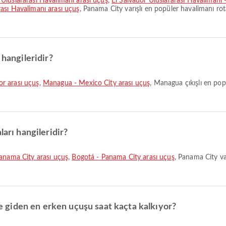
Uluslararası Havalimanı arası uçuş
,
El Salvador Uluslararası Havalimanı
ası Havalimanı arası uçuş
, Panama City varışlı en popüler havalimanı rota
 hangileridir?
r arası uçuş
,
Managua - Mexico City arası uçuş
, Managua çıkışlı en popü
ları hangileridir?
anama City arası uçuş
,
Bogotá - Panama City arası uçuş
, Panama City var
giden en erken uçuşu saat kaçta kalkıyor?