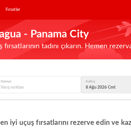
Fırsatlar
agua - Panama City
ş fırsatlarının tadını çıkarın. Hemen rezerv
Nereye
Kalkış
8 Ağu 2026 Cmt
 iyi uçuş fırsatlarını rezerve edin ve ka