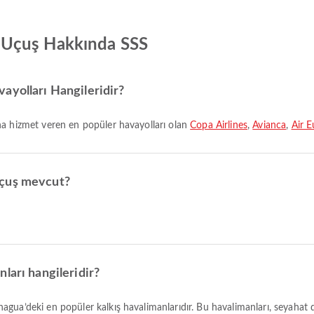
 Uçuş Hakkında SSS
ayolları Hangileridir?
na hizmet veren en popüler havayolları olan
Copa Airlines
,
Avianca
,
Air 
uçuş mevcut?
ları hangileridir?
nagua’deki en popüler kalkış havalimanlarıdır. Bu havalimanları, seyahat 