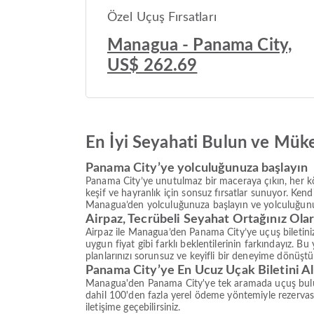
Özel Uçuş Fırsatları
Managua - Panama City,
US$ 262.69
En İyi Seyahati Bulun ve Mük
Panama City’ye yolculuğunuza başlayın
Panama City’ye unutulmaz bir maceraya çıkın, her kö
keşif ve hayranlık için sonsuz fırsatlar sunuyor. Kendi
Managua’den yolculuğunuza başlayın ve yolculuğunu
Airpaz, Tecrübeli Seyahat Ortağınız Ola
Airpaz ile Managua’den Panama City’ye uçuş biletiniz
uygun fiyat gibi farklı beklentilerinin farkındayız. 
planlarınızı sorunsuz ve keyifli bir deneyime dönüştüre
Panama City’ye En Ucuz Uçak Biletini Al
Managua'den Panama City'ye tek aramada uçuş bulun v
dahil 100'den fazla yerel ödeme yöntemiyle rezerva
iletişime geçebilirsiniz.