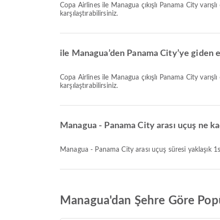
Copa Airlines ile Managua çıkışlı Panama City varışlı en erken uçuş 03:14 saatinde kalkar. Bu tarifeyi görüntüleyebilir ve Airpaz üzerinden diğer mevcut uçuş seçeneklerini
karşılaştırabilirsiniz.
ile Managua’den Panama City’ye giden e
Copa Airlines ile Managua çıkışlı Panama City varışlı en geç uçuş 15:49 saatinde kalkar. Bu tarifeyi görüntüleyebilir ve Airpaz üzerinden diğer mevcut uçuş seçeneklerini
karşılaştırabilirsiniz.
Managua - Panama City arası uçuş ne ka
Managua - Panama City arası uçuş süresi yaklaşık 1
Managua'dan Şehre Göre Popü