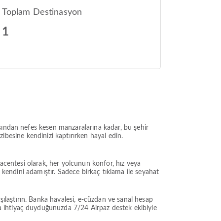
Toplam Destinasyon
1
sından nefes kesen manzaralarına kadar, bu şehir
azibesine kendinizi kaptırırken hayal edin.
 acentesi olarak, her yolcunun konfor, hız veya
 kendini adamıştır. Sadece birkaç tıklama ile seyahat
laştırın. Banka havalesi, e-cüzdan ve sanal hesap
a ihtiyaç duyduğunuzda 7/24 Airpaz destek ekibiyle