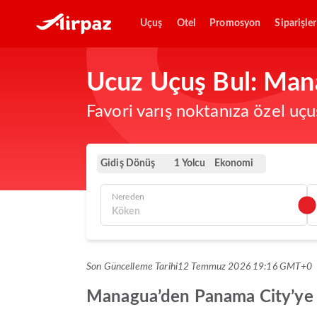
Uçuş
Otel
Promosyon
Siparişler
Ucuz Uçuş Bul: Man
Favori varış noktanıza özel uçu
Gidiş Dönüş
Ekonomi
1 Yolcu
Nereden
Son Güncelleme Tarihi
12 Temmuz 2026 19:16 GMT+0
Managua’den Panama City’ye en