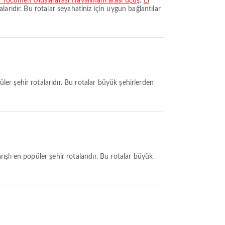
 - Tocumen Uluslararası Havalimanı arası uçuş
,
El
larıdır. Bu rotalar seyahatiniz için uygun bağlantılar
ler şehir rotalarıdır. Bu rotalar büyük şehirlerden
ışlı en popüler şehir rotalarıdır. Bu rotalar büyük