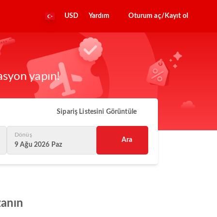
USD
Yardım
Oturum aç/Kayıt ol
asyon yapın!
Sipariş Listesini Görüntüle
Dönüş
Ara
9 Ağu 2026 Paz
zanın