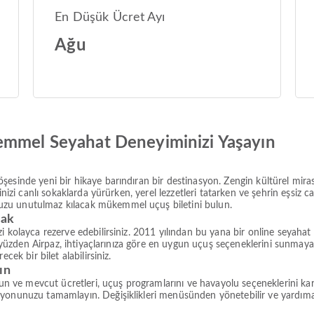
En Düşük Ücret Ayı
Ağu
emmel Seyahat Deneyiminizi Yaşayın
şesinde yeni bir hikaye barındıran bir destinasyon. Zengin kültürel mira
nizi canlı sokaklarda yürürken, yerel lezzetleri tatarken ve şehrin eşsiz c
zu unutulmaz kılacak mükemmel uçuş biletini bulun.
rak
i kolayca rezerve edebilirsiniz. 2011 yılından bu yana bir online seyahat
Bu yüzden Airpaz, ihtiyaçlarınıza göre en uygun uçuş seçeneklerini sunmaya
cek bir bilet alabilirsiniz.
ın
e mevcut ücretleri, uçuş programlarını ve havayolu seçeneklerini karşı
syonunuzu tamamlayın. Değişiklikleri menüsünden yönetebilir ve yardım