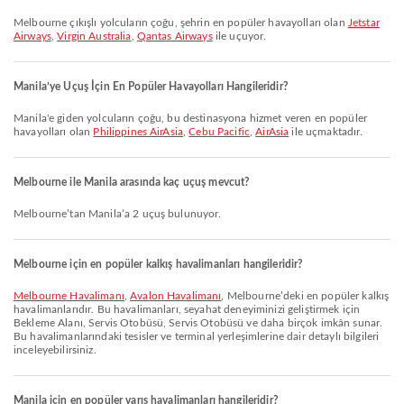
Melbourne çıkışlı yolcuların çoğu, şehrin en popüler havayolları olan
Jetstar
Airways
,
Virgin Australia
,
Qantas Airways
ile uçuyor.
Manila’ye Uçuş İçin En Popüler Havayolları Hangileridir?
Manila'e giden yolcuların çoğu, bu destinasyona hizmet veren en popüler
havayolları olan
Philippines AirAsia
,
Cebu Pacific
,
AirAsia
ile uçmaktadır.
Melbourne ile Manila arasında kaç uçuş mevcut?
Melbourne’tan Manila’a 2 uçuş bulunuyor.
Melbourne için en popüler kalkış havalimanları hangileridir?
Melbourne Havalimanı
,
Avalon Havalimanı
, Melbourne’deki en popüler kalkış
havalimanlarıdır. Bu havalimanları, seyahat deneyiminizi geliştirmek için
Bekleme Alanı, Servis Otobüsü, Servis Otobüsü ve daha birçok imkân sunar.
Bu havalimanlarındaki tesisler ve terminal yerleşimlerine dair detaylı bilgileri
inceleyebilirsiniz.
Manila için en popüler varış havalimanları hangileridir?