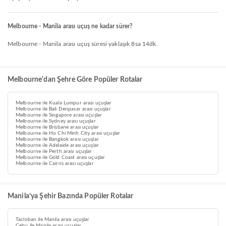
Melbourne - Manila arası uçuş ne kadar sürer?
Melbourne - Manila arası uçuş süresi yaklaşık 8sa 14dk.
Melbourne'dan Şehre Göre Popüler Rotalar
Melbourne ile Kuala Lumpur arası uçuşlar
Melbourne ile Bali Denpasar arası uçuşlar
Melbourne ile Singapore arası uçuşlar
Melbourne ile Sydney arası uçuşlar
Melbourne ile Brisbane arası uçuşlar
Melbourne ile Ho Chi Minh City arası uçuşlar
Melbourne ile Bangkok arası uçuşlar
Melbourne ile Adelaide arası uçuşlar
Melbourne ile Perth arası uçuşlar
Melbourne ile Gold Coast arası uçuşlar
Melbourne ile Cairns arası uçuşlar
Manila’ya Şehir Bazında Popüler Rotalar
Tacloban ile Manila arası uçuşlar
Cebu ile Manila arası uçuşlar