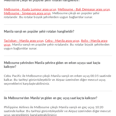
Melbourne çıkışlı en popüler şehir rotaları hangileridir?
Melbourne - Kuala Lumpur arası uçuş
,
Melbourne - Bali Denpasar arası uçuş
,
Melbourne - Singapore arası uçuş
, Melbourne çıkışlı en popüler şehir
rotalarıdır. Bu rotalar büyük şehirlerden uygun bağlantılar sunar.
Manila varışlı en popüler şehir rotaları hangileridir?
Tacloban - Manila arası uçuş
,
Cebu - Manila arası uçuş
,
Iloilo - Manila arası
uçuş
, Manila varışlı en popüler şehir rotalarıdır. Bu rotalar büyük şehirlerden
uygun bağlantılar sunar.
Melbourne şehrinden Manila şehrine giden en erken uçuşu saat kaçta
kalkıyor?
Cebu Pacific ile Melbourne çıkışlı Manila varışlı en erken uçuş 00:35 saatinde
kalkar. Bu tarifeyi görüntüleyebilir ve Airpaz üzerinden diğer mevcut uçuş
seçeneklerini karşılaştırabilirsiniz.
ile Melbourne’den Manila’ye giden en geç uçuş saat kaçta kalkıyor?
Philippine Airlines ile Melbourne çıkışlı Manila varışlı en geç uçuş 10:20
saatinde kalkar. Bu tarifeyi görüntüleyebilir ve Airpaz üzerinden diğer mevcut
uçuş seçeneklerini karşılaştırabilirsiniz.