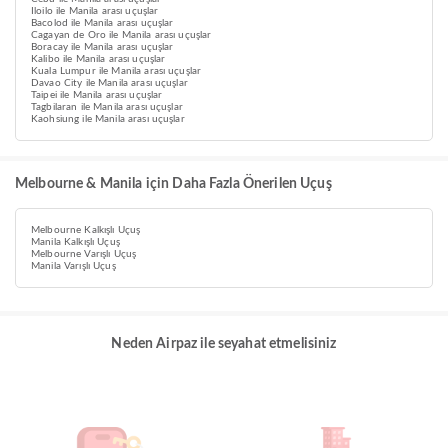
Iloilo ile Manila arası uçuşlar
Bacolod ile Manila arası uçuşlar
Cagayan de Oro ile Manila arası uçuşlar
Boracay ile Manila arası uçuşlar
Kalibo ile Manila arası uçuşlar
Kuala Lumpur ile Manila arası uçuşlar
Davao City ile Manila arası uçuşlar
Taipei ile Manila arası uçuşlar
Tagbilaran ile Manila arası uçuşlar
Kaohsiung ile Manila arası uçuşlar
Melbourne & Manila için Daha Fazla Önerilen Uçuş
Melbourne Kalkışlı Uçuş
Manila Kalkışlı Uçuş
Melbourne Varışlı Uçuş
Manila Varışlı Uçuş
Neden Airpaz ile seyahat etmelisiniz