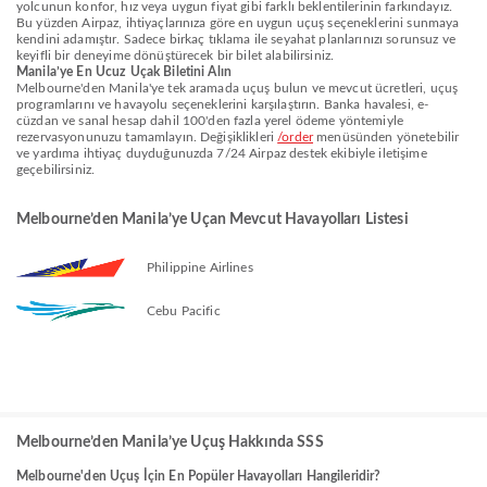
yolcunun konfor, hız veya uygun fiyat gibi farklı beklentilerinin farkındayız.
Bu yüzden Airpaz, ihtiyaçlarınıza göre en uygun uçuş seçeneklerini sunmaya
kendini adamıştır. Sadece birkaç tıklama ile seyahat planlarınızı sorunsuz ve
keyifli bir deneyime dönüştürecek bir bilet alabilirsiniz.
Manila’ye En Ucuz Uçak Biletini Alın
Melbourne'den Manila'ye tek aramada uçuş bulun ve mevcut ücretleri, uçuş
programlarını ve havayolu seçeneklerini karşılaştırın. Banka havalesi, e-
cüzdan ve sanal hesap dahil 100'den fazla yerel ödeme yöntemiyle
rezervasyonunuzu tamamlayın. Değişiklikleri
/order
menüsünden yönetebilir
ve yardıma ihtiyaç duyduğunuzda 7/24 Airpaz destek ekibiyle iletişime
geçebilirsiniz.
Melbourne’den Manila’ye Uçan Mevcut Havayolları Listesi
Philippine Airlines
Cebu Pacific
Melbourne’den Manila’ye Uçuş Hakkında SSS
Melbourne'den Uçuş İçin En Popüler Havayolları Hangileridir?