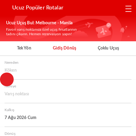
Ucuz Popüler Rotalar
Ucuz Uçuş Bul: Melbourne - Manila
Favori varış noktanıza özel uçuş fırsatlarının
tadını çıkarın. Hemen rezervasyon yapın!
Tek Yön
Gidiş Dönüş
Çoklu Uçuş
Nereden
Köken
Nereye
Varış noktası
Kalkış
7 Ağu 2026 Cum
Dönüş