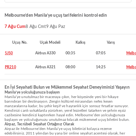
Melbourne’den Manila’ye uçuş tarifelerini kontrol edin
7 Ağu Cum
8 Ağu Cmt
9 Ağu Paz
Uçuş No.
Uçak Modeli
Kalkış
Varış
5J50
Airbus A330
00:35
07:05
Melb
PR210
Airbus A321
08:00
14:25
Melb
En İyi Seyahati Bulun ve Mükemmel Seyahat Deneyiminizi Yaşayın
Manila’ye yolculuğunuza başlayın
Manila’ye unutulmaz bir maceraya çıkın, her köşesinde yeni bir hikaye
barındıran bir destinasyon. Zengin kültürel mirasından nefes kesen
manzaralarına kadar, bu şehir keşif ve hayranlık için sonsuz fırsatlar sunuyor.
Kendinizi canlı sokaklarda yürürken, yerel lezzetleri tatarken ve şehrin eşsiz
cazibesine kendinizi kaptırırken hayal edin. Melbourne’den yolculuğunuza
başlayın ve yolculuğunuzu unutulmaz kılacak mükemmel uçuş biletini bulun.
Airpaz, Tecrübeli Seyahat Ortağınız Olarak
Airpaz ile Melbourne’den Manila’ye uçuş biletinizi kolayca rezerve
edebilirsiniz. 2011 yılından bu yana bir online seyahat acentesi olarak, her