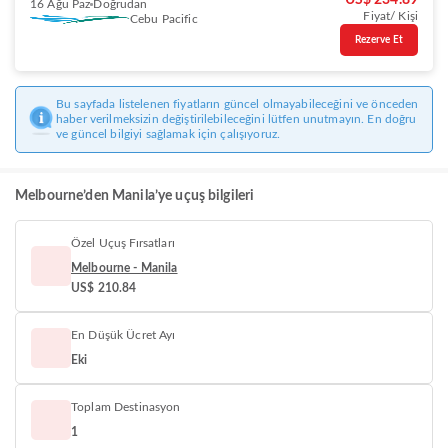
US$ 234.89
16 Ağu Paz
Doğrudan
Fiyat/ Kişi
Cebu Pacific
Rezerve Et
Bu sayfada listelenen fiyatların güncel olmayabileceğini ve önceden
haber verilmeksizin değiştirilebileceğini lütfen unutmayın. En doğru
ve güncel bilgiyi sağlamak için çalışıyoruz.
Melbourne’den Manila’ye uçuş bilgileri
Özel Uçuş Fırsatları
Melbourne - Manila
US$ 210.84
En Düşük Ücret Ayı
Eki
Toplam Destinasyon
1