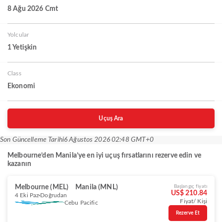
8 Ağu 2026 Cmt
Yolcular
1 Yetişkin
Class
Ekonomi
Uçuş Ara
Son Güncelleme Tarihi
6 Ağustos 2026 02:48 GMT+0
Melbourne’den Manila’ye en iyi uçuş fırsatlarını rezerve edin ve
kazanın
Melbourne (MEL)
Manila (MNL)
Başlangıç fiyatı
US$ 210.84
4 Eki Paz
Doğrudan
Fiyat/ Kişi
Cebu Pacific
Rezerve Et