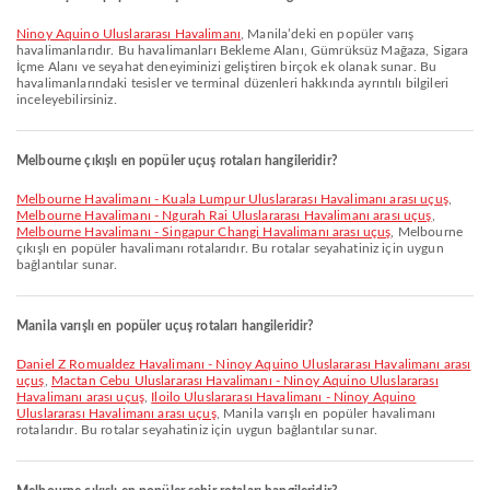
Ninoy Aquino Uluslararası Havalimanı
, Manila’deki en popüler varış
havalimanlarıdır. Bu havalimanları Bekleme Alanı, Gümrüksüz Mağaza, Sigara
İçme Alanı ve seyahat deneyiminizi geliştiren birçok ek olanak sunar. Bu
havalimanlarındaki tesisler ve terminal düzenleri hakkında ayrıntılı bilgileri
inceleyebilirsiniz.
Melbourne çıkışlı en popüler uçuş rotaları hangileridir?
Melbourne Havalimanı - Kuala Lumpur Uluslararası Havalimanı arası uçuş
,
Melbourne Havalimanı - Ngurah Rai Uluslararası Havalimanı arası uçuş
,
Melbourne Havalimanı - Singapur Changi Havalimanı arası uçuş
, Melbourne
çıkışlı en popüler havalimanı rotalarıdır. Bu rotalar seyahatiniz için uygun
bağlantılar sunar.
Manila varışlı en popüler uçuş rotaları hangileridir?
Daniel Z Romualdez Havalimanı - Ninoy Aquino Uluslararası Havalimanı arası
uçuş
,
Mactan Cebu Uluslararası Havalimanı - Ninoy Aquino Uluslararası
Havalimanı arası uçuş
,
Iloilo Uluslararası Havalimanı - Ninoy Aquino
Uluslararası Havalimanı arası uçuş
, Manila varışlı en popüler havalimanı
rotalarıdır. Bu rotalar seyahatiniz için uygun bağlantılar sunar.