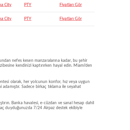
a City
PTY
Fiyatları Gör
a City
PTY
Fiyatları Gör
sından nefes kesen manzaralarına kadar, bu şehir
cazibesine kendinizi kaptırırken hayal edin. Miami’den
centesi olarak, her yolcunun konfor, hız veya uygun
ni adamıştır. Sadece birkaç tıklama ile seyahat
tırın. Banka havalesi, e-cüzdan ve sanal hesap dahil
yaç duyduğunuzda 7/24 Airpaz destek ekibiyle