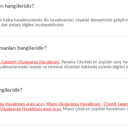
ı hangileridir?
r kalkış havalimanlarıdır. Bu havalimanları, seyahat deneyiminizi gelişti
ir detaylı bilgileri inceleyebilirsiniz.
manları hangileridir?
Gelabert Uluslararası Havalimanı
, Panama City’deki en popüler varış ha
limanlarındaki tesisler ve terminal düzenleri hakkında ayrıntılı bilgileri in
ngileridir?
rası Havalimanı arası uçuş
,
Miami Uluslararası Havalimanı - Cheddi Jagan 
 Uluslararası Havalimanı arası uçuş
, Miami çıkışlı en popüler havalimanı r