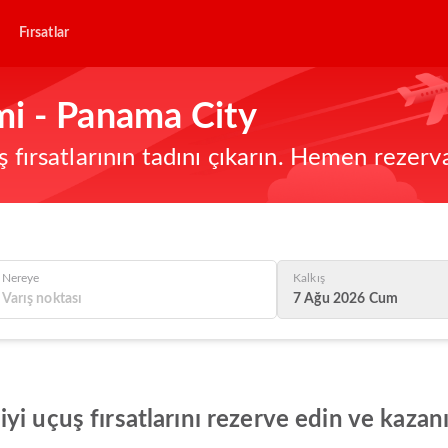
Fırsatlar
i - Panama City
ş fırsatlarının tadını çıkarın. Hemen rezerv
Nereye
Kalkış
7 Ağu 2026 Cum
i uçuş fırsatlarını rezerve edin ve kazan