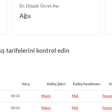
En Düşük Ücret Ayı
Ağu
 tarifelerini kontrol edin
Varış
Kalkış Şehri
Kalkış havalimanı
Va
08:06
Miami
MIA
Panam
08:06
Miami
MIA
Panam