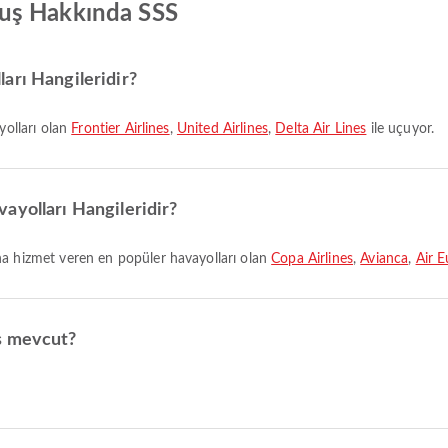
uş Hakkında SSS
arı Hangileridir?
ayolları olan
Frontier Airlines
,
United Airlines
,
Delta Air Lines
ile uçuyor.
ayolları Hangileridir?
na hizmet veren en popüler havayolları olan
Copa Airlines
,
Avianca
,
Air 
ş mevcut?