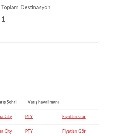
Toplam Destinasyon
1
rış Şehri
Varış havalimanı
a City
PTY
Fiyatları Gör
a City
PTY
Fiyatları Gör