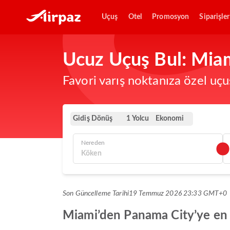
Uçuş
Otel
Promosyon
Siparişler
Ucuz Uçuş Bul: Miam
Favori varış noktanıza özel uçu
Gidiş Dönüş
Ekonomi
1 Yolcu
Nereden
Son Güncelleme Tarihi
19 Temmuz 2026 23:33 GMT+0
Miami’den Panama City’ye en iy