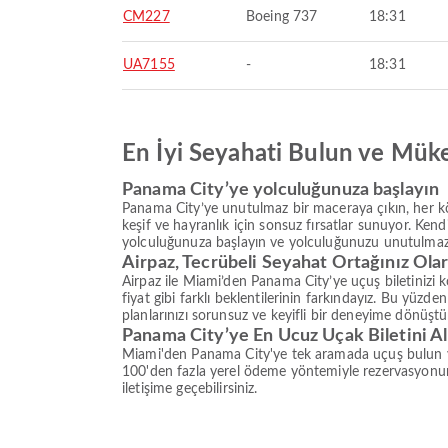
CM227
Boeing 737
18:31
UA7155
-
18:31
En İyi Seyahati Bulun ve Mük
Panama City’ye yolculuğunuza başlayın
Panama City’ye unutulmaz bir maceraya çıkın, her kö
keşif ve hayranlık için sonsuz fırsatlar sunuyor. Kend
yolculuğunuza başlayın ve yolculuğunuzu unutulmaz
Airpaz, Tecrübeli Seyahat Ortağınız Ola
Airpaz ile Miami’den Panama City’ye uçuş biletinizi 
fiyat gibi farklı beklentilerinin farkındayız. Bu yüz
planlarınızı sorunsuz ve keyifli bir deneyime dönüştüre
Panama City’ye En Ucuz Uçak Biletini Al
Miami'den Panama City'ye tek aramada uçuş bulun ve 
100'den fazla yerel ödeme yöntemiyle rezervasyonun
iletişime geçebilirsiniz.