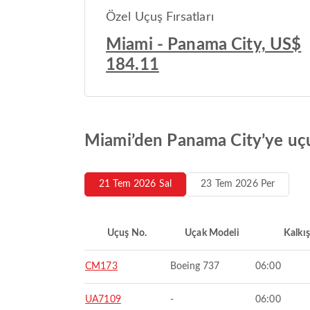
Özel Uçuş Fırsatları
Miami - Panama City, US$
184.11
Miami’den Panama City’ye uçuş
21 Tem 2026 Sal
23 Tem 2026 Per
Uçuş No.
Uçak Modeli
Kalkış
CM173
Boeing 737
06:00
UA7109
-
06:00