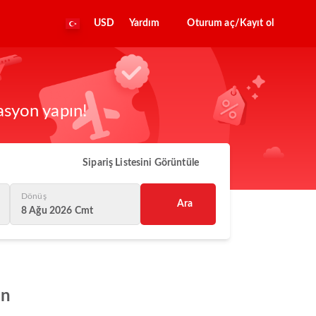
USD
Yardım
Oturum aç/Kayıt ol
asyon yapın!
Sipariş Listesini Görüntüle
Dönüş
Ara
8 Ağu 2026 Cmt
ın