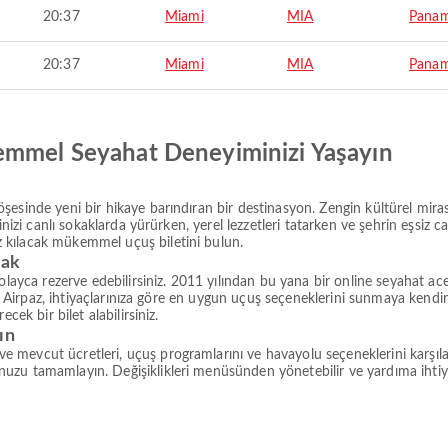
20:37
Miami
MIA
Panam
20:37
Miami
MIA
Panam
emmel Seyahat Deneyiminizi Yaşayın
şesinde yeni bir hikaye barındıran bir destinasyon. Zengin kültürel mira
inizi canlı sokaklarda yürürken, yerel lezzetleri tatarken ve şehrin eşsiz 
 kılacak mükemmel uçuş biletini bulun.
rak
kolayca rezerve edebilirsiniz. 2011 yılından bu yana bir online seyahat a
den Airpaz, ihtiyaçlarınıza göre en uygun uçuş seçeneklerini sunmaya kendi
cek bir bilet alabilirsiniz.
ın
mevcut ücretleri, uçuş programlarını ve havayolu seçeneklerini karşılaş
uzu tamamlayın. Değişiklikleri menüsünden yönetebilir ve yardıma ihti