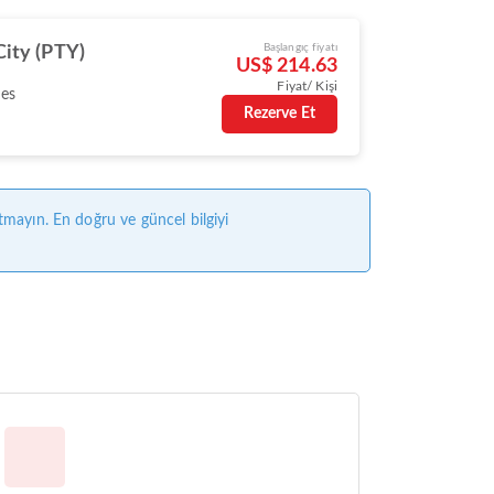
Başlangıç fiyatı
ity (PTY)
US$ 214.63
Fiyat/ Kişi
nes
Rezerve Et
tmayın. En doğru ve güncel bilgiyi