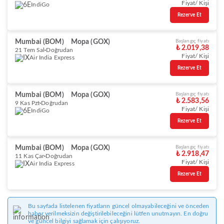
Fiyat/ Kişi
IndiGo
Rezerve Et
Mumbai (BOM)
Mopa (GOX)
Başlangıç fiyatı
₺ 2.019,38
21 Tem Sal
Doğrudan
Fiyat/ Kişi
Air India Express
Rezerve Et
Mumbai (BOM)
Mopa (GOX)
Başlangıç fiyatı
₺ 2.583,56
9 Kas Pzt
Doğrudan
Fiyat/ Kişi
IndiGo
Rezerve Et
Mumbai (BOM)
Mopa (GOX)
Başlangıç fiyatı
₺ 2.918,47
11 Kas Çar
Doğrudan
Fiyat/ Kişi
Air India Express
Rezerve Et
Bu sayfada listelenen fiyatların güncel olmayabileceğini ve önceden
haber verilmeksizin değiştirilebileceğini lütfen unutmayın. En doğru
ve güncel bilgiyi sağlamak için çalışıyoruz.