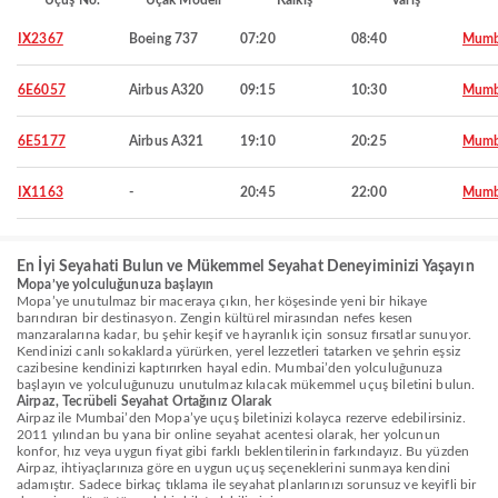
Uçuş No.
Uçak Modeli
Kalkış
Varış
IX2367
Boeing 737
07:20
08:40
Mumb
6E6057
Airbus A320
09:15
10:30
Mumb
6E5177
Airbus A321
19:10
20:25
Mumb
IX1163
-
20:45
22:00
Mumb
En İyi Seyahati Bulun ve Mükemmel Seyahat Deneyiminizi Yaşayın
Mopa’ye yolculuğunuza başlayın
Mopa’ye unutulmaz bir maceraya çıkın, her köşesinde yeni bir hikaye
barındıran bir destinasyon. Zengin kültürel mirasından nefes kesen
manzaralarına kadar, bu şehir keşif ve hayranlık için sonsuz fırsatlar sunuyor.
Kendinizi canlı sokaklarda yürürken, yerel lezzetleri tatarken ve şehrin eşsiz
cazibesine kendinizi kaptırırken hayal edin. Mumbai’den yolculuğunuza
başlayın ve yolculuğunuzu unutulmaz kılacak mükemmel uçuş biletini bulun.
Airpaz, Tecrübeli Seyahat Ortağınız Olarak
Airpaz ile Mumbai’den Mopa’ye uçuş biletinizi kolayca rezerve edebilirsiniz.
2011 yılından bu yana bir online seyahat acentesi olarak, her yolcunun
konfor, hız veya uygun fiyat gibi farklı beklentilerinin farkındayız. Bu yüzden
Airpaz, ihtiyaçlarınıza göre en uygun uçuş seçeneklerini sunmaya kendini
adamıştır. Sadece birkaç tıklama ile seyahat planlarınızı sorunsuz ve keyifli bir