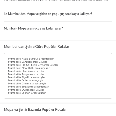
ile Mumbai’den Mopa’ye giden en geç uçuş saat kaçta kalkıyor?
Mumbai - Mopa arası uçuş ne kadar sürer?
Mumbai'dan Şehre Göre Popüler Rotalar
Mumbai ile Kuala Lumpur arası uçuşlar
Mumbai ile Bangkok arası uçuşlar
Mumbai ile Ho Chi Minh City arası uçuşlar
Mumbai ile New Delhi arası uçuşlar
Mumbai ile Hanoi arası uçuşlar
Mumbai ile Tokyo arası uçuşlar
Mumbai ile Riyadh arası uçuşlar
Mumbai ile Doha arası uçuşlar
Mumbai ile Chennai arası uçuşlar
Mumbai ile Singapore arası uçuşlar
Mumbai ile Dubai arası uçuşlar
Mumbai ile Sharjah arası uçuşlar
Mopa’ya Şehir Bazında Popüler Rotalar