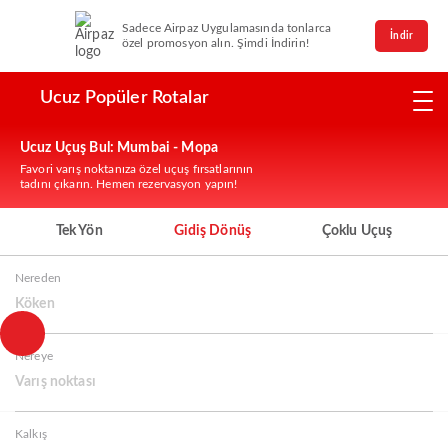
Sadece Airpaz Uygulamasında tonlarca
İndir
özel promosyon alın. Şimdi İndirin!
Ucuz Popüler Rotalar
Ucuz Uçuş Bul: Mumbai - Mopa
Favori varış noktanıza özel uçuş fırsatlarının
tadını çıkarın. Hemen rezervasyon yapın!
Tek Yön
Gidiş Dönüş
Çoklu Uçuş
Nereden
Köken
Nereye
Varış noktası
Kalkış