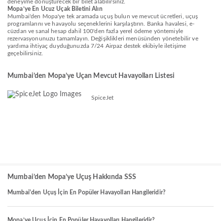
deneyime dönüştürecek bir bilet alabilirsiniz.
Mopa’ye En Ucuz Uçak Biletini Alın
Mumbai'den Mopa'ye tek aramada uçuş bulun ve mevcut ücretleri, uçuş
programlarını ve havayolu seçeneklerini karşılaştırın. Banka havalesi, e-
cüzdan ve sanal hesap dahil 100'den fazla yerel ödeme yöntemiyle
rezervasyonunuzu tamamlayın. Değişiklikleri menüsünden yönetebilir ve
yardıma ihtiyaç duyduğunuzda 7/24 Airpaz destek ekibiyle iletişime
geçebilirsiniz.
Mumbai’den Mopa’ye Uçan Mevcut Havayolları Listesi
SpiceJet
Mumbai’den Mopa’ye Uçuş Hakkında SSS
Mumbai'den Uçuş İçin En Popüler Havayolları Hangileridir?
Mopa’ye Uçuş İçin En Popüler Havayolları Hangileridir?