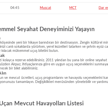
04:45
Muscat
MCT
Dar e
emmel Seyahat Deneyiminizi Yaşayın
n
köşesinde yeni bir hikaye barındıran bir destinasyon. Zengin kültürel mi
inizi canlı sokaklarda yürürken, yerel lezzetleri tatarken ve şehrin eşsiz 
 kılacak mükemmel uçuş biletini bulun.
rak
i kolayca rezerve edebilirsiniz. 2011 yılından bu yana bir online seyahat
Bu yüzden Airpaz, ihtiyaçlarınıza göre en uygun uçuş seçeneklerini sunmaya
cek bir bilet alabilirsiniz.
Alın
ve mevcut ücretleri, uçuş programlarını ve havayolu seçeneklerini karşı
syonunuzu tamamlayın. Değişiklikleri menüsünden yönetebilir ve yardım
Uçan Mevcut Havayolları Listesi