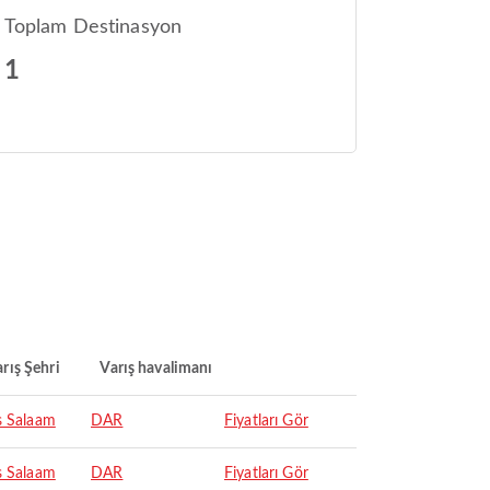
Toplam Destinasyon
1
rış Şehri
Varış havalimanı
s Salaam
DAR
Fiyatları Gör
s Salaam
DAR
Fiyatları Gör