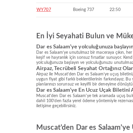
WY707
Boeing 737
22:50
En İyi Seyahati Bulun ve Mük
Dar es Salaam’ye yolculuğunuza başlayı
Dar es Salaam’ye unutulmaz bir maceraya çıkın, her 
keşif ve hayranlık için sonsuz fırsatlar sunuyor. Kend
yolculuğunuza başlayın ve yolculuğunuzu unutulmaz
Airpaz, Tecrübeli Seyahat Ortağınız Ola
Airpaz ile Muscat’den Dar es Salaam’ye uçuş biletiniz
uygun fiyat gibi farklı beklentilerinin farkındayız. 
planlarınızı sorunsuz ve keyifli bir deneyime dönüştüre
Dar es Salaam’ye En Ucuz Uçak Biletini 
Muscat'den Dar es Salaam'ye tek aramada uçuş bulun 
dahil 100'den fazla yerel ödeme yöntemiyle rezerva
iletişime geçebilirsiniz.
Muscat’den Dar es Salaam’ye 