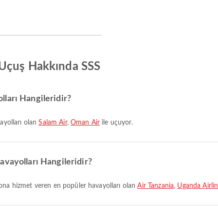
 Uçuş Hakkında SSS
ları Hangileridir?
vayolları olan
Salam Air
,
Oman Air
ile uçuyor.
avayolları Hangileridir?
yona hizmet veren en popüler havayolları olan
Air Tanzania
,
Uganda Airli