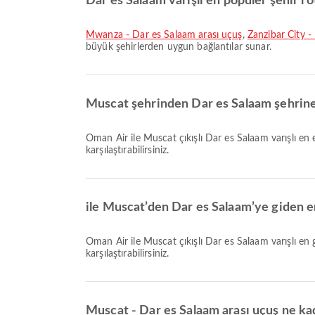
Dar es Salaam varışlı en popüler şehir rot
Mwanza - Dar es Salaam arası uçuş
,
Zanzibar City -
büyük şehirlerden uygun bağlantılar sunar.
Muscat şehrinden Dar es Salaam şehrine
Oman Air ile Muscat çıkışlı Dar es Salaam varışlı en erken uçuş 09:15 saatinde kalkar. Bu tarifeyi görüntüleyebilir ve Airpaz üzerinden diğer mevcut uçuş seçeneklerini
karşılaştırabilirsiniz.
ile Muscat’den Dar es Salaam’ye giden e
Oman Air ile Muscat çıkışlı Dar es Salaam varışlı en geç uçuş 22:50 saatinde kalkar. Bu tarifeyi görüntüleyebilir ve Airpaz üzerinden diğer mevcut uçuş seçeneklerini
karşılaştırabilirsiniz.
Muscat - Dar es Salaam arası uçuş ne ka