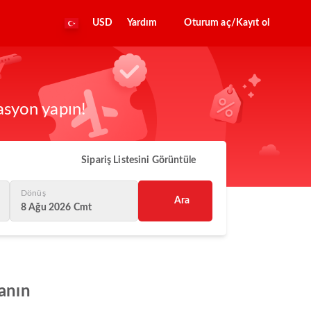
USD
Yardım
Oturum aç/Kayıt ol
asyon yapın!
Sipariş Listesini Görüntüle
Dönüş
Ara
8 Ağu 2026 Cmt
zanın