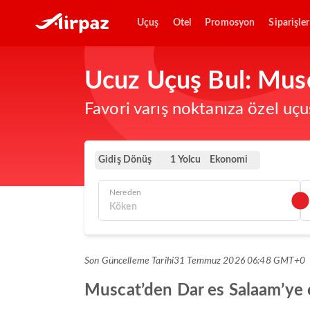
Uçuş
Otel
Promosyon
Siparişler
Ucuz Uçuş Bul: Musc
Favori varış noktanıza özel uçu
Gidiş Dönüş
Ekonomi
1 Yolcu
Nereden
Son Güncelleme Tarihi
31 Temmuz 2026 06:48 GMT+0
Muscat’den Dar es Salaam’ye en