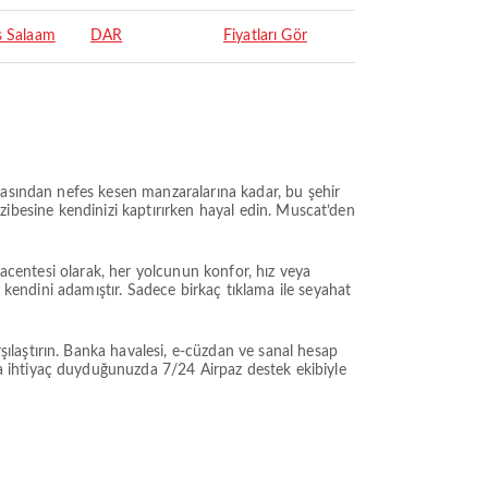
s Salaam
DAR
Fiyatları Gör
rasından nefes kesen manzaralarına kadar, bu şehir
cazibesine kendinizi kaptırırken hayal edin. Muscat’den
 acentesi olarak, her yolcunun konfor, hız veya
 kendini adamıştır. Sadece birkaç tıklama ile seyahat
laştırın. Banka havalesi, e-cüzdan ve sanal hesap
a ihtiyaç duyduğunuzda 7/24 Airpaz destek ekibiyle