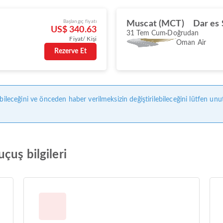
Başlangıç fiyatı
Muscat (MCT)
Dar es
US$ 340.63
31 Tem Cum
Doğrudan
Fiyat/ Kişi
Oman Air
Rezerve Et
bileceğini ve önceden haber verilmeksizin değiştirilebileceğini lütfen unu
çuş bilgileri