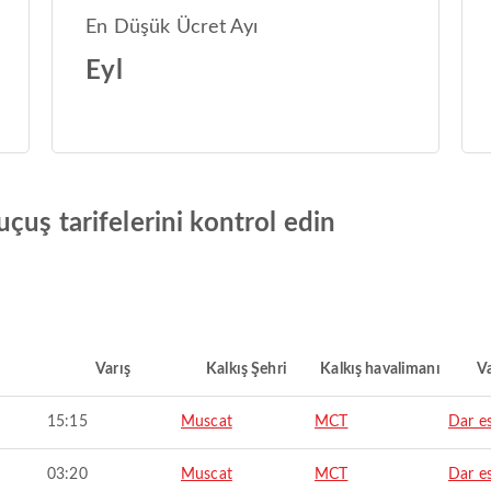
En Düşük Ücret Ayı
Eyl
çuş tarifelerini kontrol edin
Varış
Kalkış Şehri
Kalkış havalimanı
Va
15:15
Muscat
MCT
Dar e
03:20
Muscat
MCT
Dar e