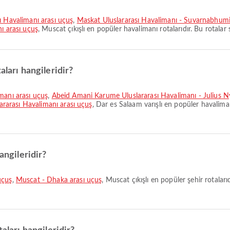
sı Havalimanı arası uçuş
,
Maskat Uluslararası Havalimanı - Suvarnabhumi
ı arası uçuş
, Muscat çıkışlı en popüler havalimanı rotalarıdır. Bu rotalar
aları hangileridir?
imanı arası uçuş
,
Abeid Amani Karume Uluslararası Havalimanı - Julius Ny
lararası Havalimanı arası uçuş
, Dar es Salaam varışlı en popüler havaliman
angileridir?
uçuş
,
Muscat - Dhaka arası uçuş
, Muscat çıkışlı en popüler şehir rotalar