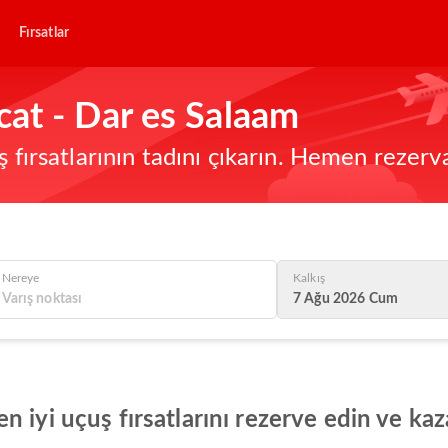
Fırsatlar
at - Dar es Salaam
ş fırsatlarının tadını çıkarın. Hemen rezerv
Nereye
Kalkış
7 Ağu 2026 Cum
 iyi uçuş fırsatlarını rezerve edin ve ka