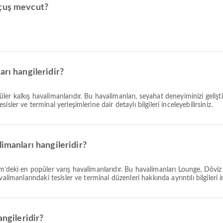
uçuş mevcut?
arı hangileridir?
ler kalkış havalimanlarıdır. Bu havalimanları, seyahat deneyiminizi geli
ler ve terminal yerleşimlerine dair detaylı bilgileri inceleyebilirsiniz.
imanları hangileridir?
am’deki en popüler varış havalimanlarıdır. Bu havalimanları Lounge, Dö
limanlarındaki tesisler ve terminal düzenleri hakkında ayrıntılı bilgileri in
angileridir?