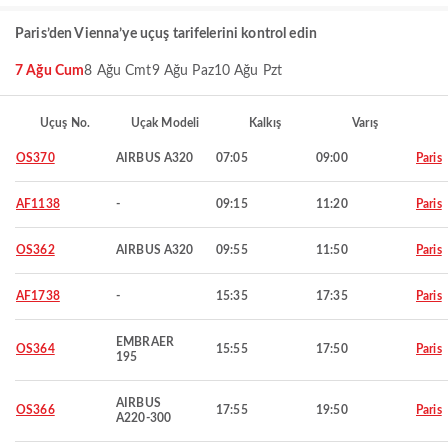
Paris’den Vienna’ye uçuş tarifelerini kontrol edin
7 Ağu Cum
8 Ağu Cmt
9 Ağu Paz
10 Ağu Pzt
Uçuş No.
Uçak Modeli
Kalkış
Varış
OS370
AIRBUS A320
07:05
09:00
Paris
AF1138
-
09:15
11:20
Paris
OS362
AIRBUS A320
09:55
11:50
Paris
AF1738
-
15:35
17:35
Paris
EMBRAER
OS364
15:55
17:50
Paris
195
AIRBUS
OS366
17:55
19:50
Paris
A220-300