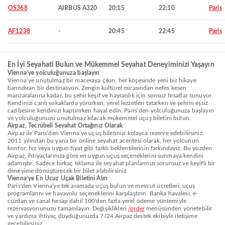
OS368
AIRBUS A320
20:15
22:10
Paris
AF1238
-
20:45
22:45
Paris
En İyi Seyahati Bulun ve Mükemmel Seyahat Deneyiminizi Yaşayın
Vienna’ye yolculuğunuza başlayın
Vienna’ye unutulmaz bir maceraya çıkın, her köşesinde yeni bir hikaye
barındıran bir destinasyon. Zengin kültürel mirasından nefes kesen
manzaralarına kadar, bu şehir keşif ve hayranlık için sonsuz fırsatlar sunuyor.
Kendinizi canlı sokaklarda yürürken, yerel lezzetleri tatarken ve şehrin eşsiz
cazibesine kendinizi kaptırırken hayal edin. Paris’den yolculuğunuza başlayın
ve yolculuğunuzu unutulmaz kılacak mükemmel uçuş biletini bulun.
Airpaz, Tecrübeli Seyahat Ortağınız Olarak
Airpaz ile Paris’den Vienna’ye uçuş biletinizi kolayca rezerve edebilirsiniz.
2011 yılından bu yana bir online seyahat acentesi olarak, her yolcunun
konfor, hız veya uygun fiyat gibi farklı beklentilerinin farkındayız. Bu yüzden
Airpaz, ihtiyaçlarınıza göre en uygun uçuş seçeneklerini sunmaya kendini
adamıştır. Sadece birkaç tıklama ile seyahat planlarınızı sorunsuz ve keyifli bir
deneyime dönüştürecek bir bilet alabilirsiniz.
Vienna’ye En Ucuz Uçak Biletini Alın
Paris'den Vienna'ye tek aramada uçuş bulun ve mevcut ücretleri, uçuş
programlarını ve havayolu seçeneklerini karşılaştırın. Banka havalesi, e-
cüzdan ve sanal hesap dahil 100'den fazla yerel ödeme yöntemiyle
rezervasyonunuzu tamamlayın. Değişiklikleri
/order
menüsünden yönetebilir
ve yardıma ihtiyaç duyduğunuzda 7/24 Airpaz destek ekibiyle iletişime
geçebilirsiniz.