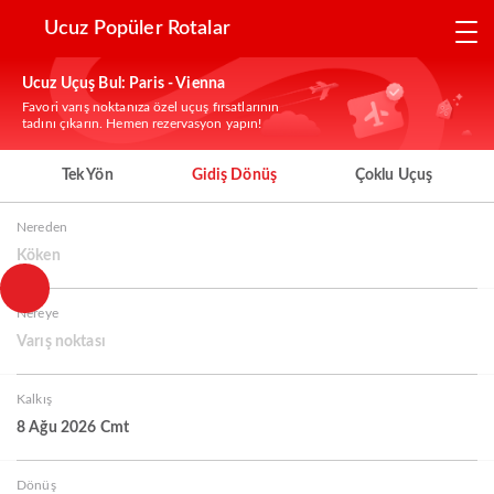
Ucuz Popüler Rotalar
Ucuz Uçuş Bul: Paris - Vienna
Favori varış noktanıza özel uçuş fırsatlarının
tadını çıkarın. Hemen rezervasyon yapın!
Tek Yön
Gidiş Dönüş
Çoklu Uçuş
Nereden
Köken
Nereye
Varış noktası
Kalkış
8 Ağu 2026 Cmt
Dönüş