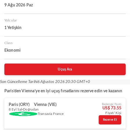
9 Ağu 2026 Paz
Yolcular
1 Yetişkin
Class
Ekonomi
Uçuş Ara
Son Güncelleme Tarihi
6 Ağustos 2026 20:30 GMT+0
Paris’den Vienna’ye en iyi uçuş fırsatlarını rezerve edin ve kazanın
Paris (ORY)
Vienna (VIE)
Başlangıç fiyatı
US$ 73.55
8 Eyl Sal
Doğrudan
Fiyat/ Kişi
Transavia France
Rezerve Et