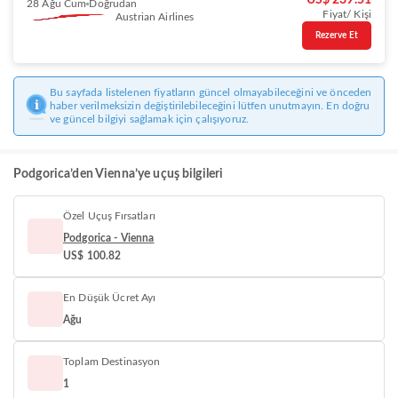
US$ 239.51
28 Ağu Cum
Doğrudan
Fiyat/ Kişi
Austrian Airlines
Rezerve Et
Bu sayfada listelenen fiyatların güncel olmayabileceğini ve önceden
haber verilmeksizin değiştirilebileceğini lütfen unutmayın. En doğru
ve güncel bilgiyi sağlamak için çalışıyoruz.
Podgorica’den Vienna’ye uçuş bilgileri
Özel Uçuş Fırsatları
Podgorica - Vienna
US$ 100.82
En Düşük Ücret Ayı
Ağu
Toplam Destinasyon
1