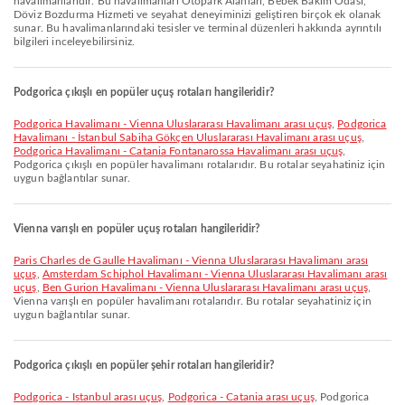
havalimanlarıdır. Bu havalimanları Otopark Alanları, Bebek Bakım Odası,
Döviz Bozdurma Hizmeti ve seyahat deneyiminizi geliştiren birçok ek olanak
sunar. Bu havalimanlarındaki tesisler ve terminal düzenleri hakkında ayrıntılı
bilgileri inceleyebilirsiniz.
Podgorica çıkışlı en popüler uçuş rotaları hangileridir?
Podgorica Havalimanı - Vienna Uluslararası Havalimanı arası uçuş
,
Podgorica
Havalimanı - İstanbul Sabiha Gökçen Uluslararası Havalimanı arası uçuş
,
Podgorica Havalimanı - Catania Fontanarossa Havalimanı arası uçuş
,
Podgorica çıkışlı en popüler havalimanı rotalarıdır. Bu rotalar seyahatiniz için
uygun bağlantılar sunar.
Vienna varışlı en popüler uçuş rotaları hangileridir?
Paris Charles de Gaulle Havalimanı - Vienna Uluslararası Havalimanı arası
uçuş
,
Amsterdam Schiphol Havalimanı - Vienna Uluslararası Havalimanı arası
uçuş
,
Ben Gurion Havalimanı - Vienna Uluslararası Havalimanı arası uçuş
,
Vienna varışlı en popüler havalimanı rotalarıdır. Bu rotalar seyahatiniz için
uygun bağlantılar sunar.
Podgorica çıkışlı en popüler şehir rotaları hangileridir?
Podgorica - Istanbul arası uçuş
,
Podgorica - Catania arası uçuş
, Podgorica