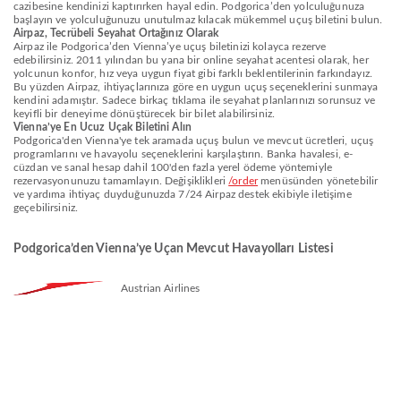
cazibesine kendinizi kaptırırken hayal edin. Podgorica’den yolculuğunuza
başlayın ve yolculuğunuzu unutulmaz kılacak mükemmel uçuş biletini bulun.
Airpaz, Tecrübeli Seyahat Ortağınız Olarak
Airpaz ile Podgorica’den Vienna’ye uçuş biletinizi kolayca rezerve
edebilirsiniz. 2011 yılından bu yana bir online seyahat acentesi olarak, her
yolcunun konfor, hız veya uygun fiyat gibi farklı beklentilerinin farkındayız.
Bu yüzden Airpaz, ihtiyaçlarınıza göre en uygun uçuş seçeneklerini sunmaya
kendini adamıştır. Sadece birkaç tıklama ile seyahat planlarınızı sorunsuz ve
keyifli bir deneyime dönüştürecek bir bilet alabilirsiniz.
Vienna’ye En Ucuz Uçak Biletini Alın
Podgorica'den Vienna'ye tek aramada uçuş bulun ve mevcut ücretleri, uçuş
programlarını ve havayolu seçeneklerini karşılaştırın. Banka havalesi, e-
cüzdan ve sanal hesap dahil 100'den fazla yerel ödeme yöntemiyle
rezervasyonunuzu tamamlayın. Değişiklikleri
/order
menüsünden yönetebilir
ve yardıma ihtiyaç duyduğunuzda 7/24 Airpaz destek ekibiyle iletişime
geçebilirsiniz.
Podgorica’den Vienna’ye Uçan Mevcut Havayolları Listesi
Austrian Airlines