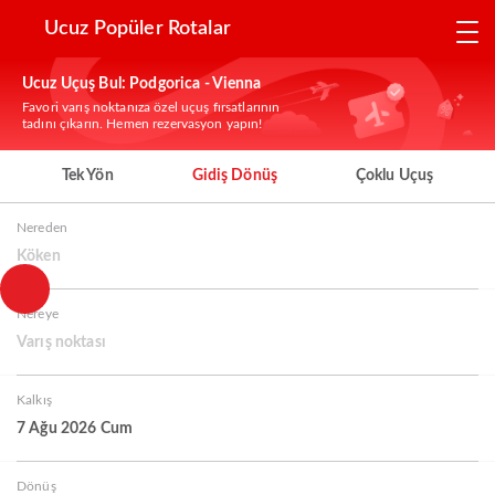
Ucuz Popüler Rotalar
Ucuz Uçuş Bul: Podgorica - Vienna
Favori varış noktanıza özel uçuş fırsatlarının
tadını çıkarın. Hemen rezervasyon yapın!
Tek Yön
Gidiş Dönüş
Çoklu Uçuş
Nereden
Köken
Nereye
Varış noktası
Kalkış
7 Ağu 2026 Cum
Dönüş