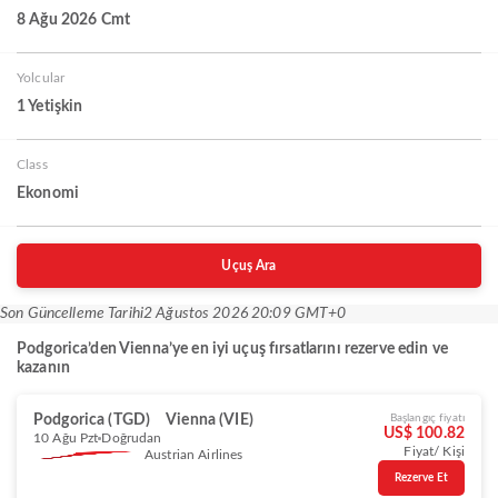
8 Ağu 2026 Cmt
Yolcular
1 Yetişkin
Class
Ekonomi
Uçuş Ara
Son Güncelleme Tarihi
2 Ağustos 2026 20:09 GMT+0
Podgorica’den Vienna’ye en iyi uçuş fırsatlarını rezerve edin ve
kazanın
Podgorica (TGD)
Vienna (VIE)
Başlangıç fiyatı
US$ 100.82
10 Ağu Pzt
Doğrudan
Fiyat/ Kişi
Austrian Airlines
Rezerve Et