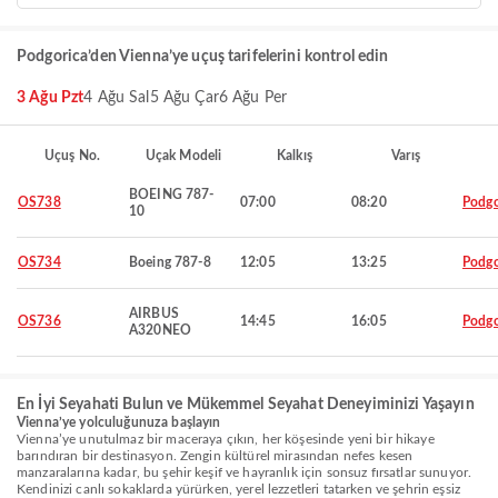
Podgorica’den Vienna’ye uçuş tarifelerini kontrol edin
3 Ağu Pzt
4 Ağu Sal
5 Ağu Çar
6 Ağu Per
Uçuş No.
Uçak Modeli
Kalkış
Varış
BOEING 787-
OS738
07:00
08:20
Podgo
10
OS734
Boeing 787-8
12:05
13:25
Podgo
AIRBUS
OS736
14:45
16:05
Podgo
A320NEO
En İyi Seyahati Bulun ve Mükemmel Seyahat Deneyiminizi Yaşayın
Vienna’ye yolculuğunuza başlayın
Vienna’ye unutulmaz bir maceraya çıkın, her köşesinde yeni bir hikaye
barındıran bir destinasyon. Zengin kültürel mirasından nefes kesen
manzaralarına kadar, bu şehir keşif ve hayranlık için sonsuz fırsatlar sunuyor.
Kendinizi canlı sokaklarda yürürken, yerel lezzetleri tatarken ve şehrin eşsiz