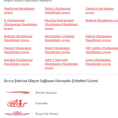
bugün sonsuz olasılıkları keşfedin!
Heathrow Havalimanı
Dubai Uluslararası
Gatwick Havalimanı
uçuşu
Havalimanı uçuşu
uçuşu
V. Muhammed
Murtala Muhammed
Brüksel Havalimanı uç
Uluslararası Havalimanı
Uluslararası Havalimanı
uçuşu
uçuşu
Roberts Uluslararası
Amsterdam Schiphol
Kahire Uluslararası
Havalimanı uçuşu
Havalimanı uçuşu
Havalimanı uçuşu
Hamad Uluslararası
Kigali Uluslararası
OR Tambo Uluslararas
Havalimanı uçuşu
Havalimanı uçuşu
Havalimanı uçuşu
İstanbul Uluslararası
John F Kennedy
Lungi Uluslararası
Havalimanı uçuşu
Uluslararası Havalimanı
Havalimanı uçuşu
uçuşu
Accra Şehrine Ulaşım Sağlayan Havayolu Şirketleri Listesi
British Airways
Emirates
Royal Air Maroc