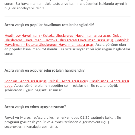
sunar. Bu havalimanlarındaki tesisler ve terminal düzenleri hakkında ayrıntılı
bilgileri inceleyebilirsiniz.
Accra varışlı en popüler havalimanı rotaları hangileridir?
Heathrow Havalimanı - Kotoka Uluslararası Havalimanı arası uçuş
,
Dubai
Uluslararası Havalimanı - Kotoka Uluslararası Havalimanı arası uçuş
,
Gatwick
Havalimanı - Kotoka Uluslararası Havalimanı arası uçuş
, Accra yönüne olan
en popüler havalimanı rotalarıdır. Bu rotalar seyahatiniz için uygun bağlantılar
sunar.
Accra varışlı en popüler şehir rotaları hangileridir?
London - Accra arası uçuş
,
Dubai - Accra arası uçuş
,
Casablanca - Accra arası
uçuş
, Accra yönüne olan en popüler şehir rotalarıdır. Bu rotalar büyük
şehirlerden uygun bağlantılar sunar.
Accra varışlı en erken uçuş ne zaman?
Royal Air Maroc ile Accra çıkışlı en erken uçuş 01:35 saatinde kalkar. Bu
programı görüntüleyebilir ve Airpaz üzerinden diğer mevcut uçuş
seçeneklerini karşılaştırabilirsiniz.