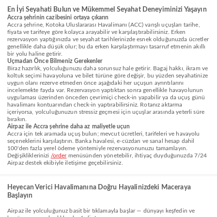
En İyi Seyahati Bulun ve Mükemmel Seyahat Deneyiminizi Yaşayın
Accra şehrinin cazibesini ortaya çıkarın
Accra şehrine, Kotoka Uluslararası Havalimanı (ACC) varışlı uçuşları tarihe,
fiyata ve tarifeye göre kolayca arayabilir ve karşılaştırabilirsiniz. Erken
rezervasyon yaptığınızda ve seyahat tarihlerinizde esnek olduğunuzda ücretler
genellikle daha düşük olur; bu da erken karşılaştırmayı tasarruf etmenin akıllı
bir yolu haline getirir.
Uçmadan Önce Bilmeniz Gerekenler
Biraz hazırlık, yolculuğunuzu daha sorunsuz hale getirir. Bagaj hakkı, ikram ve
koltuk seçimi havayoluna ve bilet türüne göre değişir, bu yüzden seyahatinize
uygun olanı rezerve etmeden önce aşağıdaki her uçuşun ayrıntılarını
incelemekte fayda var. Rezervasyon yaptıktan sonra genellikle havayolunun
uygulaması üzerinden önceden çevrimiçi check-in yapabilir ya da uçuş günü
havalimanı kontuarından check-in yaptırabilirsiniz. Rotanız aktarma
içeriyorsa, yolculuğunuzun stressiz geçmesi için uçuşlar arasında yeterli süre
bırakın.
Airpaz ile Accra şehrine daha az maliyetle uçun
Accra için tek aramada uçuş bulun; mevcut ücretleri, tarifeleri ve havayolu
seçeneklerini karşılaştırın. Banka havalesi, e-cüzdan ve sanal hesap dahil
100'den fazla yerel ödeme yöntemiyle rezervasyonunuzu tamamlayın.
Değişikliklerinizi
/order
menüsünden yönetebilir, ihtiyaç duyduğunuzda 7/24
Airpaz destek ekibiyle iletişime geçebilirsiniz.
Heyecan Verici Havalimanına Doğru Hayalinizdeki Maceraya
Başlayın
Airpaz ile yolculuğunuz basit bir tıklamayla başlar — dünyayı keşfedin ve