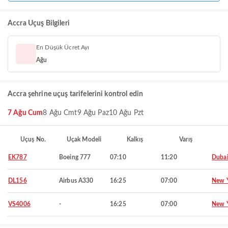
Accra Uçuş Bilgileri
En Düşük Ücret Ayı
Ağu
Accra şehrine uçuş tarifelerini kontrol edin
7 Ağu Cum
8 Ağu Cmt
9 Ağu Paz
10 Ağu Pzt
Uçuş No.
Uçak Modeli
Kalkış
Varış
EK787
Boeing 777
07:10
11:20
Duba
DL156
Airbus A330
16:25
07:00
New 
VS4006
-
16:25
07:00
New 