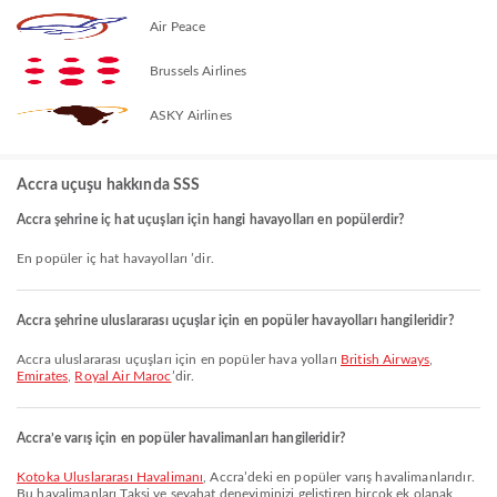
Air Peace
Brussels Airlines
ASKY Airlines
Accra uçuşu hakkında SSS
Accra şehrine iç hat uçuşları için hangi havayolları en popülerdir?
En popüler iç hat havayolları ’dir.
Accra şehrine uluslararası uçuşlar için en popüler havayolları hangileridir?
Accra uluslararası uçuşları için en popüler hava yolları
British Airways
,
Emirates
,
Royal Air Maroc
’dir.
Accra’e varış için en popüler havalimanları hangileridir?
Kotoka Uluslararası Havalimanı
, Accra’deki en popüler varış havalimanlarıdır.
Bu havalimanları Taksi ve seyahat deneyiminizi geliştiren birçok ek olanak