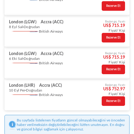
Rezerve Et
London (LGW)
Accra (ACC)
Başlangıç fiyatı
US$ 715.19
8 Eyl Sal
Doğrudan
Fiyat/ Kişi
British Airways
Rezerve Et
London (LGW)
Accra (ACC)
Başlangıç fiyatı
US$ 715.19
6 Eki Sal
Doğrudan
Fiyat/ Kişi
British Airways
Rezerve Et
London (LHR)
Accra (ACC)
Başlangıç fiyatı
US$ 752.97
10 Eyl Per
Doğrudan
Fiyat/ Kişi
British Airways
Rezerve Et
Bu sayfada listelenen fiyatların güncel olmayabileceğini ve önceden
haber verilmeksizin değiştirilebileceğini lütfen unutmayın. En doğru
ve güncel bilgiyi sağlamak için çalışıyoruz.