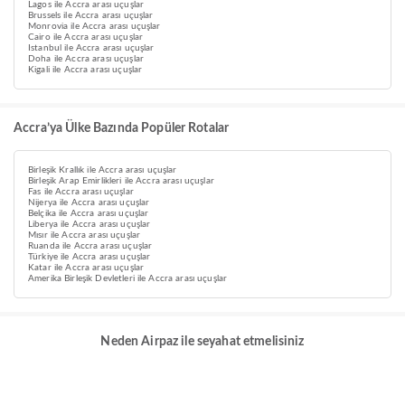
Lagos ile Accra arası uçuşlar
Brussels ile Accra arası uçuşlar
Monrovia ile Accra arası uçuşlar
Cairo ile Accra arası uçuşlar
Istanbul ile Accra arası uçuşlar
Doha ile Accra arası uçuşlar
Kigali ile Accra arası uçuşlar
Accra’ya Ülke Bazında Popüler Rotalar
Birleşik Krallık ile Accra arası uçuşlar
Birleşik Arap Emirlikleri ile Accra arası uçuşlar
Fas ile Accra arası uçuşlar
Nijerya ile Accra arası uçuşlar
Belçika ile Accra arası uçuşlar
Liberya ile Accra arası uçuşlar
Mısır ile Accra arası uçuşlar
Ruanda ile Accra arası uçuşlar
Türkiye ile Accra arası uçuşlar
Katar ile Accra arası uçuşlar
Amerika Birleşik Devletleri ile Accra arası uçuşlar
Neden Airpaz ile seyahat etmelisiniz