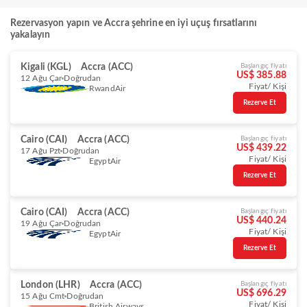
Rezervasyon yapın ve Accra şehrine en iyi uçuş fırsatlarını
yakalayın
Kigali (KGL)
Accra (ACC)
Başlangıç fiyatı
US$ 385.88
12 Ağu Çar
Doğrudan
Fiyat/ Kişi
RwandAir
Rezerve Et
Cairo (CAI)
Accra (ACC)
Başlangıç fiyatı
US$ 439.22
17 Ağu Pzt
Doğrudan
Fiyat/ Kişi
EgyptAir
Rezerve Et
Cairo (CAI)
Accra (ACC)
Başlangıç fiyatı
US$ 440.24
19 Ağu Çar
Doğrudan
Fiyat/ Kişi
EgyptAir
Rezerve Et
London (LHR)
Accra (ACC)
Başlangıç fiyatı
US$ 696.29
15 Ağu Cmt
Doğrudan
Fiyat/ Kişi
British Airways