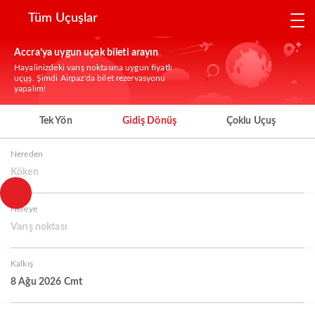
Tüm Uçuşlar
Accra’ya uygun uçak bileti arayın
Hayalinizdeki varış noktasına uygun fiyatlı
uçuş. Şimdi Airpaz'da bilet rezervasyonu
yapalım!
Tek Yön
Gidiş Dönüş
Çoklu Uçuş
Nereden
Köken
Nereye
Varış noktası
Kalkış
8 Ağu 2026 Cmt