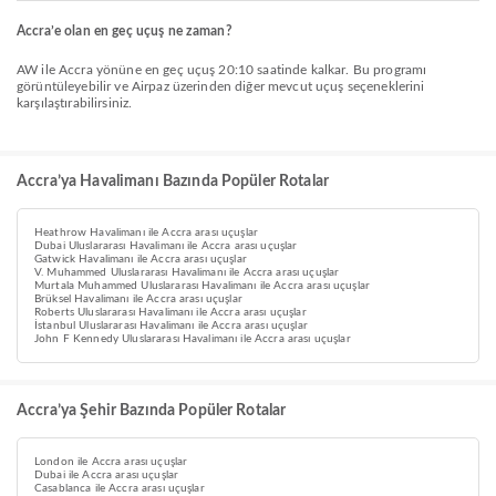
Accra’e olan en geç uçuş ne zaman?
AW ile Accra yönüne en geç uçuş 20:10 saatinde kalkar. Bu programı
görüntüleyebilir ve Airpaz üzerinden diğer mevcut uçuş seçeneklerini
karşılaştırabilirsiniz.
Accra’ya Havalimanı Bazında Popüler Rotalar
Heathrow Havalimanı ile Accra arası uçuşlar
Dubai Uluslararası Havalimanı ile Accra arası uçuşlar
Gatwick Havalimanı ile Accra arası uçuşlar
V. Muhammed Uluslararası Havalimanı ile Accra arası uçuşlar
Murtala Muhammed Uluslararası Havalimanı ile Accra arası uçuşlar
Brüksel Havalimanı ile Accra arası uçuşlar
Roberts Uluslararası Havalimanı ile Accra arası uçuşlar
İstanbul Uluslararası Havalimanı ile Accra arası uçuşlar
John F Kennedy Uluslararası Havalimanı ile Accra arası uçuşlar
Accra’ya Şehir Bazında Popüler Rotalar
London ile Accra arası uçuşlar
Dubai ile Accra arası uçuşlar
Casablanca ile Accra arası uçuşlar