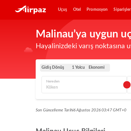
Uçuş
Otel
Promosyon
Siparişler
Malinau’ya uygun uça
Hayalinizdeki varış noktasına u
Gidiş Dönüş
Ekonomi
1 Yolcu
Nereden
Son Güncelleme Tarihi
6 Ağustos 2026 03:47 GMT+0