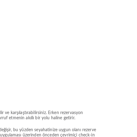
r ve karşılaştırabilirsiniz. Erken rezervasyon
f etmenin akıllı bir yolu haline getirir.
 değişir, bu yüzden seyahatinize uygun olanı rezerve
n uygulaması üzerinden önceden çevrimiçi check-in