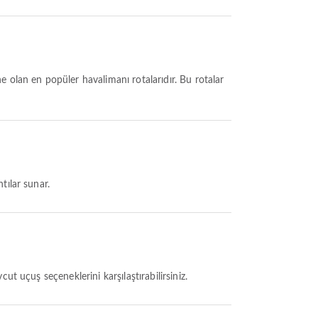
e olan en popüler havalimanı rotalarıdır. Bu rotalar
tılar sunar.
ut uçuş seçeneklerini karşılaştırabilirsiniz.