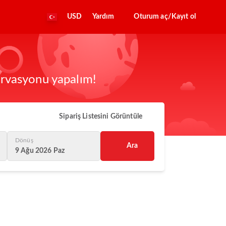
USD
Yardım
Oturum aç/Kayıt ol
zervasyonu yapalım!
Sipariş Listesini Görüntüle
Dönüş
Ara
9 Ağu 2026 Paz