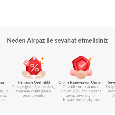
Neden Airpaz ile seyahat etmelisiniz
ünü
Her Güne Özel Teklif
Online Rezervasyon Uzmanı
Sev
Tüm gezginler için rekabetçi
Güvenilir ortaklarımızla
En iy
uş ve
fiyatlarla çeşitli günlük
birlikte 2011'den bu yana
dest
lmaz
promosyonlar
sayısız seyahatçinin
7/
arın
ihtiyaçlarını karşılıyoruz