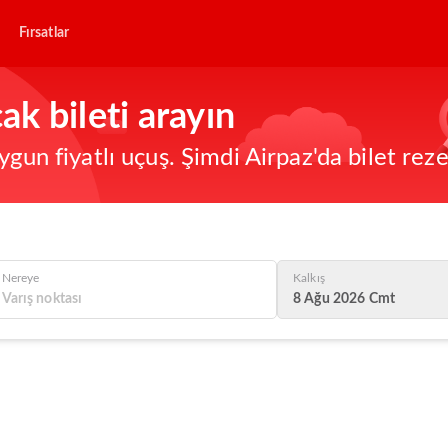
Fırsatlar
k bileti arayın
ygun fiyatlı uçuş. Şimdi Airpaz'da bilet re
Nereye
Kalkış
8 Ağu 2026 Cmt