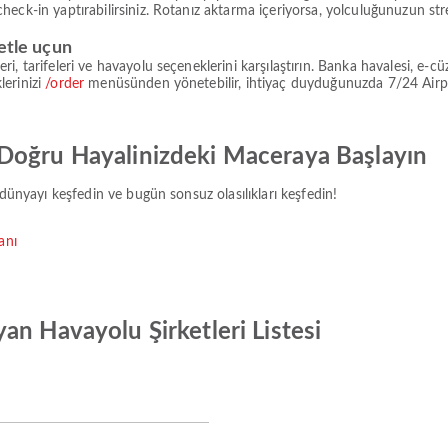
eck-in yaptırabilirsiniz. Rotanız aktarma içeriyorsa, yolculuğunuzun stre
etle uçun
i, tarifeleri ve havayolu seçeneklerini karşılaştırın. Banka havalesi, e-
lerinizi
/order
menüsünden yönetebilir, ihtiyaç duyduğunuzda 7/24 Airpaz d
Doğru Hayalinizdeki Maceraya Başlayın
 dünyayı keşfedin ve bugün sonsuz olasılıkları keşfedin!
anı
an Havayolu Şirketleri Listesi