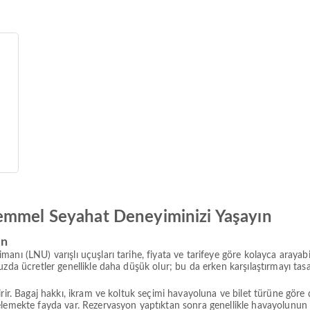
emmel Seyahat Deneyiminizi Yaşayın
ın
ı (LNU) varışlı uçuşları tarihe, fiyata ve tarifeye göre kolayca arayabili
da ücretler genellikle daha düşük olur; bu da erken karşılaştırmayı tasarru
rir. Bagaj hakkı, ikram ve koltuk seçimi havayoluna ve bilet türüne göre
celemekte fayda var. Rezervasyon yaptıktan sonra genellikle havayolunu