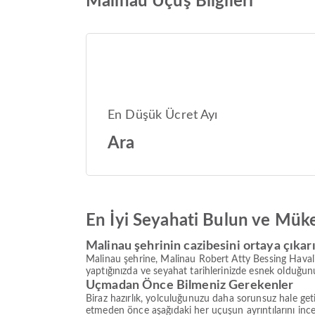
Malinau Uçuş Bilgileri
En Düşük Ücret Ayı
Ara
En İyi Seyahati Bulun ve Mük
Malinau şehrinin cazibesini ortaya çıkar
Malinau şehrine, Malinau Robert Atty Bessing Havaliman
yaptığınızda ve seyahat tarihlerinizde esnek olduğunuz
Uçmadan Önce Bilmeniz Gerekenler
Biraz hazırlık, yolculuğunuzu daha sorunsuz hale geti
etmeden önce aşağıdaki her uçuşun ayrıntılarını in