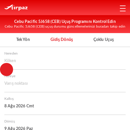
Cebu Pacific 5J658 (CEB) Uçuş Programını Kontrol Edin
Cebu Pacific 5J658 (CEB) uçuş durumu güncellemelerinizi buradan takip edin
Tek Yön
Gidiş Dönüş
Çoklu Uçuş
Nereden
Köken
Nereye
Varış noktası
Kalkış
8 Ağu 2026 Cmt
Dönüş
9 Ağu 2026 Paz