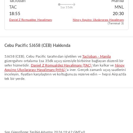
Tacloban
Manila
TAC
MNL
1sa 35dk
18:55
20:30
Daniel Z Romualdez Havalimanı
Ninoy Aquino Uluslararası Havalimanı
(Terminal 3)
Cebu Pacific 5J658 (CEB) Hakkında
5J658
(
CEB
),
Cebu Pacific
tarafından işletilen ve
Tacloban - Manila
güzergahını ortalama
1sa 35dk
uçuş süresiyle birbirine bağlayan düzenli bir
sefer hizmetidir.
Daniel Z Romualdez Havalimanı (TAC)
'dan kalkar ve
Ninoy
Aquino Uluslararası Havalimanı (MNL)
'a iner. Gerçek zamanlı uçuş saatlerini
inceleyin, fiyatları karşılaştırın ve koltuğunuzu rezerve edin — hepsi Airpaz'da
tek bir yerde.
Son Güncelleme Tarihi
6 Ağustos 2026 19:42 GMT+0