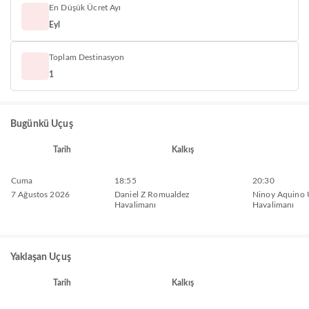
En Düşük Ücret Ayı
Eyl
Toplam Destinasyon
1
Bugünkü Uçuş
Tarih
Kalkış
Cuma
18:55
20:30
7 Ağustos 2026
Daniel Z Romualdez
Ninoy Aquino U
Havalimanı
Havalimanı
Yaklaşan Uçuş
Tarih
Kalkış