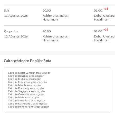
+1d
Salı
20:05
01:00
11 Ağustos 2026
Kahire Uluslararası
Dubai Uluslara
Havalimanı
Havalimanı
+1d
Çarşamba
20:05
01:00
12 Ağustos 2026
Kahire Uluslararası
Dubai Uluslara
Havalimanı
Havalimanı
Cairo şehrinden Popüler Rota
Cairo ile Kuala Lumpur arası uçuşlar
Cairo ile Bangkok arası uçuşlar
Cairo ile Dubai arası uçuşlar
Cairo ile Hong Kong arası uçuşlar
Cairo ile Manila arası uçuşlar
Cairo ile Da Nang arası uçuşlar
Cairo ile Singapore arası uçuşlar
Cairo ile Colombo arası uçuşlar
Cairo ile Male arası uçuşlar
Cairo ile Siem Reap arası uçuşlar
Cairo ile Kathmandu arası uçuşlar
Cairo ile Phnom Penh arası uçuşlar