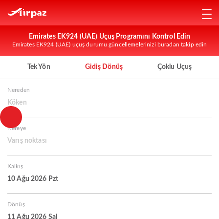
Emirates EK924 (UAE) Uçuş Programını Kontrol Edin
Emirates EK924 (UAE) uçuş durumu güncellemelerinizi buradan takip edin
Tek Yön
Gidiş Dönüş
Çoklu Uçuş
Nereden
Köken
Nereye
Varış noktası
Kalkış
10 Ağu 2026 Pzt
Dönüş
11 Ağu 2026 Sal