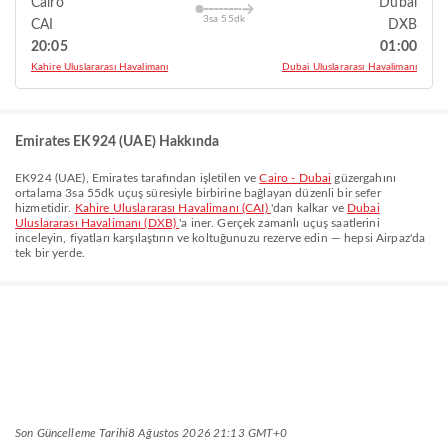
Cairo
Dubai
3sa 55dk
CAI
DXB
20:05
01:00
Kahire Uluslararası Havalimanı
Dubai Uluslararası Havalimanı
Emirates EK924 (UAE) Hakkında
EK924
(
UAE
),
Emirates
tarafından işletilen ve
Cairo - Dubai
güzergahını
ortalama
3sa 55dk
uçuş süresiyle birbirine bağlayan düzenli bir sefer
hizmetidir.
Kahire Uluslararası Havalimanı (CAI)
'dan kalkar ve
Dubai
Uluslararası Havalimanı (DXB)
'a iner. Gerçek zamanlı uçuş saatlerini
inceleyin, fiyatları karşılaştırın ve koltuğunuzu rezerve edin — hepsi Airpaz'da
tek bir yerde.
Son Güncelleme Tarihi
8 Ağustos 2026 21:13 GMT+0