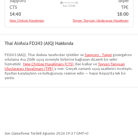
Sapporo
Taipei
4sa 20dk
CTS
TPE
14:40
18:00
New Chitose Havalimanı
Tayvan Taoyuan Uluslararası Havalimanı
Thai AirAsia FD243 (AIQ) Hakkında
FD243
(
AIQ
),
Thai AirAsia
tarafından işletilen ve
Sapporo - Taipei
güzergahını
ortalama
4sa 20dk
uçuş süresiyle birbirine bağlayan düzenli bir sefer
hizmetidir.
New Chitose Havalimanı (CTS)
'dan kalkar ve
Tayvan Taoyuan
Uluslararası Havalimanı (TPE)
'a iner. Gerçek zamanlı uçuş saatlerini inceleyin,
fiyatları karşılaştırın ve koltuğunuzu rezerve edin — hepsi Airpaz'da tek bir
yerde.
Son Güncelleme Tarihi
8 Ağustos 2026 19:37 GMT+0