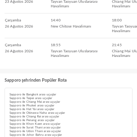
23 Ağustos 2026
Tayvan Taoyuan Uluslararası
Chiang Mai Ulu
Havalimanı
Havalimanı
Çarşamba
14:40
18:00
26 Ağustos 2026
New Chitose Havalimanı
Tayvan Taoyuan
Havalimanı
Çarşamba
18:55
21:45
26 Ağustos 2026
Tayvan Taoyuan Uluslararası
Chiang Mai Ulu
Havalimanı
Havalimanı
Sapporo şehrinden Popüler Rota
Sapporo ile Bangkok arası uçuşlar
Sapporo ile Taipei arası uçuşlar
Sapporo ile Chiang Mai arası uçuşlar
Sapporo ile Phuket arası uçuşlar
Sapporo ile Hat Yai arası uçuşlar
Sapporo ile Okinawa Naha arası uçuşlar
Sapporo ile Chiang Rai arası uçuşlar
Sapporo ile Penang arası uçuşlar
Sapporo ile Khon Kaen arası uçuşlar
Sapporo ile Surat Thani arası uçuşlar
Sapporo ile Udon Thani arası uçuşlar
Sapporo ile Johor Bahru arası uçuşlar