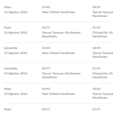
Pazar
14:40
18:00
16 Ağustos 2026
New Chitose Havalimanı
Tayvan Taoyuan
Havalimanı
Pazar
18:55
21:45
16 Ağustos 2026
Tayvan Taoyuan Uluslararası
Chiang Mai Ulu
Havalimanı
Havalimanı
Çarşamba
14:40
18:00
19 Ağustos 2026
New Chitose Havalimanı
Tayvan Taoyuan
Havalimanı
Çarşamba
18:55
21:45
19 Ağustos 2026
Tayvan Taoyuan Uluslararası
Chiang Mai Ulu
Havalimanı
Havalimanı
Pazar
14:40
18:00
23 Ağustos 2026
New Chitose Havalimanı
Tayvan Taoyuan
Havalimanı
Pazar
18:55
21:45