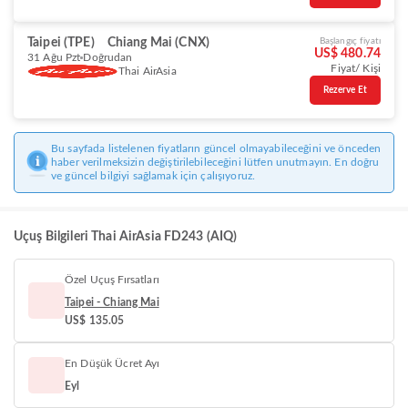
Taipei (TPE)
Chiang Mai (CNX)
Başlangıç fiyatı
US$ 480.74
31 Ağu Pzt
Doğrudan
Fiyat/ Kişi
Thai AirAsia
Rezerve Et
Bu sayfada listelenen fiyatların güncel olmayabileceğini ve önceden
haber verilmeksizin değiştirilebileceğini lütfen unutmayın. En doğru
ve güncel bilgiyi sağlamak için çalışıyoruz.
Uçuş Bilgileri Thai AirAsia FD243 (AIQ)
Özel Uçuş Fırsatları
Taipei - Chiang Mai
US$ 135.05
En Düşük Ücret Ayı
Eyl