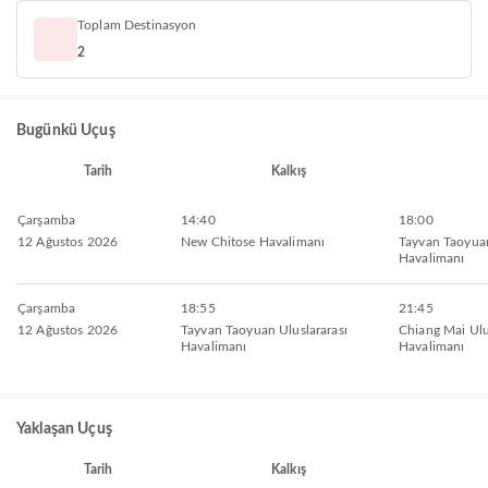
Toplam Destinasyon
2
Bugünkü Uçuş
Tarih
Kalkış
Çarşamba
14:40
18:00
12 Ağustos 2026
New Chitose Havalimanı
Tayvan Taoyuan
Havalimanı
Çarşamba
18:55
21:45
12 Ağustos 2026
Tayvan Taoyuan Uluslararası
Chiang Mai Ulu
Havalimanı
Havalimanı
Yaklaşan Uçuş
Tarih
Kalkış