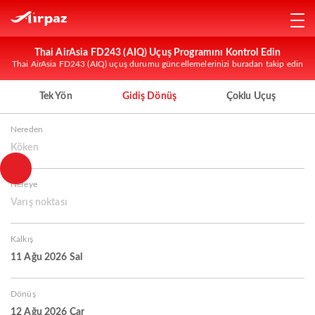
Thai AirAsia FD243 (AIQ) Uçuş Programını Kontrol Edin
Thai AirAsia FD243 (AIQ) uçuş durumu güncellemelerinizi buradan takip edin
Tek Yön
Gidiş Dönüş
Çoklu Uçuş
Nereden
Köken
Nereye
Varış noktası
Kalkış
11 Ağu 2026 Sal
Dönüş
12 Ağu 2026 Çar