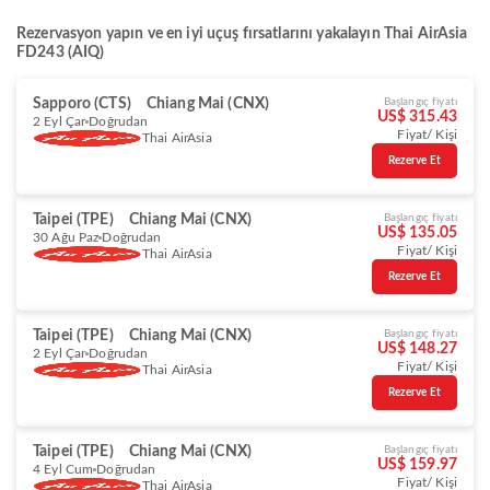
Rezervasyon yapın ve en iyi uçuş fırsatlarını yakalayın Thai AirAsia
FD243 (AIQ)
Sapporo (CTS)
Chiang Mai (CNX)
Başlangıç fiyatı
US$ 315.43
2 Eyl Çar
Doğrudan
Fiyat/ Kişi
Thai AirAsia
Rezerve Et
Taipei (TPE)
Chiang Mai (CNX)
Başlangıç fiyatı
US$ 135.05
30 Ağu Paz
Doğrudan
Fiyat/ Kişi
Thai AirAsia
Rezerve Et
Taipei (TPE)
Chiang Mai (CNX)
Başlangıç fiyatı
US$ 148.27
2 Eyl Çar
Doğrudan
Fiyat/ Kişi
Thai AirAsia
Rezerve Et
Taipei (TPE)
Chiang Mai (CNX)
Başlangıç fiyatı
US$ 159.97
4 Eyl Cum
Doğrudan
Fiyat/ Kişi
Thai AirAsia