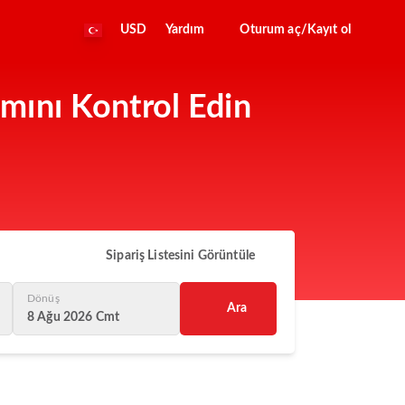
USD
Yardım
Oturum aç/Kayıt ol
mını Kontrol Edin
Sipariş Listesini Görüntüle
Dönüş
Ara
8 Ağu 2026 Cmt