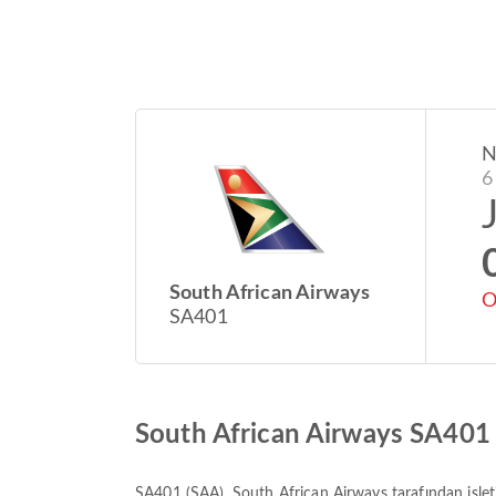
N
6
South African Airways
O
SA401
South African Airways SA401
SA401
(
SAA
),
South African Airways
tarafından işle