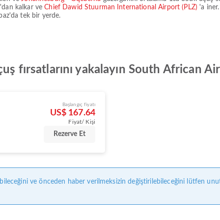
)
'dan kalkar ve
Chief Dawid Stuurman International Airport (PLZ)
'a iner
paz'da tek bir yerde.
çuş fırsatlarını yakalayın South African 
Başlangıç fiyatı
)
US$ 167.64
Fiyat/ Kişi
Rezerve Et
bileceğini ve önceden haber verilmeksizin değiştirilebileceğini lütfen unu