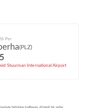
26 Per
berha
(PLZ)
5
id Stuurman International Airport
resiyle birbirine bağlayan düzenli bir sefer