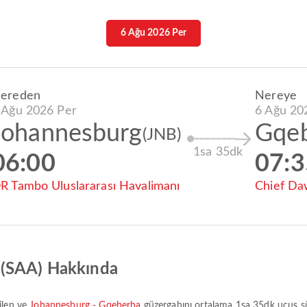
6 Ağu 2026 Per
ereden
Nereye
 Ağu 2026 Per
6 Ağu 20
Johannesburg
Gqe
(JNB)
1sa 35dk
06:00
07:3
R Tambo Uluslararası Havalimanı
Chief Daw
 (SAA) Hakkında
tilen ve
Johannesburg - Gqeberha
güzergahını ortalama
1sa 35dk
uçuş sü