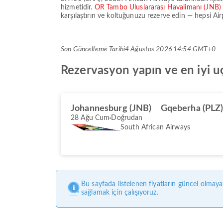
hizmetidir.
OR Tambo Uluslararası Havalimanı (JNB
karşılaştırın ve koltuğunuzu rezerve edin — hepsi Air
Son Güncelleme Tarihi
4 Ağustos 2026 14:54 GMT+0
Rezervasyon yapın ve en iyi u
Johannesburg (JNB)
Gqeberha (PLZ
28 Ağu Cum
Doğrudan
South African Airways
Bu sayfada listelenen fiyatların güncel olmaya
sağlamak için çalışıyoruz.