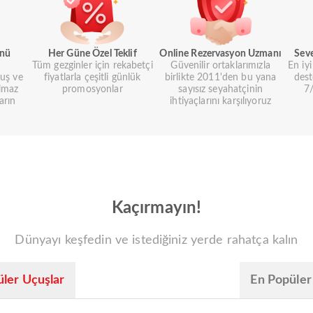
ünü
Her Güne Özel Teklif
Online Rezervasyon Uzmanı
Sev
Tüm gezginler için rekabetçi
Güvenilir ortaklarımızla
En iy
uş ve
fiyatlarla çeşitli günlük
birlikte 2011'den bu yana
dest
lmaz
promosyonlar
sayısız seyahatçinin
7/
arın
ihtiyaçlarını karşılıyoruz
Kaçırmayın!
Dünyayı keşfedin ve istediğiniz yerde rahatça kalın
ler Uçuşlar
En Popüler