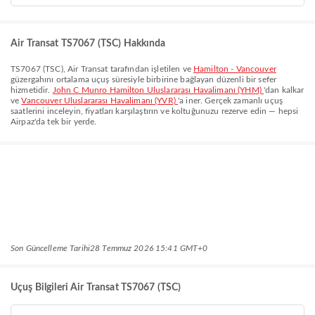
Air Transat TS7067 (TSC) Hakkında
TS7067
(
TSC
),
Air Transat
tarafından işletilen ve
Hamilton - Vancouver
güzergahını ortalama
uçuş süresiyle birbirine bağlayan düzenli bir sefer
hizmetidir.
John C Munro Hamilton Uluslararası Havalimanı (YHM)
'dan kalkar
ve
Vancouver Uluslararası Havalimanı (YVR)
'a iner. Gerçek zamanlı uçuş
saatlerini inceleyin, fiyatları karşılaştırın ve koltuğunuzu rezerve edin — hepsi
Airpaz'da tek bir yerde.
Son Güncelleme Tarihi
28 Temmuz 2026 15:41 GMT+0
Uçuş Bilgileri Air Transat TS7067 (TSC)