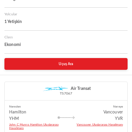
Yolcular
1 Yetişkin
Class
Ekonomi
Uçuş Ara
Air Transat
TS7067
Nereden
Nereye
Hamilton
Vancouver
YHM
YVR
John C Munro Hamilton Uluslararası
Vancouver Uluslararası Havalimanı
Havalimanı