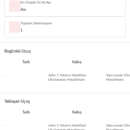
En Düşük Ücret Ayı
Ara
Toplam Destinasyon
1
Bugünkü Uçuş
Tarih
Kalkış
-
John C Munro Hamilton
Vancouver Ulus
Uluslararası Havalimanı
Havalimanı
Yaklaşan Uçuş
Tarih
Kalkış
-
John C Munro Hamilton
Vancouver Ulus
Uluslararası Havalimanı
Havalimanı