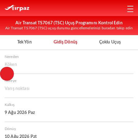
Air Transat TS7067 (TSC) Uçuş Programını Kontrol Edin
Air Transat TS7067 (TSC) uçuş durumu güncellemelerinizi buradan takip edin
Tek Yön
Gidiş Dönüş
Çoklu Uçuş
Nereden
Köken
Nereye
Varış noktası
Kalkış
9 Ağu 2026 Paz
Dönüş
10 Ağu 2026 Pzt