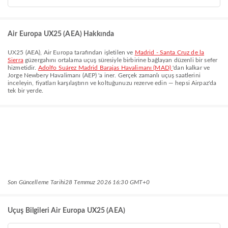
Air Europa UX25 (AEA) Hakkında
UX25
(
AEA
),
Air Europa
tarafından işletilen ve
Madrid - Santa Cruz de la
Sierra
güzergahını ortalama
uçuş süresiyle birbirine bağlayan düzenli bir sefer
hizmetidir.
Adolfo Suárez Madrid Barajas Havalimanı (MAD)
'dan kalkar ve
Jorge Newbery Havalimanı (AEP)
'a iner. Gerçek zamanlı uçuş saatlerini
inceleyin, fiyatları karşılaştırın ve koltuğunuzu rezerve edin — hepsi Airpaz'da
tek bir yerde.
Son Güncelleme Tarihi
28 Temmuz 2026 16:30 GMT+0
Uçuş Bilgileri Air Europa UX25 (AEA)