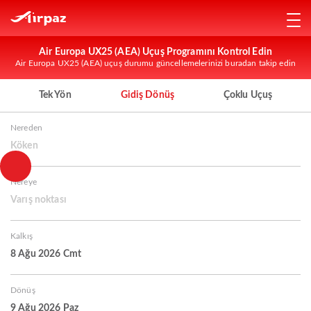
Air Europa UX25 (AEA) Uçuş Programını Kontrol Edin
Air Europa UX25 (AEA) uçuş durumu güncellemelerinizi buradan takip edin
Tek Yön
Gidiş Dönüş
Çoklu Uçuş
Nereden
Köken
Nereye
Varış noktası
Kalkış
8 Ağu 2026 Cmt
Dönüş
9 Ağu 2026 Paz