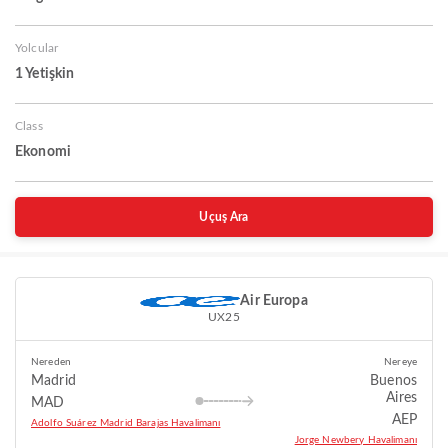
Yolcular
1 Yetişkin
Class
Ekonomi
Uçuş Ara
Air Europa
UX25
Nereden
Nereye
Madrid
Buenos
Aires
MAD
AEP
Adolfo Suárez Madrid Barajas Havalimanı
Jorge Newbery Havalimanı