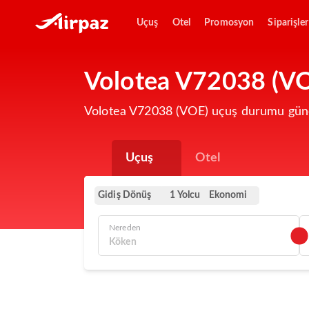
Uçuş
Otel
Promosyon
Siparişler
Volotea V72038 (VO
Volotea V72038 (VOE) uçuş durumu günce
Uçuş
Otel
Gidiş Dönüş
Ekonomi
1 Yolcu
Nereden