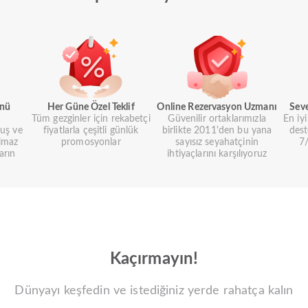
ünü
Her Güne Özel Teklif
Online Rezervasyon Uzmanı
Sev
Tüm gezginler için rekabetçi
Güvenilir ortaklarımızla
En iy
uş ve
fiyatlarla çeşitli günlük
birlikte 2011'den bu yana
dest
lmaz
promosyonlar
sayısız seyahatçinin
7/
arın
ihtiyaçlarını karşılıyoruz
Kaçırmayın!
Dünyayı keşfedin ve istediğiniz yerde rahatça kalın