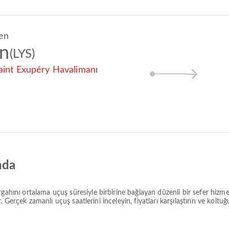
en
on
(LYS)
aint Exupéry Havalimanı
nda
rgahını ortalama
uçuş süresiyle birbirine bağlayan düzenli bir sefer hizme
r. Gerçek zamanlı uçuş saatlerini inceleyin, fiyatları karşılaştırın ve kol