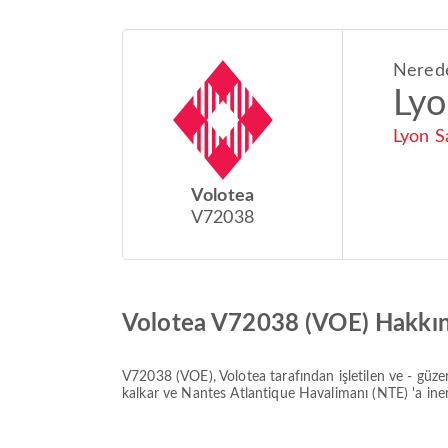
Nered
Ly
Lyon S
Volotea
V72038
Volotea V72038 (VOE) Hakkı
V72038
(
VOE
),
Volotea
tarafından işletilen ve
-
güze
kalkar ve
Nantes Atlantique Havalimanı (NTE)
'a ine