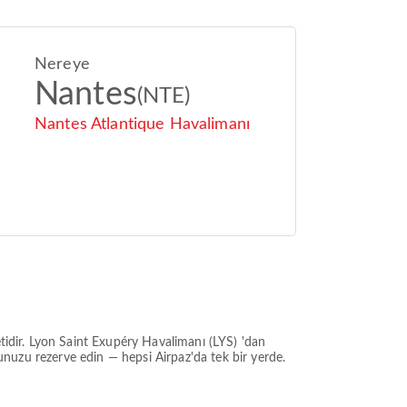
Nereye
Nantes
(NTE)
Nantes Atlantique Havalimanı
tidir.
Lyon Saint Exupéry Havalimanı (LYS)
'dan
tuğunuzu rezerve edin — hepsi Airpaz'da tek bir yerde.