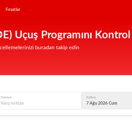
Fırsatlar
E) Uçuş Programını Kontrol
llemelerinizi buradan takip edin
Nereye
Kalkış
7 Ağu 2026 Cum