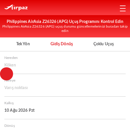
Philippines AirAsia Z26326 (APG) Uçuş Programını Kontrol Edin
Philippines AirAsia Z26326 (APG) uçuş durumu güncellemelerinizi buradan takip
edin
Tek Yön
Gidiş Dönüş
Çoklu Uçuş
Nereden
Köken
Nereye
Varış noktası
Kalkış
10 Ağu 2026 Pzt
Dönüş