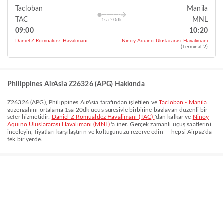
Tacloban
Manila
TAC
MNL
1sa 20dk
09:00
10:20
Daniel Z Romualdez Havalimanı
Ninoy Aquino Uluslararası Havalimanı
(Terminal 2)
Philippines AirAsia Z26326 (APG) Hakkında
Z26326
(
APG
),
Philippines AirAsia
tarafından işletilen ve
Tacloban - Manila
güzergahını ortalama
1sa 20dk
uçuş süresiyle birbirine bağlayan düzenli bir
sefer hizmetidir.
Daniel Z Romualdez Havalimanı (TAC)
'dan kalkar ve
Ninoy
Aquino Uluslararası Havalimanı (MNL)
'a iner. Gerçek zamanlı uçuş saatlerini
inceleyin, fiyatları karşılaştırın ve koltuğunuzu rezerve edin — hepsi Airpaz'da
tek bir yerde.