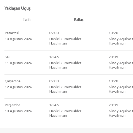
Yaklaşan Uçuş
Tarih
Kalkış
Pazartesi
09:00
10:20
10 Ağustos 2026
Daniel Z Romualdez
Ninoy Aquino U
Havalimanı
Havalimanı
Salı
18:45
20:05
11 Ağustos 2026
Daniel Z Romualdez
Ninoy Aquino U
Havalimanı
Havalimanı
Çarşamba
09:00
10:20
12 Ağustos 2026
Daniel Z Romualdez
Ninoy Aquino U
Havalimanı
Havalimanı
Perşembe
18:45
20:05
13 Ağustos 2026
Daniel Z Romualdez
Ninoy Aquino U
Havalimanı
Havalimanı