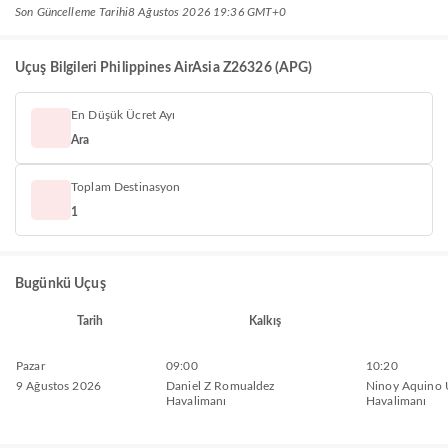
Son Güncelleme Tarihi
8 Ağustos 2026 19:36 GMT+0
Uçuş Bilgileri Philippines AirAsia Z26326 (APG)
En Düşük Ücret Ayı
Ara
Toplam Destinasyon
1
Bugünkü Uçuş
Tarih
Kalkış
Pazar
09:00
10:20
9 Ağustos 2026
Daniel Z Romualdez
Ninoy Aquino U
Havalimanı
Havalimanı