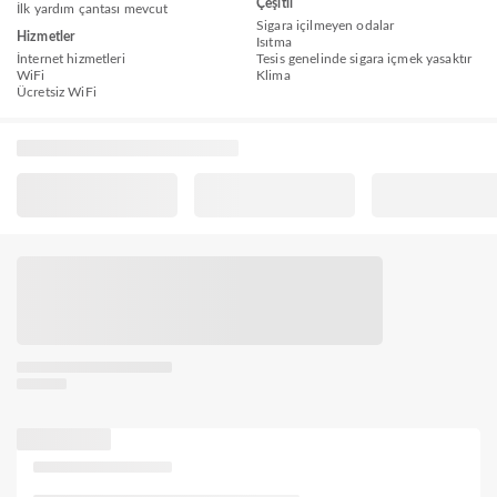
Çeşitli
İlk yardım çantası mevcut
Sigara içilmeyen odalar
Hizmetler
Isıtma
İnternet hizmetleri
Tesis genelinde sigara içmek yasaktır
WiFi
Klima
Ücretsiz WiFi