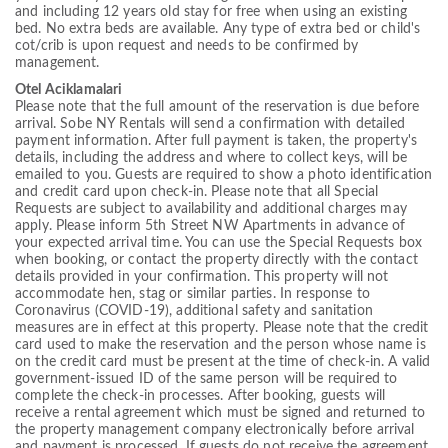
and including 12 years old stay for free when using an existing
bed. No extra beds are available. Any type of extra bed or child's
cot/crib is upon request and needs to be confirmed by
management.
Otel Aciklamalari
Please note that the full amount of the reservation is due before
arrival. Sobe NY Rentals will send a confirmation with detailed
payment information. After full payment is taken, the property's
details, including the address and where to collect keys, will be
emailed to you. Guests are required to show a photo identification
and credit card upon check-in. Please note that all Special
Requests are subject to availability and additional charges may
apply. Please inform 5th Street NW Apartments in advance of
your expected arrival time. You can use the Special Requests box
when booking, or contact the property directly with the contact
details provided in your confirmation. This property will not
accommodate hen, stag or similar parties. In response to
Coronavirus (COVID-19), additional safety and sanitation
measures are in effect at this property. Please note that the credit
card used to make the reservation and the person whose name is
on the credit card must be present at the time of check-in. A valid
government-issued ID of the same person will be required to
complete the check-in processes. After booking, guests will
receive a rental agreement which must be signed and returned to
the property management company electronically before arrival
and payment is processed. If guests do not receive the agreement,