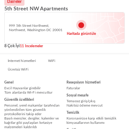
Daireler
5th Street NW Apartments
999 5th Street Northwest,
Northwest, Washington DC 20001
Haritada görüntüle
8 Çok İyi
11 Incelemeler
İnternet hizmetleri
WiFi
Ücretsiz WiFi
Genel
Resepsiyon hizmetleri
Evcil Hayvanlar girebilir
Faturalar
Tüm alanlarda Wi-Fi mevcuttur
Sosyal mesafe
Güvenlik özellikleri
Temassız giriş/çıkış
Personel, yerel makamlar tarafından
Nakitsiz ödeme mevcut
yönlendirilen tüm güvenlik
Temizlik
protokollerini takip eder
Basılı menüler, dergiler, kalemler ve
Koronavirüse karşı etkili temizlik
kağıtlar gibi paylaşılan kırtasiye
kimyasallarının kullanımı
malzemeleri kaldırıldı