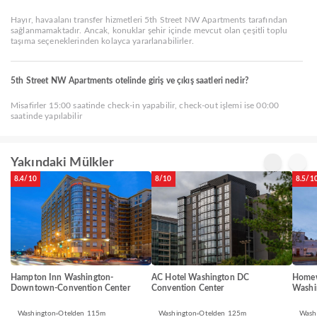
Hayır, havaalanı transfer hizmetleri 5th Street NW Apartments tarafından
sağlanmamaktadır. Ancak, konuklar şehir içinde mevcut olan çeşitli toplu
taşıma seçeneklerinden kolayca yararlanabilirler.
5th Street NW Apartments otelinde giriş ve çıkış saatleri nedir?
Misafirler 15:00 saatinde check-in yapabilir, check-out işlemi ise 00:00
saatinde yapılabilir
Yakındaki Mülkler
8.4/10
8/10
8.5/1
Hampton Inn Washington-
AC Hotel Washington DC
Homew
Downtown-Convention Center
Convention Center
Washi
Washington
Otelden 115m
Washington
Otelden 125m
Wash