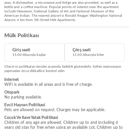
area. A dishwasher, a microwave and fridge are also provided, as well as a
kettle and a coffee machine. Popular points of interest near the apartment
include Newseum, National Gallery of Art and National Museum of the
American Indian. The nearest airport is Ronald Reagan Washington National
Airport, 6 km from 5th Street NW Apartments.
Mülk Politikası
Giriş saati
Çıkış saati
15.00 itibarıyla başlar
11.00 itibarıyla biter
Check-in politikaları tesisler arasında farklılık gösterebilir, lütfen rezervasyon
yapmadan önce dikkatlice kontrol edin.
Internet
WiFi is available in all areas and is free of charge.
Otopark
No parking available.
Evcil Hayvan Politikasi
Pets are allowed on request. Charges may be applicable.
Cocuk Ve Ilave Yatak Politikasi
Children of any age are allowed. Children up to and including 6
years old stay for free when using an available cot. Children up to