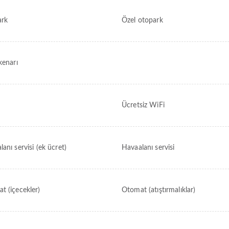
ark
Özel otopark
kenarı
Ücretsiz WiFi
anı servisi (ek ücret)
Havaalanı servisi
t (içecekler)
Otomat (atıştırmalıklar)