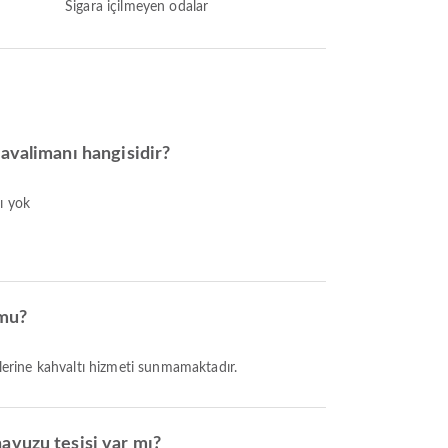
Sigara içilmeyen odalar
avalimanı hangisidir?
ı yok
 mu?
rlerine kahvaltı hizmeti sunmamaktadır.
avuzu tesisi var mı?