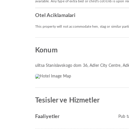
available. Any type of extra bed or child's cot/crib is upo
Otel Aciklamalari
This property will not accommodate hen, stag or similar part
Konum
ulitsa Stanislavskogo dom 36
, Adler City Centre, A
Tesisler ve Hizmetler
Faaliyetler
Pub t