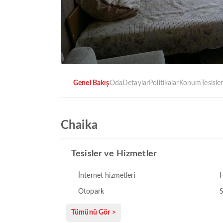
Genel Bakış
Oda
Detaylar
Politikalar
Konum
Tesisle
Chaika
Tesisler ve Hizmetler
İnternet hizmetleri
H
Otopark
S
Tümünü Gör >