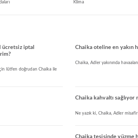
daları
Klima
ücretsiz iptal
Chaika oteline en yakın h
irim?
Chaika, Adler yakınında havaalan
 için lütfen doğrudan Chaika ile
Chaika kahvaltı sağlıyor
Ne yazık ki, Chaika, Adler misafi
Chaika tesisinde yüzme h