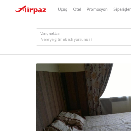
Uçuş
Otel
Promosyon
Siparişler
Varış noktası