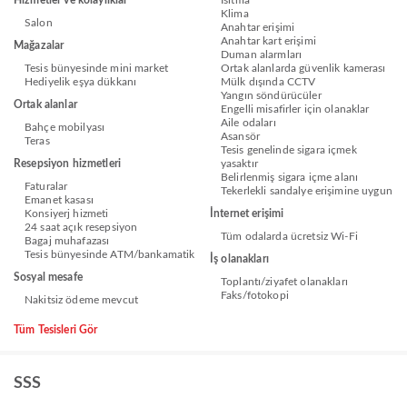
Hizmetler ve kolaylıklar
Isıtma
Klima
Salon
Anahtar erişimi
Anahtar kart erişimi
Mağazalar
Duman alarmları
Tesis bünyesinde mini market
Ortak alanlarda güvenlik kamerası
Hediyelik eşya dükkanı
Mülk dışında CCTV
Yangın söndürücüler
Ortak alanlar
Engelli misafirler için olanaklar
Aile odaları
Bahçe mobilyası
Asansör
Teras
Tesis genelinde sigara içmek
Resepsiyon hizmetleri
yasaktır
Belirlenmiş sigara içme alanı
Faturalar
Tekerlekli sandalye erişimine uygun
Emanet kasası
Konsiyerj hizmeti
İnternet erişimi
24 saat açık resepsiyon
Tüm odalarda ücretsiz Wi-Fi
Bagaj muhafazası
Tesis bünyesinde ATM/bankamatik
İş olanakları
Sosyal mesafe
Toplantı/ziyafet olanakları
Faks/fotokopi
Nakitsiz ödeme mevcut
Tüm Tesisleri Gör
SSS