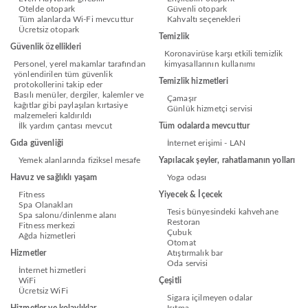
Otelde otopark
Güvenli otopark
Tüm alanlarda Wi-Fi mevcuttur
Kahvaltı seçenekleri
Ücretsiz otopark
Temizlik
Güvenlik özellikleri
Koronavirüse karşı etkili temizlik
Personel, yerel makamlar tarafından
kimyasallarının kullanımı
yönlendirilen tüm güvenlik
Temizlik hizmetleri
protokollerini takip eder
Basılı menüler, dergiler, kalemler ve
Çamaşır
kağıtlar gibi paylaşılan kırtasiye
Günlük hizmetçi servisi
malzemeleri kaldırıldı
İlk yardım çantası mevcut
Tüm odalarda mevcuttur
Gıda güvenliği
İnternet erişimi - LAN
Yemek alanlarında fiziksel mesafe
Yapılacak şeyler, rahatlamanın yolları
Havuz ve sağlıklı yaşam
Yoga odası
Fitness
Yiyecek & İçecek
Spa Olanakları
Tesis bünyesindeki kahvehane
Spa salonu/dinlenme alanı
Restoran
Fitness merkezi
Çubuk
Ağda hizmetleri
Otomat
Hizmetler
Atıştırmalık bar
Oda servisi
İnternet hizmetleri
WiFi
Çeşitli
Ücretsiz WiFi
Sigara içilmeyen odalar