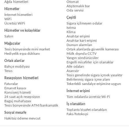
Ağda hizmetleri
Otomat
Atıştırmalık bar
Hizmetler
Oda servisi
İnternet hizmetleri
Çeşitli
WiFi
Ücretsiz WiFi
Sigara içilmeyen odalar
Isıtma
Hizmetler ve kolaylıklar
Klima
Salon
Anahtar erişimi
Anahtar kart erişimi
Mağazalar
Duman alarmları
Tesis bünyesinde mini market
Ortak alanlarda güvenlik kamerası
Hediyelik eşya dükkanı
Mülk dışında CCTV
Yangın söndürücüler
Ortak alanlar
Engelli misafirler için olanaklar
Bahçe mobilyası
Aile odaları
Teras
Asansör
Tesis genelinde sigara içmek yasaktır
Resepsiyon hizmetleri
Belirlenmiş sigara içme alanı
Faturalar
Tekerlekli sandalye erişimine uygun
Emanet kasası
İnternet erişimi
Konsiyerj hizmeti
24 saat açık resepsiyon
Tüm odalarda ücretsiz Wi-Fi
Bagaj muhafazası
İş olanakları
Tesis bünyesinde ATM/bankamatik
Toplantı/ziyafet olanakları
Sosyal mesafe
Faks/fotokopi
Nakitsiz ödeme mevcut