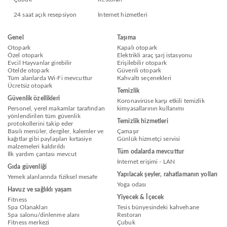
24 saat açık resepsiyon
İnternet hizmetleri
Genel
Taşıma
Otopark
Kapalı otopark
Özel otopark
Elektrikli araç şarj istasyonu
Evcil Hayvanlar girebilir
Erişilebilir otopark
Otelde otopark
Güvenli otopark
Tüm alanlarda Wi-Fi mevcuttur
Kahvaltı seçenekleri
Ücretsiz otopark
Temizlik
Güvenlik özellikleri
Koronavirüse karşı etkili temizlik
Personel, yerel makamlar tarafından
kimyasallarının kullanımı
yönlendirilen tüm güvenlik
Temizlik hizmetleri
protokollerini takip eder
Basılı menüler, dergiler, kalemler ve
Çamaşır
kağıtlar gibi paylaşılan kırtasiye
Günlük hizmetçi servisi
malzemeleri kaldırıldı
Tüm odalarda mevcuttur
İlk yardım çantası mevcut
İnternet erişimi - LAN
Gıda güvenliği
Yapılacak şeyler, rahatlamanın yolları
Yemek alanlarında fiziksel mesafe
Yoga odası
Havuz ve sağlıklı yaşam
Yiyecek & İçecek
Fitness
Spa Olanakları
Tesis bünyesindeki kahvehane
Spa salonu/dinlenme alanı
Restoran
Fitness merkezi
Çubuk