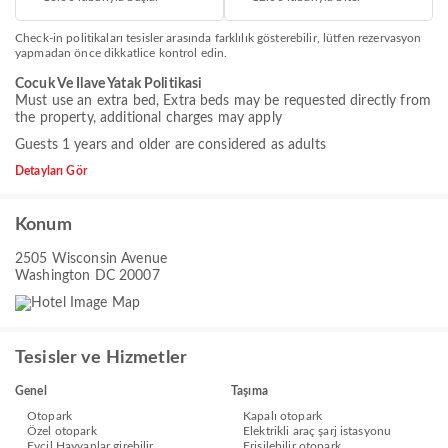
Check-in politikaları tesisler arasında farklılık gösterebilir, lütfen rezervasyon
yapmadan önce dikkatlice kontrol edin.
Cocuk Ve Ilave Yatak Politikasi
Must use an extra bed, Extra beds may be requested directly from
the property, additional charges may apply
Guests 1 years and older are considered as adults
Detayları Gör
Konum
2505 Wisconsin Avenue
Washington DC 20007
Tesisler ve Hizmetler
Genel
Taşıma
Otopark
Kapalı otopark
Özel otopark
Elektrikli araç şarj istasyonu
Evcil Hayvanlar girebilir
Erişilebilir otopark