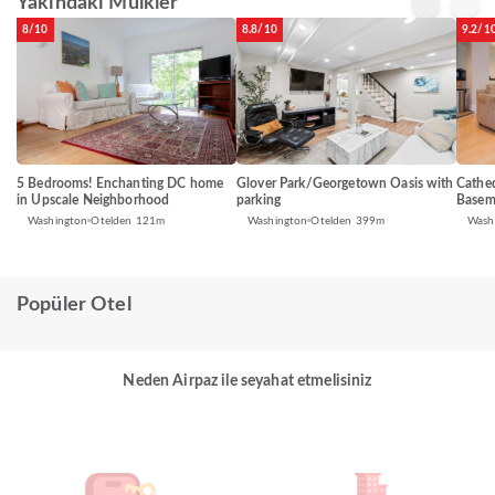
Yakındaki Mülkler
8/10
8.8/10
9.2/1
5 Bedrooms! Enchanting DC home
Glover Park/Georgetown Oasis with
Cathed
in Upscale Neighborhood
parking
Basem
Washington
Otelden 121m
Washington
Otelden 399m
Wash
Popüler Otel
Neden Airpaz ile seyahat etmelisiniz