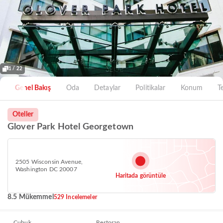
1 / 22
Genel Bakış
Oda
Detaylar
Politikalar
Konum
T
Oteller
Glover Park Hotel Georgetown
2505 Wisconsin Avenue,
Washington DC 20007
Haritada görüntüle
8.5 Mükemmel
529 Incelemeler
Çubuk
Restoran