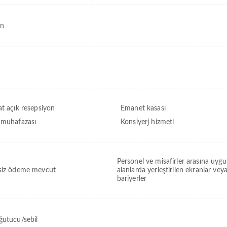
on
at açık resepsiyon
Emanet kasası
 muhafazası
Konsiyerj hizmeti
Personel ve misafirler arasına uyg
siz ödeme mevcut
alanlarda yerleştirilen ekranlar veya
bariyerler
ğutucu/sebil