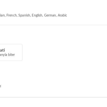
ian, French, Spanish, English, German, Arabic
ati
arıyla biter
g