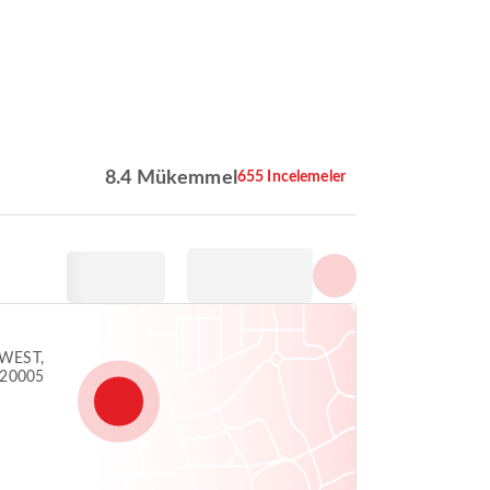
Tüm fotoğrafları göster
8.4 Mükemmel
655 Incelemeler
WEST,
 20005