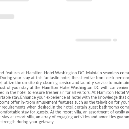
s and features at Hamilton Hotel Washington DC. Maintain seamless com
l. During your stay at this fantastic hotel, the attentive front desk pers
, utilize the on-site dry cleaning service and laundry service to maintain
most of your stay at the Hamilton Hotel Washington DC with convenient
ted in the hotel to ensure fresher air for all visitors. At Hamilton Hot
ortable stay.Enhance your experience at hotel with the knowledge that 
rooms offer in-room amusement features such as the television for your 
your requirements when desired.In the hotel, certain guest bathrooms co
comfortable stay for guests. At the resort villa, an assortment of easily 
 stay at resort villa, an array of engaging activities and amenities guara
d strength during your getaway.