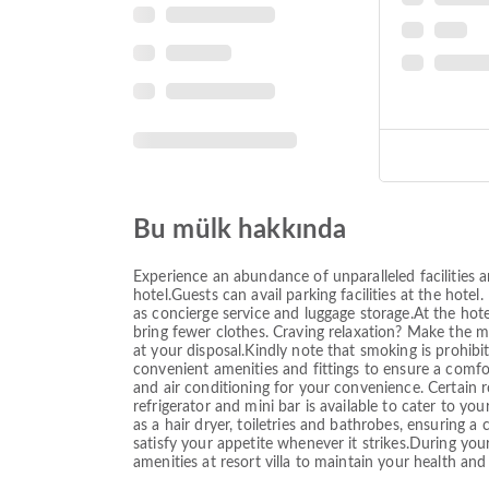
Bu mülk hakkında
Experience an abundance of unparalleled facilitie
hotel.Guests can avail parking facilities at the hote
as concierge service and luggage storage.At the hotel
bring fewer clothes. Craving relaxation? Make the 
at your disposal.Kindly note that smoking is prohibi
convenient amenities and fittings to ensure a comf
and air conditioning for your convenience. Certain 
refrigerator and mini bar is available to cater to 
as a hair dryer, toiletries and bathrobes, ensuring a 
satisfy your appetite whenever it strikes.During your
amenities at resort villa to maintain your health an