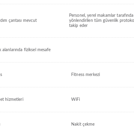
Personel, yerel makamlar tarafınd
ardım çantası mevcut
yönlendirilen tüm güvenlik protokol
takip eder
 alanlarında fiziksel mesafe
ss
Fitness merkezi
et hizmetleri
WiFi
ı
Nakit çekme