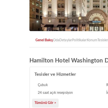
Genel Bakış
Oda
Detaylar
Politikalar
Konum
Tesisle
Hamilton Hotel Washington 
Tesisler ve Hizmetler
Çubuk
24 saat açık resepsiyon
İ
Tümünü Gör >