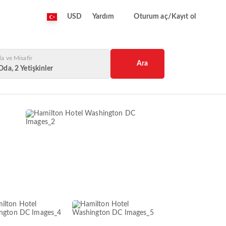
USD
Yardım
Oturum aç/Kayıt ol
a ve Misafir
Ara
Oda, 2 Yetişkinler