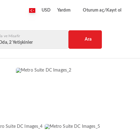
USD
Yardım
Oturum aç/Kayıt ol
a ve Misafir
Ara
Oda, 2 Yetişkinler