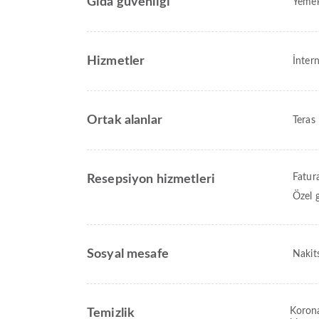
Gıda güvenliği
Yemek
Hizmetler
İntern
Ortak alanlar
Teras
Fatura
Resepsiyon hizmetleri
Özel g
Sosyal mesafe
Nakit
Korona
Temizlik