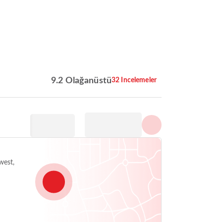
Tüm fotoğrafları göster
9.2 Olağanüstü
32 Incelemeler
west,