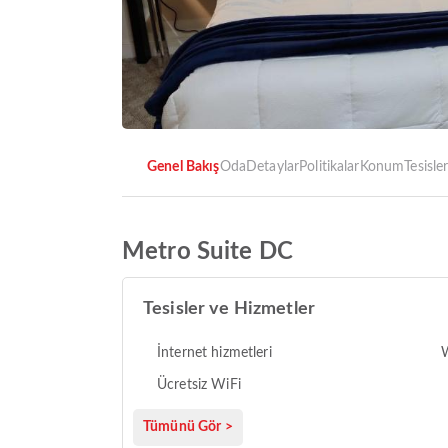
Genel Bakış
Oda
Detaylar
Politikalar
Konum
Tesisle
Metro Suite DC
Tesisler ve Hizmetler
İnternet hizmetleri
Ücretsiz WiFi
Tümünü Gör >