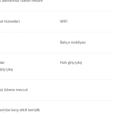
 alanlarında fiziksel mesafe
et hizmetleri
WiFi
Bahçe mobilyası
lar
Hızlı giriş/çıkış
iriş/çıkış
siz ödeme mevcut
virüse karşı etkili temizlik