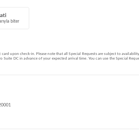
ati
arıyla biter
 card upon check-in. Please note that all Special Requests are subject to availabilit
ro Suite DC in advance of your expected arrival time. You can use the Special Reque
20001