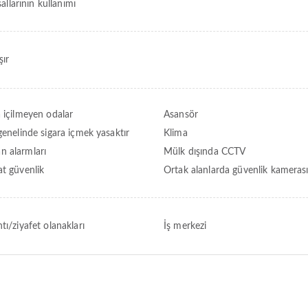
allarının kullanımı
ır
a içilmeyen odalar
Asansör
genelinde sigara içmek yasaktır
Klima
 alarmları
Mülk dışında CCTV
at güvenlik
Ortak alanlarda güvenlik kameras
tı/ziyafet olanakları
İş merkezi