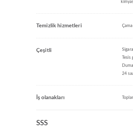
kimyas
Temizlik hizmetleri
Çamaş
Sigar
Çeşitli
Tesis 
Duman
24 sa
İş olanakları
Toplan
SSS