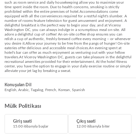
such as room service and daily housekeeping allow you to maximize your
time spent inside the room. Due to health concerns, smoking is strictly
prohibited within the entire premises of hotel.Accommodations come
equipped with all the conveniences required for a restful night's slumber. A
number of rooms feature television for guest amusement and enjoyment. A
delightful breakfast is the perfect way to begin your day, and at Viceroy
Washington DC, you can always indulge in a scrumptious meal on-site. All
adore a delightful cup of coffee! An on-site coffee shop ensures you can
relish a cup of authentic, freshly-brewed coffee every morning -- or whenever
you desire it.Allow your journey to be free from the pangs of hunger! On-site
eateries offer delicious and accessible meal choices.An evening spent at
hotel's bar can offer as much enjoyment as venturing out with your fellow
travelers.At Viceroy Washington DC, guests can take pleasure in the delightful
recreational amenities provided for their entertainment. At the hotel fitness
center, you have the option to engage in your daily exercise routine or simply
alleviate your jet lag by breaking a sweat.
Konuşulan Dil
English, Arabic, Tagalog, French, Korean, Spanish
Mülk Politikası
Giriş saati
Çıkış saati
15.00 itibarıyla başlar
12.00 itibarıyla biter