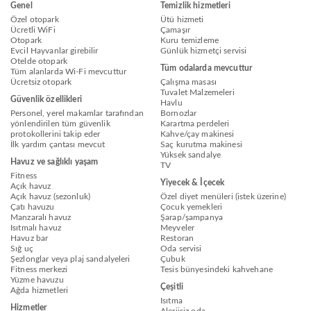
Genel
Temizlik hizmetleri
Özel otopark
Ütü hizmeti
Ücretli WiFi
Çamaşır
Otopark
Kuru temizleme
Evcil Hayvanlar girebilir
Günlük hizmetçi servisi
Otelde otopark
Tüm odalarda mevcuttur
Tüm alanlarda Wi-Fi mevcuttur
Ücretsiz otopark
Çalışma masası
Tuvalet Malzemeleri
Güvenlik özellikleri
Havlu
Personel, yerel makamlar tarafından
Bornozlar
yönlendirilen tüm güvenlik
Karartma perdeleri
protokollerini takip eder
Kahve/çay makinesi
İlk yardım çantası mevcut
Saç kurutma makinesi
Yüksek sandalye
Havuz ve sağlıklı yaşam
TV
Fitness
Yiyecek & İçecek
Açık havuz
Açık havuz (sezonluk)
Özel diyet menüleri (istek üzerine)
Çatı havuzu
Çocuk yemekleri
Manzaralı havuz
Şarap/şampanya
Isıtmalı havuz
Meyveler
Havuz bar
Restoran
Sığ uç
Oda servisi
Şezlonglar veya plaj sandalyeleri
Çubuk
Fitness merkezi
Tesis bünyesindeki kahvehane
Yüzme havuzu
Çeşitli
Ağda hizmetleri
Isıtma
Hizmetler
Alerjisiz oda