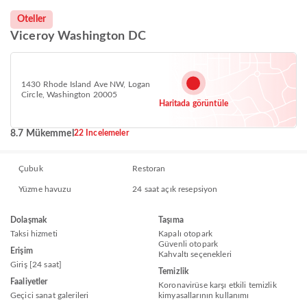
Oteller
Viceroy Washington DC
1430 Rhode Island Ave NW, Logan
Circle, Washington 20005
Haritada görüntüle
8.7 Mükemmel
22 Incelemeler
Çubuk
Restoran
Yüzme havuzu
24 saat açık resepsiyon
Dolaşmak
Taşıma
Taksi hizmeti
Kapalı otopark
Güvenli otopark
Erişim
Kahvaltı seçenekleri
Giriş [24 saat]
Temizlik
Faaliyetler
Koronavirüse karşı etkili temizlik
Geçici sanat galerileri
kimyasallarının kullanımı