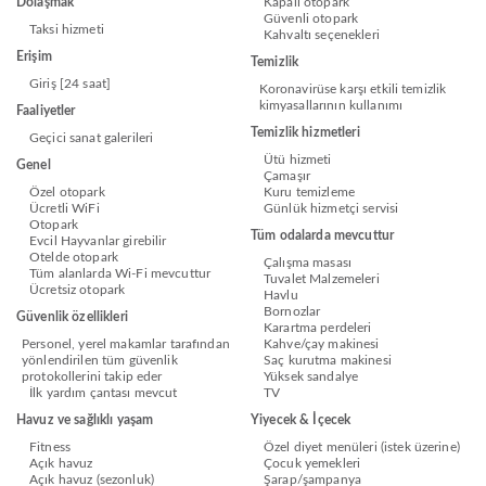
Dolaşmak
Kapalı otopark
Güvenli otopark
Taksi hizmeti
Kahvaltı seçenekleri
Erişim
Temizlik
Giriş [24 saat]
Koronavirüse karşı etkili temizlik
kimyasallarının kullanımı
Faaliyetler
Temizlik hizmetleri
Geçici sanat galerileri
Ütü hizmeti
Genel
Çamaşır
Özel otopark
Kuru temizleme
Ücretli WiFi
Günlük hizmetçi servisi
Otopark
Tüm odalarda mevcuttur
Evcil Hayvanlar girebilir
Otelde otopark
Çalışma masası
Tüm alanlarda Wi-Fi mevcuttur
Tuvalet Malzemeleri
Ücretsiz otopark
Havlu
Bornozlar
Güvenlik özellikleri
Karartma perdeleri
Personel, yerel makamlar tarafından
Kahve/çay makinesi
yönlendirilen tüm güvenlik
Saç kurutma makinesi
protokollerini takip eder
Yüksek sandalye
İlk yardım çantası mevcut
TV
Havuz ve sağlıklı yaşam
Yiyecek & İçecek
Fitness
Özel diyet menüleri (istek üzerine)
Açık havuz
Çocuk yemekleri
Açık havuz (sezonluk)
Şarap/şampanya