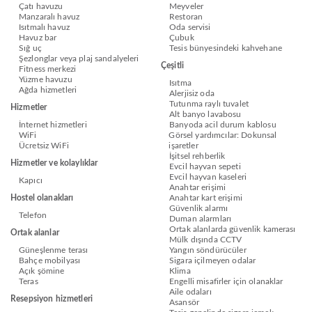
Çatı havuzu
Meyveler
Manzaralı havuz
Restoran
Isıtmalı havuz
Oda servisi
Havuz bar
Çubuk
Sığ uç
Tesis bünyesindeki kahvehane
Şezlonglar veya plaj sandalyeleri
Çeşitli
Fitness merkezi
Yüzme havuzu
Isıtma
Ağda hizmetleri
Alerjisiz oda
Tutunma raylı tuvalet
Hizmetler
Alt banyo lavabosu
İnternet hizmetleri
Banyoda acil durum kablosu
WiFi
Görsel yardımcılar: Dokunsal
Ücretsiz WiFi
işaretler
İşitsel rehberlik
Hizmetler ve kolaylıklar
Evcil hayvan sepeti
Evcil hayvan kaseleri
Kapıcı
Anahtar erişimi
Hostel olanakları
Anahtar kart erişimi
Güvenlik alarmı
Telefon
Duman alarmları
Ortak alanlarda güvenlik kamerası
Ortak alanlar
Mülk dışında CCTV
Güneşlenme terası
Yangın söndürücüler
Bahçe mobilyası
Sigara içilmeyen odalar
Açık şömine
Klima
Teras
Engelli misafirler için olanaklar
Aile odaları
Resepsiyon hizmetleri
Asansör