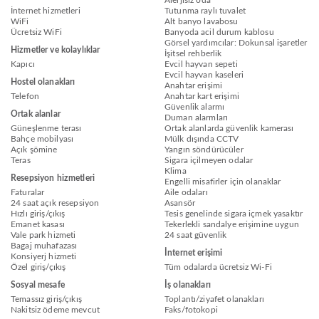
İnternet hizmetleri
Tutunma raylı tuvalet
WiFi
Alt banyo lavabosu
Ücretsiz WiFi
Banyoda acil durum kablosu
Görsel yardımcılar: Dokunsal işaretler
Hizmetler ve kolaylıklar
İşitsel rehberlik
Kapıcı
Evcil hayvan sepeti
Evcil hayvan kaseleri
Hostel olanakları
Anahtar erişimi
Telefon
Anahtar kart erişimi
Güvenlik alarmı
Ortak alanlar
Duman alarmları
Güneşlenme terası
Ortak alanlarda güvenlik kamerası
Bahçe mobilyası
Mülk dışında CCTV
Açık şömine
Yangın söndürücüler
Teras
Sigara içilmeyen odalar
Klima
Resepsiyon hizmetleri
Engelli misafirler için olanaklar
Faturalar
Aile odaları
24 saat açık resepsiyon
Asansör
Hızlı giriş/çıkış
Tesis genelinde sigara içmek yasaktır
Emanet kasası
Tekerlekli sandalye erişimine uygun
Vale park hizmeti
24 saat güvenlik
Bagaj muhafazası
İnternet erişimi
Konsiyerj hizmeti
Özel giriş/çıkış
Tüm odalarda ücretsiz Wi-Fi
Sosyal mesafe
İş olanakları
Temassız giriş/çıkış
Toplantı/ziyafet olanakları
Nakitsiz ödeme mevcut
Faks/fotokopi