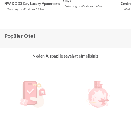
Stays
NW DC 30 Day Luxury Aparmtents
Centra
Washington
Otelden 148m
Washington
Otelden 111m
Wash
Popüler Otel
Neden Airpaz ile seyahat etmelisiniz