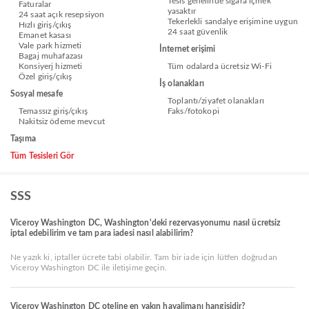
Tesis genelinde sigara içmek
Faturalar
yasaktır
24 saat açık resepsiyon
Tekerlekli sandalye erişimine uygun
Hızlı giriş/çıkış
24 saat güvenlik
Emanet kasası
Vale park hizmeti
İnternet erişimi
Bagaj muhafazası
Konsiyerj hizmeti
Tüm odalarda ücretsiz Wi-Fi
Özel giriş/çıkış
İş olanakları
Sosyal mesafe
Toplantı/ziyafet olanakları
Temassız giriş/çıkış
Faks/fotokopi
Nakitsiz ödeme mevcut
Taşıma
Tüm Tesisleri Gör
SSS
Viceroy Washington DC, Washington'deki rezervasyonumu nasıl ücretsiz
iptal edebilirim ve tam para iadesi nasıl alabilirim?
Ne yazık ki, iptaller ücrete tabi olabilir. Tam bir iade için lütfen doğrudan
Viceroy Washington DC ile iletişime geçin.
Viceroy Washington DC oteline en yakın havalimanı hangisidir?