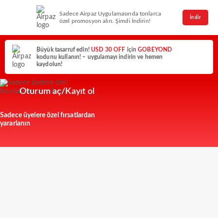
Sadece Airpaz Uygulamasında tonlarca
İndir
özel promosyon alın. Şimdi İndirin!
Büyük tasarruf edin!
USD 30 OFF
için
GOBEYOND
kodunu kullanın! – uygulamayı indirin ve hemen
kaydolun!
Oturum aç/Kayıt ol
Sadece üyelere özel fırsatlardan
yararlanın