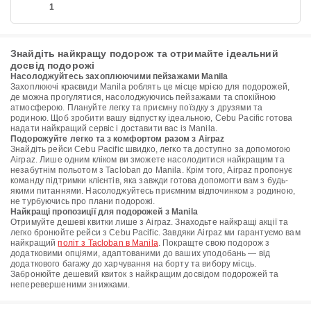
1
Знайдіть найкращу подорож та отримайте ідеальний
досвід подорожі
Насолоджуйтесь захоплюючими пейзажами Manila
Захоплюючі краєвиди Manila роблять це місце мрією для подорожей,
де можна прогулятися, насолоджуючись пейзажами та спокійною
атмосферою. Плануйте легку та приємну поїздку з друзями та
родиною. Щоб зробити вашу відпустку ідеальною, Cebu Pacific готова
надати найкращий сервіс і доставити вас із Manila.
Подорожуйте легко та з комфортом разом з Airpaz
Знайдіть рейси Cebu Pacific швидко, легко та доступно за допомогою
Airpaz. Лише одним кліком ви зможете насолодитися найкращим та
незабутнім польотом з Tacloban до Manila. Крім того, Airpaz пропонує
команду підтримки клієнтів, яка завжди готова допомогти вам з будь-
якими питаннями. Насолоджуйтесь приємним відпочинком з родиною,
не турбуючись про плани подорожі.
Найкращі пропозиції для подорожей з Manila
Отримуйте дешеві квитки лише з Airpaz. Знаходьте найкращі акції та
легко бронюйте рейси з Cebu Pacific. Завдяки Airpaz ми гарантуємо вам
найкращий
політ з Tacloban в Manila
. Покращте свою подорож з
додатковими опціями, адаптованими до ваших уподобань — від
додаткового багажу до харчування на борту та вибору місць.
Забронюйте дешевий квиток з найкращим досвідом подорожей та
неперевершеними знижками.