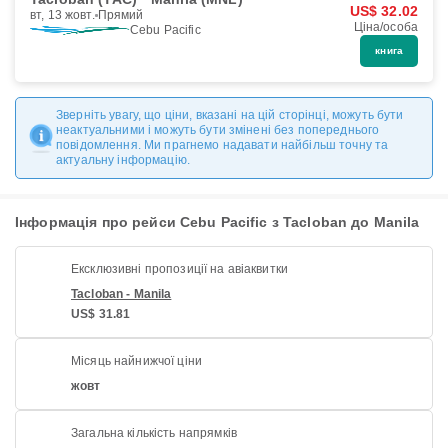
US$ 32.02
вт, 13 жовт.
Прямий
Ціна/особа
Cebu Pacific
книга
Зверніть увагу, що ціни, вказані на цій сторінці, можуть бути
неактуальними і можуть бути змінені без попереднього
повідомлення. Ми прагнемо надавати найбільш точну та
актуальну інформацію.
Інформація про рейси Cebu Pacific з Tacloban до Manila
Ексклюзивні пропозиції на авіаквитки
Tacloban - Manila
US$ 31.81
Місяць найнижчої ціни
жовт
Загальна кількість напрямків