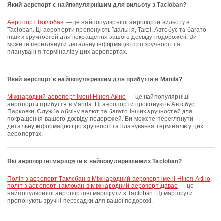
Який аеропорт є найпопулярнішим для вильоту з Tacloban?
аеропорт Таклобан
— це найпопулярніші аеропорти вильоту в
Tacloban. Ці аеропорти пропонують їдальня, Таксі, Автобус та багато
інших зручностей для покращення вашого досвіду подорожей. Ви
можете переглянути детальну інформацію про зручності та
планування терміналів у цих аеропортах.
Який аеропорт є найпопулярнішим для прибуття в Manila?
Міжнародний аеропорт імені Ніноя Акіно
— це найпопулярніші
аеропорти прибуття в Manila. Ці аеропорти пропонують Автобус,
Парковки, Служба обміну валют та багато інших зручностей для
покращення вашого досвіду подорожей. Ви можете переглянути
детальну інформацію про зручності та планування терміналів у цих
аеропортах.
Які аеропортні маршрути є найпопулярнішими з Tacloban?
політ з аеропорт Таклобан в Міжнародний аеропорт імені Ніноя Акіно
,
політ з аеропорт Таклобан в Міжнародний аеропорт Давао
— це
найпопулярніші аеропортові маршрути з Tacloban. Ці маршрути
пропонують зручні пересадки для вашої подорожі.