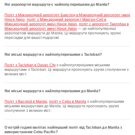
Які аеропортні маршрути є найпопулярнішими до Manila?
політ з Міжнародний аеропорт Баколод в Міжнародний аеропорт імені
Ніноя Акіно
,
політ з Міжнародний аеропорт Мактан-Себ в
Міжнародний аеропорт імені Ніноя Акіно
,
політ з аеропорт Таклобан в
Міжнародний аеропорт імені Ніноя Акіно
— це найпопулярніші
аеропортові маршрути до Manila. Ці маршрути пропонують зручні
пересадки для вашої подорожі.
Які міські маршрути є найпопулярнішими з Tacloban?
політ з Tacloban в Davao City
є найпопулярнішими міськими
маршрутами з Tacloban. Ці маршрути пропонують зручні сполучення з
великих міст.
Які міські маршрути є найпопулярнішими до Manila?
політ з Bacolod в Manila
,
політ з Cebu в Manila
є найпопулярнішими
міськими маршрутами до Manila. Ці маршрути пропонують зручні
сполучення з великих міст.
О котрій годині вилітає найперший політ від Tacloban до Manila з
використанням Cebu Pacific?