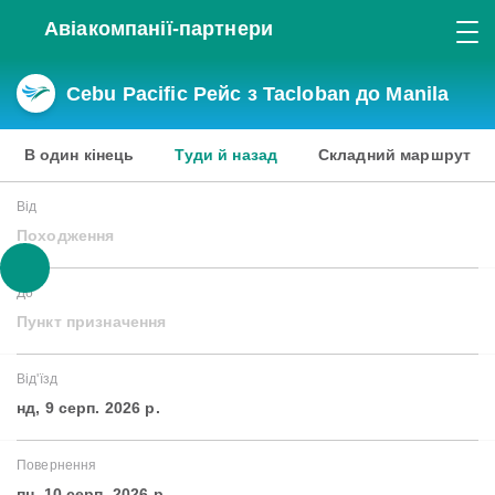
Авіакомпанії-партнери
Cebu Pacific Рейс з Tacloban до Manila
В один кінець
Туди й назад
Складний маршрут
Від
Походження
До
Пункт призначення
Від'їзд
нд, 9 серп. 2026 р.
Повернення
пн, 10 серп. 2026 р.