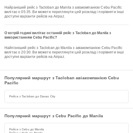
Найраніший рейс з Tacloban до Manila з авіакомпанією Cebu Pacific
вилітає о 05:35. Ви можете переглянути цей розклад і порівняти інші
доступні варіанти рейсів на Airpaz.
О котрій годині вилітає останній рейс з Tacloban до Manila з
використанням Cebu Pacific?
Найпізніший рейс з Tacloban до Manila з авіакомпанією Cebu Pacific
вилітає о 20:30. Ви можете переглянути цей розклад і порівняти інші
доступні варіанти рейсів на Airpaz.
Популярний маршрут з Tacloban авіакомпанією Cebu
Pacific
Рейси з Tacloban до Davao City
Популярний маршрут з Cebu Pacific до Manila
Рейси з Cebu до Manila
Рейси з Iloilo до Manila