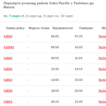
Перевірте розклад рейсів Cebu Pacific з Tacloban до
Manila
пт, 7 серп.
сб, 8 серп.
нд, 9 серп.
пн, 10 серп.
Номер рейсу
Модель літака
Відправлення
Прибуває
Мі
5J650
-
06:05
07:35
Tacl
5J2902
-
08:50
10:20
Tacl
5J660
-
09:55
11:30
Tacl
5J656
-
12:45
14:15
Tacl
5J654
-
14:00
15:30
Tacl
5J658
-
18:55
20:30
Tacl
5J652
-
20:15
21:45
Tacl