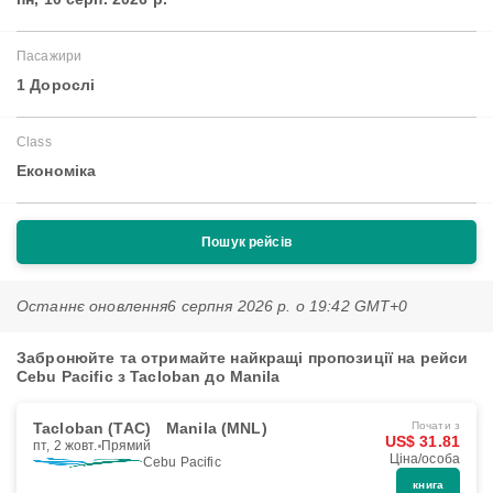
Пасажири
1 Дорослі
Class
Економіка
Пошук рейсів
Останнє оновлення
6 серпня 2026 р. о 19:42 GMT+0
Забронюйте та отримайте найкращі пропозиції на рейси
Cebu Pacific з Tacloban до Manila
Tacloban (TAC)
Manila (MNL)
Почати з
US$ 31.81
пт, 2 жовт.
Прямий
Ціна/особа
Cebu Pacific
книга